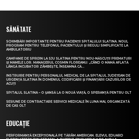
SĂNĂTATE
SCHIMBĂRI IMPORTANTE PENTRU PACIENȚII SPITALULUI SLATINA. NOUL
PROGRAM PENTRU TELEFONUL PACIENTULUI ȘI REGULI SIMPLIFICATE LA
AMBULATORIU
CAMPANIE DE SPRIJIN LA SJU SLATINA PENTRU NOU-NĂSCUȚII PREMATURI
ȘI MAMELE LOR. MANAGERUL COSMIN FLOREANU: „CÂND O MAMĂ AFLATĂ
LÂNGĂ INCUBATOR ZÂMBEȘTE, ÎNSEAMNĂ CĂ...
INSTRUIRE PENTRU PERSONALUL MEDICAL DE LA SPITALUL JUDEȚEAN DE
URGENȚĂ SLATINA ÎN DOMENIUL CODIFICĂRII ȘI FINANȚĂRII CAZURILOR DE
ACUȚI
SPITALUL SLATINA – O ȘANSĂ LA O NOUĂ VIAȚĂ, O SPERANȚĂ PENTRU OLT
SESIUNE DE CONTRACTARE SERVICII MEDICALE ÎN LUNA MAI, ORGANIZATĂ
DE CAS OLT
EDUCAȚIE
PERFORMANȚĂ EXCEPȚIONALĂ PE TĂRÂM AMERICAN. ELEVUL EDUARD