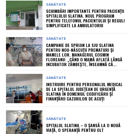
SĂNĂTATE
SCHIMBĂRI IMPORTANTE PENTRU PACIENȚII
SPITALULUI SLATINA. NOUL PROGRAM
PENTRU TELEFONUL PACIENTULUI ȘI REGULI
SIMPLIFICATE LA AMBULATORIU
SĂNĂTATE
CAMPANIE DE SPRIJIN LA SJU SLATINA
PENTRU NOU-NĂSCUȚII PREMATURI ȘI
MAMELE LOR. MANAGERUL COSMIN
FLOREANU: „CÂND O MAMĂ AFLATĂ LÂNGĂ
INCUBATOR ZÂMBEȘTE, ÎNSEAMNĂ CĂ...
SĂNĂTATE
INSTRUIRE PENTRU PERSONALUL MEDICAL
DE LA SPITALUL JUDEȚEAN DE URGENȚĂ
SLATINA ÎN DOMENIUL CODIFICĂRII ȘI
FINANȚĂRII CAZURILOR DE ACUȚI
SĂNĂTATE
SPITALUL SLATINA – O ȘANSĂ LA O NOUĂ
VIAȚĂ, O SPERANȚĂ PENTRU OLT