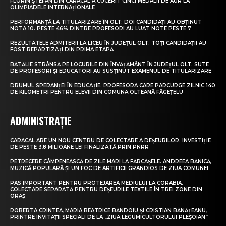
FLORIN ȘTEFAN DIN CARACAL A CUCERIT CINCI MEDALII DE AUR LA
OLIMPIADELE INTERNAȚIONALE
PERFORMANȚĂ LA TITULARIZARE ÎN OLT: DOI CANDIDAȚI AU OBȚINUT
NOTA 10. PESTE 46% DINTRE PROFESORI AU LUAT NOTE PESTE 7
REZULTATELE ADMITERII LA LICEU ÎN JUDEȚUL OLT. TOȚI CANDIDAȚII AU
FOST REPARTIZAȚI DIN PRIMA ETAPĂ
BĂTĂLIE STRÂNSĂ PE LOCURILE DIN ÎNVĂȚĂMÂNT ÎN JUDEȚUL OLT. SUTE
DE PROFESORI ȘI EDUCATORI AU SUSȚINUT EXAMENUL DE TITULARIZARE
DRUMUL SPERANȚEI ÎN EDUCAȚIE. PROFESORA CARE PARCURGE ZILNIC 140
DE KILOMETRI PENTRU ELEVII DIN COMUNA OLTEANĂ FĂGEȚELU
ADMINISTRAȚIE
CARACAL ARE UN NOU CENTRU DE COLECTARE A DEȘEURILOR. INVESTIȚIE
DE PESTE 3,8 MILIOANE LEI FINALIZATĂ PRIN PNRR
PETRECERE CÂMPENEASCĂ DE ZILE MARI LA FĂRCAȘELE. ANDREEA BĂNICĂ,
MUZICĂ POPULARĂ ȘI UN FOC DE ARTIFICII GRANDIOS DE ZIUA COMUNEI
PAS IMPORTANT PENTRU PROTEJAREA MEDIULUI LA CORABIA.
COLECTARE SEPARATĂ PENTRU DEȘEURILE TEXTILE ÎN TREI ZONE DIN
ORAȘ
ROBERTA CRINTEA, MARIA BEATRICE BĂNDOIU ȘI CRISTIAN BĂNĂȚEANU,
PRINTRE INVITAȚII SPECIALI DE LA „ZIUA LEGUMICULTORULUI PLEȘOIAN”