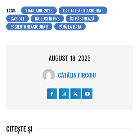
TAGS:
1 IANUARIE 2026
CALITATEA DE ASIGURAT
CAS OLT
INCLUȘI ÎN PNS
ÎȘI PĂSTREAZĂ
PACIENȚII NEASIGURAȚI
PÂNĂ LA DATA
AUGUST 18, 2025
CĂTĂLIN FIRCOIU
CITEȘTE ȘI