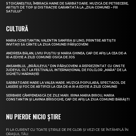
STOICĂNEȘTIUL ÎMBRACĂ HAINE DE SĂRBĂTOARE. MUZICĂ DE PETRECERE,
ARTIȘTI DE TOP ȘI DISTRACȚIE GARANTATĂ LA „ZIUA COMUNEI – FIII
SATULUI”
CULTURĂ
MARIA CONSTANTIN, VALENTIN SANFIRA ȘI LINO, PRINTRE ARTIȘTII
INVITAȚI SĂ CÂNTE LA ZIUA COMUNEI PÂRȘCOVENI
ANDREEA BĂLAN, LIVIU PUȘTIU ȘI MARIA GHINEA, CAP DE AFIȘ LA CEA DE-A
XI-A EDIȚIE A ZILEI COMUNEI OSICA DE JOS
ANSAMBLUL „BRÂULEȚUL” DIN PÂRȘCOVENI A REPREZENTAT CU CINSTE
JUDEȚUL OLT LA FESTIVALUL INTERNAȚIONAL DE FOLCLOR „MARA” DE LA
SIGHETU MARMAȚIEI
SĂRBĂTOARE MARE LA VALEA MARE. MUZICĂ POPULARĂ, SPECTACOL DE
LASERE ȘI FOC DE ARTIFICII LA CEA DE-A IX-A EDIȚIE A ZILEI COMUNEI
SERBARE CÂMPENEASCĂ DE ZILE MARI. IRINA MARIA BIROU, MARIA
CONSTANTIN ȘI LAVINIA BÎRSOGHE, CAP DE AFIȘ LA ZIUA COMUNEI BĂRĂȘTI
NU PIERDE NICIO ȘTIRE
FI LA CURENT CU TOATE ȘTIRILE DE PE GLOB ȘI VEZI CE SE ÎNTÂMPLĂ ÎN
ORAȘUL TĂU.