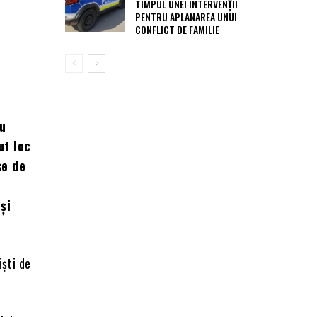
TIMPUL UNEI INTERVENȚII
PENTRU APLANAREA UNUI
CONFLICT DE FAMILIE
cu
ut loc
se de
și
iști de