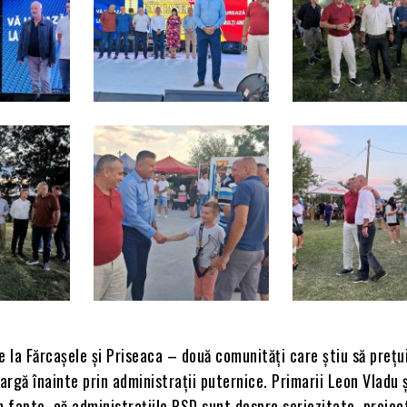
e la Fărcașele și Priseaca – două comunități care știu să prețu
eargă înainte prin administrații puternice. Primarii Leon Vladu ș
n fapte, că administrațiile PSD sunt despre seriozitate, proiec