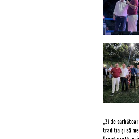
„Zi de sărbătoar
tradiția și să m
Drugă arată, pri