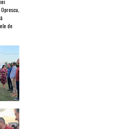
iei
s Oprescu,
tă
tele de