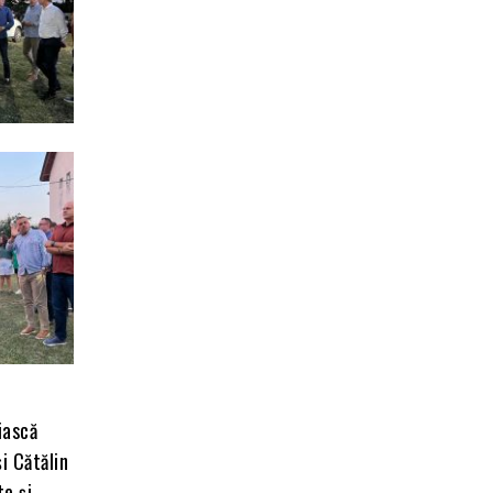
iască
i Cătălin
te și