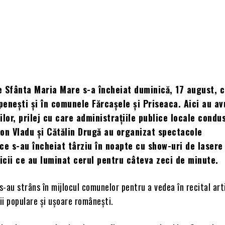
 Sfânta Maria Mare s-a încheiat duminică, 17 august, 
enești și în comunele Fărcașele și Priseaca. Aici au av
ților, prilej cu care administrațiile publice locale condu
Leon Vladu și Cătălin Drugă au organizat spectacole
ce s-au încheiat târziu în noapte cu show-uri de lasere 
ficii ce au luminat cerul pentru câteva zeci de minute.
-au strâns în mijlocul comunelor pentru a vedea în recital art
i populare și ușoare românești.