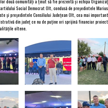
celor două comunități a ținut să fie prezentă și echipa Organizaț
Partidului Social Democrat Olt, condusă de președintele Mariu
este și președintele Consiliului Județean Olt, cea mai importan
istrativă din județ ce nu de puține ori sprijină financiar proiec
calitățile oltene.