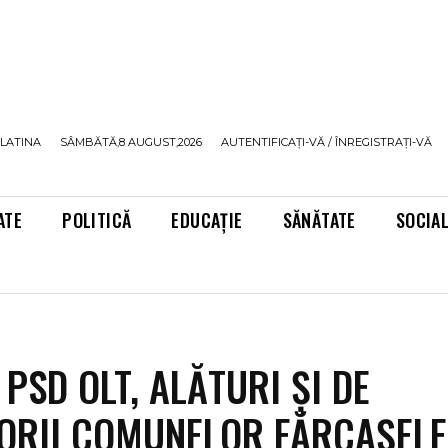
LATINA
SÂMBĂTĂ,8 AUGUST,2026
AUTENTIFICAȚI-VĂ / ÎNREGISTRAȚI-VĂ
ATE
POLITICĂ
EDUCAȚIE
SĂNĂTATE
SOCIA
 PSD OLT, ALĂTURI ȘI DE
ORII COMUNELOR FĂRCAȘELE