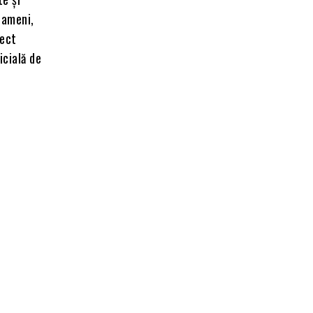
oameni,
pect
icială de