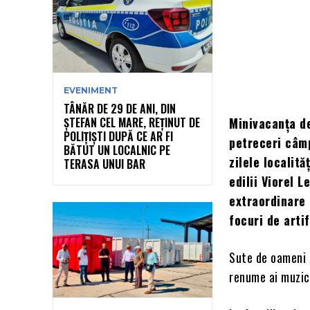
EVENIMENT
TÂNĂR DE 29 DE ANI, DIN
ȘTEFAN CEL MARE, REȚINUT DE
Minivacanța de
POLIȚIȘTI DUPĂ CE AR FI
petreceri câmp
BĂTUT UN LOCALNIC PE
zilele localită
TERASA UNUI BAR
edilii Viorel 
extraordinare 
focuri de arti
Sute de oameni s
renume ai muzici