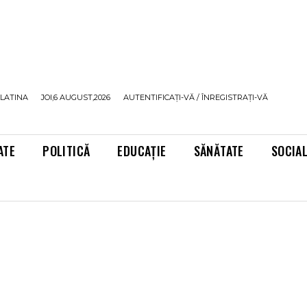
LATINA
JOI,6 AUGUST,2026
AUTENTIFICAȚI-VĂ / ÎNREGISTRAȚI-VĂ
ATE
POLITICĂ
EDUCAȚIE
SĂNĂTATE
SOCIA