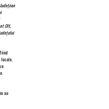
 Județean
i
nt Olt,
județului
fiind
 locale.
tre
în
nu au