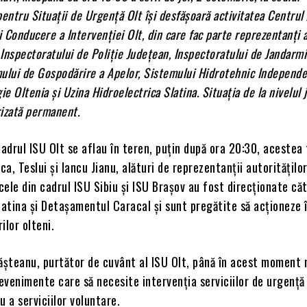
pentru Situații de Urgență Olt își desfășoară activitatea Centrul
 Conducere a Intervenției Olt, din care fac parte reprezentanți a
, Inspectoratului de Poliție Județean, Inspectoratului de Jandarmi
ului de Gospodărire a Apelor, Sistemului Hidrotehnic Independe
ie Oltenia și Uzina Hidroelectrica Slatina. Situația de la nivelul 
izată permanent.
cadrul ISU Olt se aflau în teren, puțin după ora 20:30, acestea 
a, Teslui și Iancu Jianu, alături de reprezentanții autorităților
acele din cadrul ISU Sibiu și ISU Brașov au fost direcționate că
atina și Detașamentul Caracal și sunt pregătite să acționeze 
rilor olteni.
sășteanu, purtător de cuvânt al ISU Olt, până în acest moment 
evenimente care să necesite intervenția serviciilor de urgență
u a serviciilor voluntare.