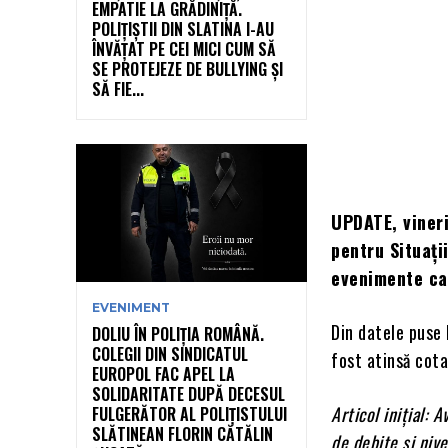
EMPATIE LA GRĂDINIȚĂ.
POLIȚIȘTII DIN SLATINA I-AU
ÎNVĂȚAT PE CEI MICI CUM SĂ
SE PROTEJEZE DE BULLYING ȘI
SĂ FIE...
UPDATE, vineri
pentru Situați
evenimente ca
EVENIMENT
Din datele puse 
DOLIU ÎN POLIȚIA ROMÂNĂ.
COLEGII DIN SINDICATUL
fost atinsă cota
EUROPOL FAC APEL LA
SOLIDARITATE DUPĂ DECESUL
Articol inițial: 
FULGERĂTOR AL POLIȚISTULUI
SLĂTINEAN FLORIN CĂTĂLIN
de debite și nive