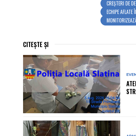
CREȘTERI DE DE
ECHIPE AFLATE 
MONITORIZEAZ
CITEȘTE ȘI
EVE
ATE
STR