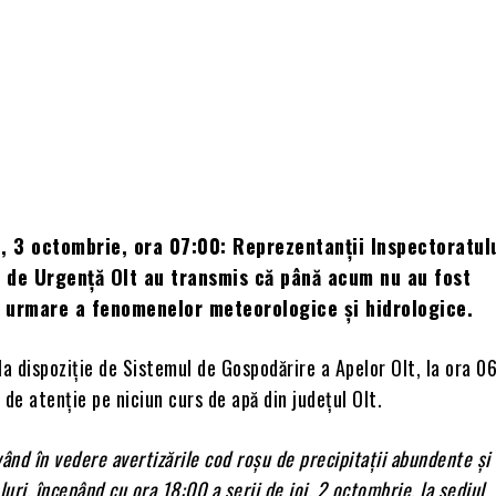
, 3 octombrie, ora 07:00: Reprezentanții Inspectoratul
i de Urgență Olt au transmis că până acum nu au fost
 urmare a fenomenelor meteorologice și hidrologice.
la dispoziție de Sistemul de Gospodărire a Apelor Olt, la ora 06
 de atenție pe niciun curs de apă din județul Olt.
Având în vedere avertizările cod roșu de precipitații abundente și
luri, începând cu ora 18:00 a serii de joi, 2 octombrie, la sediul