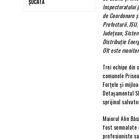
ȘUCATĂ
Inspectoratului 
de Coordonare și
Prefecturii, ISU
Județean, Sistem
Distribuție Energ
Olt este monitor
Trei echipe din 
comunele Priseac
Forțele și mijlo
Detașamentul Sl
sprijinul salvato
Maiorul Alin Bă
fost semnalate 
profesioniste sa