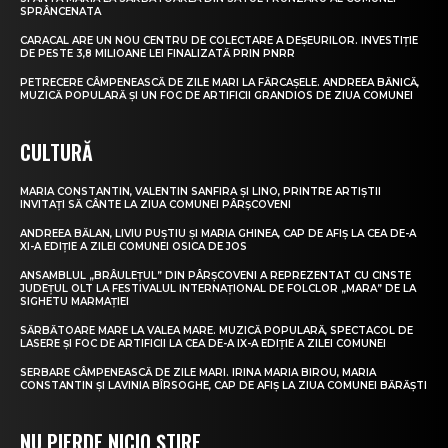
SPRÂNCENATA
CARACAL ARE UN NOU CENTRU DE COLECTARE A DEȘEURILOR. INVESTIȚIE
DE PESTE 3,8 MILIOANE LEI FINALIZATĂ PRIN PNRR
PETRECERE CÂMPENEASCĂ DE ZILE MARI LA FĂRCAȘELE. ANDREEA BĂNICĂ,
MUZICĂ POPULARĂ ȘI UN FOC DE ARTIFICII GRANDIOS DE ZIUA COMUNEI
CULTURĂ
MARIA CONSTANTIN, VALENTIN SANFIRA ȘI LINO, PRINTRE ARTIȘTII
INVITAȚI SĂ CÂNTE LA ZIUA COMUNEI PÂRȘCOVENI
ANDREEA BĂLAN, LIVIU PUȘTIU ȘI MARIA GHINEA, CAP DE AFIȘ LA CEA DE-A
XI-A EDIȚIE A ZILEI COMUNEI OSICA DE JOS
ANSAMBLUL „BRÂULEȚUL” DIN PÂRȘCOVENI A REPREZENTAT CU CINSTE
JUDEȚUL OLT LA FESTIVALUL INTERNAȚIONAL DE FOLCLOR „MARA” DE LA
SIGHETU MARMAȚIEI
SĂRBĂTOARE MARE LA VALEA MARE. MUZICĂ POPULARĂ, SPECTACOL DE
LASERE ȘI FOC DE ARTIFICII LA CEA DE-A IX-A EDIȚIE A ZILEI COMUNEI
SERBARE CÂMPENEASCĂ DE ZILE MARI. IRINA MARIA BIROU, MARIA
CONSTANTIN ȘI LAVINIA BÎRSOGHE, CAP DE AFIȘ LA ZIUA COMUNEI BĂRĂȘTI
NU PIERDE NICIO ȘTIRE