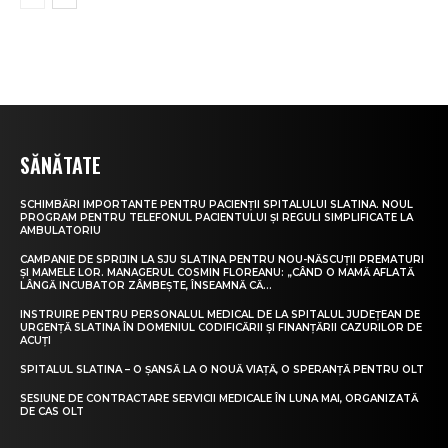
SĂNĂTATE
SCHIMBĂRI IMPORTANTE PENTRU PACIENȚII SPITALULUI SLATINA. NOUL
PROGRAM PENTRU TELEFONUL PACIENTULUI ȘI REGULI SIMPLIFICATE LA
AMBULATORIU
CAMPANIE DE SPRIJIN LA SJU SLATINA PENTRU NOU-NĂSCUȚII PREMATURI
ȘI MAMELE LOR. MANAGERUL COSMIN FLOREANU: „CÂND O MAMĂ AFLATĂ
LÂNGĂ INCUBATOR ZÂMBEȘTE, ÎNSEAMNĂ CĂ...
INSTRUIRE PENTRU PERSONALUL MEDICAL DE LA SPITALUL JUDEȚEAN DE
URGENȚĂ SLATINA ÎN DOMENIUL CODIFICĂRII ȘI FINANȚĂRII CAZURILOR DE
ACUȚI
SPITALUL SLATINA – O ȘANSĂ LA O NOUĂ VIAȚĂ, O SPERANȚĂ PENTRU OLT
SESIUNE DE CONTRACTARE SERVICII MEDICALE ÎN LUNA MAI, ORGANIZATĂ
DE CAS OLT