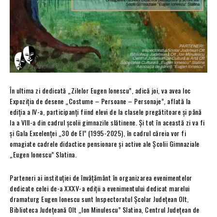
În ultima zi dedicată „Zilelor Eugen Ionescu”, adică joi, va avea loc
Expoziția de desene „Costume – Persoane – Personaje”, aflată la
ediția a IV-a, participanți fiind elevi de la clasele pregătitoare și până
la a VIII-a din cadrul școlii gimnazile slătinene. Și tot în această zi va fi
și Gala Excelenţei „30 de El” (1995-2025), în cadrul căreia vor fi
omagiate cadrele didactice pensionare şi active ale Şcolii Gimnaziale
„Eugen lonescu” Slatina.
Parteneri ai instituției de învățământ în organizarea evenimentelor
dedicate celei de-a XXXV-a ediții a evenimentului dedicat marelui
dramaturg Eugen Ionescu sunt Inspectoratul Școlar Județean Olt,
Biblioteca Județeană Olt „Ion Minulescu” Slatina, Centrul Județean de