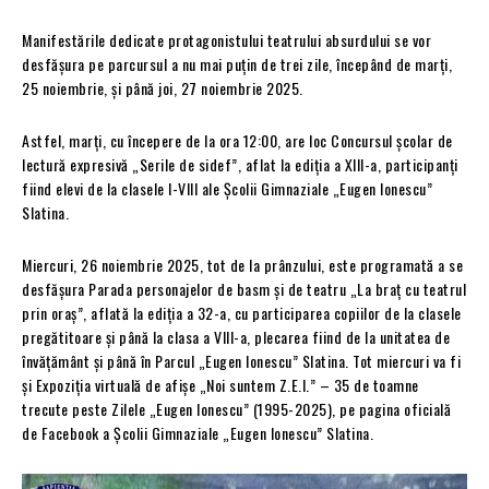
Manifestările dedicate protagonistului teatrului absurdului se vor
desfășura pe parcursul a nu mai puțin de trei zile, începând de marți,
25 noiembrie, și până joi, 27 noiembrie 2025.
Astfel, marți, cu începere de la ora 12:00, are loc Concursul școlar de
lectură expresivă „Serile de sidef”, aflat la ediția a XIII-a, participanți
fiind elevi de la clasele I-VIII ale Şcolii Gimnaziale „Eugen lonescu”
Slatina.
Miercuri, 26 noiembrie 2025, tot de la prânzului, este programată a se
desfășura Parada personajelor de basm şi de teatru „La braț cu teatrul
prin oraș”, aflată la ediția a 32-a, cu participarea copiilor de la clasele
pregătitoare și până la clasa a VIII-a, plecarea fiind de la unitatea de
învățământ și până în Parcul „Eugen Ionescu” Slatina. Tot miercuri va fi
și Expoziția virtuală de afişe „Noi suntem Z.E.I.” – 35 de toamne
trecute peste Zilele „Eugen lonescu” (1995-2025), pe pagina oficială
de Facebook a Şcolii Gimnaziale „Eugen lonescu” Slatina.