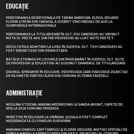
EDUCAȚIE
PERFORMANȚĂ EXCEPȚIONALĂ PE TĂRÂM AMERICAN. ELEVUL EDUARD
FLORIN ȘTEFAN DIN CARACAL A CUCERIT CINCI MEDALII DE AUR LA
OLIMPIADELE INTERNAȚIONALE
PERFORMANȚĂ LA TITULARIZARE ÎN OLT: DOI CANDIDAȚI AU OBȚINUT
NOTA 10. PESTE 46% DINTRE PROFESORI AU LUAT NOTE PESTE 7
REZULTATELE ADMITERII LA LICEU ÎN JUDEȚUL OLT. TOȚI CANDIDAȚII AU
FOST REPARTIZAȚI DIN PRIMA ETAPĂ
BĂTĂLIE STRÂNSĂ PE LOCURILE DIN ÎNVĂȚĂMÂNT ÎN JUDEȚUL OLT. SUTE
DE PROFESORI ȘI EDUCATORI AU SUSȚINUT EXAMENUL DE TITULARIZARE
DRUMUL SPERANȚEI ÎN EDUCAȚIE. PROFESORA CARE PARCURGE ZILNIC 140
DE KILOMETRI PENTRU ELEVII DIN COMUNA OLTEANĂ FĂGEȚELU
ADMINISTRAȚIE
NICULINA STOICAN, MARIAN MEDREGONIU ȘI SANDA ARGINT, CAPETE DE
AFIȘ LA ZIUA COMUNEI PRISEACA
INVESTIȚIE ÎN EDUCAȚIE LA OBÂRȘIA. ȘCOALA A FOST COMPLET
MODERNIZATĂ CU FONDURI EUROPENE
MARIANA IONESCU CĂPITĂNESCU ȘI FLORIN GRIGORE, INVITAȚI SPECIALI DE
SFÂNTA MARIA LA SĂRBĂTOAREA DIN SATUL FRUNZARU AL COMUNEI