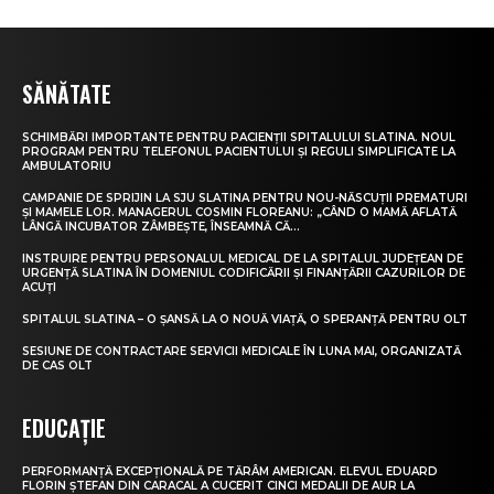
SĂNĂTATE
SCHIMBĂRI IMPORTANTE PENTRU PACIENȚII SPITALULUI SLATINA. NOUL
PROGRAM PENTRU TELEFONUL PACIENTULUI ȘI REGULI SIMPLIFICATE LA
AMBULATORIU
CAMPANIE DE SPRIJIN LA SJU SLATINA PENTRU NOU-NĂSCUȚII PREMATURI
ȘI MAMELE LOR. MANAGERUL COSMIN FLOREANU: „CÂND O MAMĂ AFLATĂ
LÂNGĂ INCUBATOR ZÂMBEȘTE, ÎNSEAMNĂ CĂ...
INSTRUIRE PENTRU PERSONALUL MEDICAL DE LA SPITALUL JUDEȚEAN DE
URGENȚĂ SLATINA ÎN DOMENIUL CODIFICĂRII ȘI FINANȚĂRII CAZURILOR DE
ACUȚI
SPITALUL SLATINA – O ȘANSĂ LA O NOUĂ VIAȚĂ, O SPERANȚĂ PENTRU OLT
SESIUNE DE CONTRACTARE SERVICII MEDICALE ÎN LUNA MAI, ORGANIZATĂ
DE CAS OLT
EDUCAȚIE
PERFORMANȚĂ EXCEPȚIONALĂ PE TĂRÂM AMERICAN. ELEVUL EDUARD
FLORIN ȘTEFAN DIN CARACAL A CUCERIT CINCI MEDALII DE AUR LA