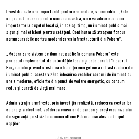
Investiția este una importantă pentru comunitate, spune edilul: „Este
un proiect necesar pentru comuna noastră, care va aduce economii
importante la bugetul local și, în același timp, un iluminat public mai
sigur și mai eficient pentru cetățeni. Continuăm să atragem fonduri
nerambursabile pentru modernizarea infrastructurii din Poboru”.
„Modernizare sistem de iluminat public în comuna Poboru” este
proiectul implementat de autoritățile locale și este derulat în cadrul
Programului privind creșterea eficienței energetice a infrastructurii de
iluminat public, acesta vizând înlocuirea vechilor corpuri de iluminat cu
unele moderne, eficiente din punct de vedere energetic, cu consum
redus și durată de viață mai mare.
Administrația urmărește, prin investiția realizată, reducerea costurilor
cu energia electrică, scăderea emisiilor de carbon și creșterea nivelului
de siguranță pe străzile comunei oltene Poboru, mai ales pe timpul
nopților.
- Advertisement -