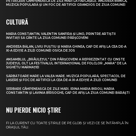
PETRECERE CÂMPENEASCĂ DE ZILE MARI LA FĂRCAȘELE. ANDREEA BĂNICĂ,
MUZICĂ POPULARĂ ȘI UN FOC DE ARTIFICII GRANDIOS DE ZIUA COMUNEI
CULTURĂ
MARIA CONSTANTIN, VALENTIN SANFIRA ȘI LINO, PRINTRE ARTIȘTII
INVITAȚI SĂ CÂNTE LA ZIUA COMUNEI PÂRȘCOVENI
ANDREEA BĂLAN, LIVIU PUȘTIU ȘI MARIA GHINEA, CAP DE AFIȘ LA CEA DE-A
XI-A EDIȚIE A ZILEI COMUNEI OSICA DE JOS
ANSAMBLUL „BRÂULEȚUL” DIN PÂRȘCOVENI A REPREZENTAT CU CINSTE
JUDEȚUL OLT LA FESTIVALUL INTERNAȚIONAL DE FOLCLOR „MARA” DE LA
SIGHETU MARMAȚIEI
SĂRBĂTOARE MARE LA VALEA MARE. MUZICĂ POPULARĂ, SPECTACOL DE
LASERE ȘI FOC DE ARTIFICII LA CEA DE-A IX-A EDIȚIE A ZILEI COMUNEI
SERBARE CÂMPENEASCĂ DE ZILE MARI. IRINA MARIA BIROU, MARIA
CONSTANTIN ȘI LAVINIA BÎRSOGHE, CAP DE AFIȘ LA ZIUA COMUNEI BĂRĂȘTI
NU PIERDE NICIO ȘTIRE
FI LA CURENT CU TOATE ȘTIRILE DE PE GLOB ȘI VEZI CE SE ÎNTÂMPLĂ ÎN
ORAȘUL TĂU.