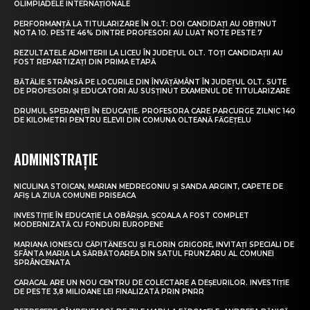
OLIMPIADELE INTERNAȚIONALE
PERFORMANȚĂ LA TITULARIZARE ÎN OLT: DOI CANDIDAȚI AU OBȚINUT
NOTA 10. PESTE 46% DINTRE PROFESORI AU LUAT NOTE PESTE 7
REZULTATELE ADMITERII LA LICEU ÎN JUDEȚUL OLT. TOȚI CANDIDAȚII AU
FOST REPARTIZAȚI DIN PRIMA ETAPĂ
BĂTĂLIE STRÂNSĂ PE LOCURILE DIN ÎNVĂȚĂMÂNT ÎN JUDEȚUL OLT. SUTE
DE PROFESORI ȘI EDUCATORI AU SUSȚINUT EXAMENUL DE TITULARIZARE
DRUMUL SPERANȚEI ÎN EDUCAȚIE. PROFESORA CARE PARCURGE ZILNIC 140
DE KILOMETRI PENTRU ELEVII DIN COMUNA OLTEANĂ FĂGEȚELU
ADMINISTRAȚIE
NICULINA STOICAN, MARIAN MEDREGONIU ȘI SANDA ARGINT, CAPETE DE
AFIȘ LA ZIUA COMUNEI PRISEACA
INVESTIȚIE ÎN EDUCAȚIE LA OBÂRȘIA. ȘCOALA A FOST COMPLET
MODERNIZATĂ CU FONDURI EUROPENE
MARIANA IONESCU CĂPITĂNESCU ȘI FLORIN GRIGORE, INVITAȚI SPECIALI DE
SFÂNTA MARIA LA SĂRBĂTOAREA DIN SATUL FRUNZARU AL COMUNEI
SPRÂNCENATA
CARACAL ARE UN NOU CENTRU DE COLECTARE A DEȘEURILOR. INVESTIȚIE
DE PESTE 3,8 MILIOANE LEI FINALIZATĂ PRIN PNRR