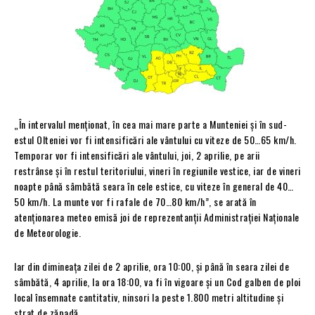
„În intervalul menționat, în cea mai mare parte a Munteniei și în sud-
estul Olteniei vor fi intensificări ale vântului cu viteze de 50…65 km/h.
Temporar vor fi intensificări ale vântului, joi, 2 aprilie, pe arii
restrânse și în restul teritoriului, vineri în regiunile vestice, iar de vineri
noapte până sâmbătă seara în cele estice, cu viteze în general de 40…
50 km/h. La munte vor fi rafale de 70…80 km/h”, se arată în
atenționarea meteo emisă joi de reprezentanții Administrației Naționale
de Meteorologie.
Iar din dimineața zilei de 2 aprilie, ora 10:00, și până în seara zilei de
sâmbătă, 4 aprilie, la ora 18:00, va fi în vigoare și un Cod galben de ploi
local însemnate cantitativ, ninsori la peste 1.800 metri altitudine și
strat de zăpadă.