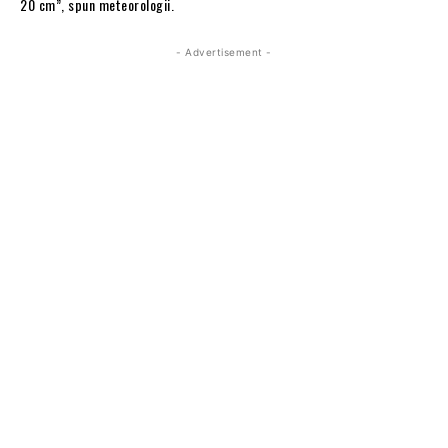
20 cm”, spun meteorologii.
- Advertisement -