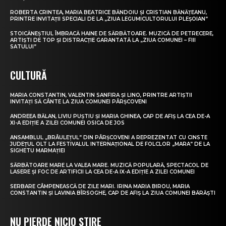
ROBERTA CRINTEA, MARIA BEATRICE BĂNDOIU ȘI CRISTIAN BĂNĂȚEANU,
PRINTRE INVITAȚII SPECIALI DE LA „ZIUA LEGUMICULTORULUI PLEȘOIAN”
STOICĂNEȘTIUL ÎMBRACĂ HAINE DE SĂRBĂTOARE. MUZICĂ DE PETRECERE,
ARTIȘTI DE TOP ȘI DISTRACȚIE GARANTATĂ LA „ZIUA COMUNEI – FIII
SATULUI”
CULTURĂ
MARIA CONSTANTIN, VALENTIN SANFIRA ȘI LINO, PRINTRE ARTIȘTII
INVITAȚI SĂ CÂNTE LA ZIUA COMUNEI PÂRȘCOVENI
ANDREEA BĂLAN, LIVIU PUȘTIU ȘI MARIA GHINEA, CAP DE AFIȘ LA CEA DE-A
XI-A EDIȚIE A ZILEI COMUNEI OSICA DE JOS
ANSAMBLUL „BRÂULEȚUL” DIN PÂRȘCOVENI A REPREZENTAT CU CINSTE
JUDEȚUL OLT LA FESTIVALUL INTERNAȚIONAL DE FOLCLOR „MARA” DE LA
SIGHETU MARMAȚIEI
SĂRBĂTOARE MARE LA VALEA MARE. MUZICĂ POPULARĂ, SPECTACOL DE
LASERE ȘI FOC DE ARTIFICII LA CEA DE-A IX-A EDIȚIE A ZILEI COMUNEI
SERBARE CÂMPENEASCĂ DE ZILE MARI. IRINA MARIA BIROU, MARIA
CONSTANTIN ȘI LAVINIA BÎRSOGHE, CAP DE AFIȘ LA ZIUA COMUNEI BĂRĂȘTI
NU PIERDE NICIO ȘTIRE