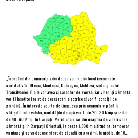
„Începând din dimineața zilei de joi, vor fi ploi local însemnate
cantitativ în Oltenia, Muntenia, Dobrogea, Moldova, sudul și estul
Transilvaniei. Ploile vor avea și caracter de aversă, iar vineri și sâmbătă
vor fi însoțite izolat de descărcări electrice și vor fi condiții de
grindină. În intervale scurte de timp, sau prin acumulare până la
sfârșitul intervalului, cantitățile de apă vor fi de 20…30 l/mp și izolat
de 40…60 l/mp. În Carpații Meridionali, iar din noaptea de vineri spre
sâmbătă și în Carpații Orientali, la peste 1.800 m altitudine, temporar
va ninge și se va depune strat de zăpadă cu grosimi, în medie, de 10…