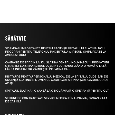
SĂNĂTATE
SCHIMBĂRI IMPORTANTE PENTRU PACIENȚII SPITALULUI SLATINA. NOUL
PROGRAM PENTRU TELEFONUL PACIENTULUI ȘI REGULI SIMPLIFICATE LA
AMBULATORIU
CAMPANIE DE SPRIJIN LA SJU SLATINA PENTRU NOU-NĂSCUȚII PREMATURI
ȘI MAMELE LOR. MANAGERUL COSMIN FLOREANU: „CÂND O MAMĂ AFLATĂ
LÂNGĂ INCUBATOR ZÂMBEȘTE, ÎNSEAMNĂ CĂ...
INSTRUIRE PENTRU PERSONALUL MEDICAL DE LA SPITALUL JUDEȚEAN DE
URGENȚĂ SLATINA ÎN DOMENIUL CODIFICĂRII ȘI FINANȚĂRII CAZURILOR DE
ACUȚI
SPITALUL SLATINA – O ȘANSĂ LA O NOUĂ VIAȚĂ, O SPERANȚĂ PENTRU OLT
SESIUNE DE CONTRACTARE SERVICII MEDICALE ÎN LUNA MAI, ORGANIZATĂ
DE CAS OLT