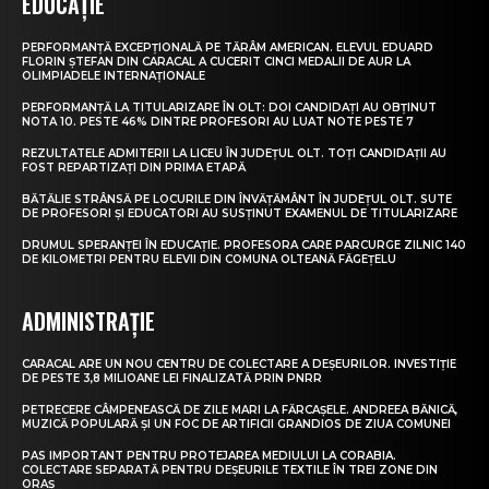
EDUCAȚIE
PERFORMANȚĂ EXCEPȚIONALĂ PE TĂRÂM AMERICAN. ELEVUL EDUARD
FLORIN ȘTEFAN DIN CARACAL A CUCERIT CINCI MEDALII DE AUR LA
OLIMPIADELE INTERNAȚIONALE
PERFORMANȚĂ LA TITULARIZARE ÎN OLT: DOI CANDIDAȚI AU OBȚINUT
NOTA 10. PESTE 46% DINTRE PROFESORI AU LUAT NOTE PESTE 7
REZULTATELE ADMITERII LA LICEU ÎN JUDEȚUL OLT. TOȚI CANDIDAȚII AU
FOST REPARTIZAȚI DIN PRIMA ETAPĂ
BĂTĂLIE STRÂNSĂ PE LOCURILE DIN ÎNVĂȚĂMÂNT ÎN JUDEȚUL OLT. SUTE
DE PROFESORI ȘI EDUCATORI AU SUSȚINUT EXAMENUL DE TITULARIZARE
DRUMUL SPERANȚEI ÎN EDUCAȚIE. PROFESORA CARE PARCURGE ZILNIC 140
DE KILOMETRI PENTRU ELEVII DIN COMUNA OLTEANĂ FĂGEȚELU
ADMINISTRAȚIE
CARACAL ARE UN NOU CENTRU DE COLECTARE A DEȘEURILOR. INVESTIȚIE
DE PESTE 3,8 MILIOANE LEI FINALIZATĂ PRIN PNRR
PETRECERE CÂMPENEASCĂ DE ZILE MARI LA FĂRCAȘELE. ANDREEA BĂNICĂ,
MUZICĂ POPULARĂ ȘI UN FOC DE ARTIFICII GRANDIOS DE ZIUA COMUNEI
PAS IMPORTANT PENTRU PROTEJAREA MEDIULUI LA CORABIA.
COLECTARE SEPARATĂ PENTRU DEȘEURILE TEXTILE ÎN TREI ZONE DIN
ORAȘ