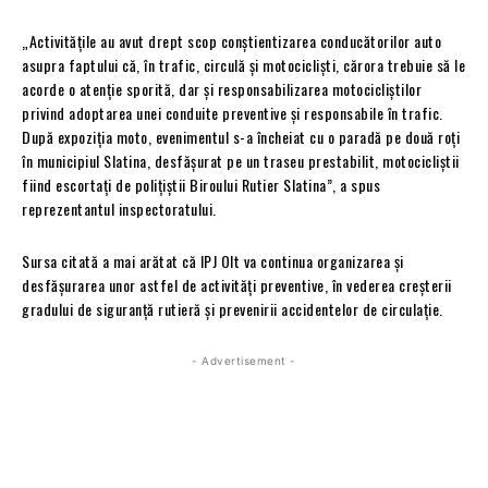
„Activitățile au avut drept scop conștientizarea conducătorilor auto
asupra faptului că, în trafic, circulă și motocicliști, cărora trebuie să le
acorde o atenție sporită, dar și responsabilizarea motocicliștilor
privind adoptarea unei conduite preventive și responsabile în trafic.
După expoziția moto, evenimentul s-a încheiat cu o paradă pe două roți
în municipiul Slatina, desfășurat pe un traseu prestabilit, motocicliștii
fiind escortați de polițiștii Biroului Rutier Slatina”, a spus
reprezentantul inspectoratului.
Sursa citată a mai arătat că IPJ Olt va continua organizarea și
desfășurarea unor astfel de activități preventive, în vederea creșterii
gradului de siguranță rutieră și prevenirii accidentelor de circulație.
- Advertisement -