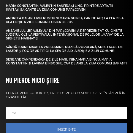
MARIA CONSTANTIN, VALENTIN SANFIRA ȘI LINO, PRINTRE ARTIȘTII
INVITAȚI SĂ CÂNTE LA ZIUA COMUNEI PÂRȘCOVENI
ANDREEA BĂLAN, LIVIU PUȘTIU ȘI MARIA GHINEA, CAP DE AFIȘ LA CEA DE-A
XI-A EDIȚIE A ZILEI COMUNEI OSICA DE JOS
ANSAMBLUL „BRÂULEȚUL” DIN PÂRȘCOVENI A REPREZENTAT CU CINSTE
JUDEȚUL OLT LA FESTIVALUL INTERNAȚIONAL DE FOLCLOR „MARA” DE LA
SIGHETU MARMAȚIEI
SĂRBĂTOARE MARE LA VALEA MARE. MUZICĂ POPULARĂ, SPECTACOL DE
LASERE ȘI FOC DE ARTIFICII LA CEA DE-A IX-A EDIȚIE A ZILEI COMUNEI
SERBARE CÂMPENEASCĂ DE ZILE MARI. IRINA MARIA BIROU, MARIA
CONSTANTIN ȘI LAVINIA BÎRSOGHE, CAP DE AFIȘ LA ZIUA COMUNEI BĂRĂȘTI
NU PIERDE NICIO ȘTIRE
FI LA CURENT CU TOATE ȘTIRILE DE PE GLOB ȘI VEZI CE SE ÎNTÂMPLĂ ÎN
ORAȘUL TĂU.
ÎNSCRIE-TE