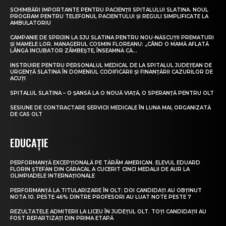
SCHIMBĂRI IMPORTANTE PENTRU PACIENȚII SPITALULUI SLATINA. NOUL
PROGRAM PENTRU TELEFONUL PACIENTULUI ȘI REGULI SIMPLIFICATE LA
AMBULATORIU
CAMPANIE DE SPRIJIN LA SJU SLATINA PENTRU NOU-NĂSCUȚII PREMATURI
ȘI MAMELE LOR. MANAGERUL COSMIN FLOREANU: „CÂND O MAMĂ AFLATĂ
LÂNGĂ INCUBATOR ZÂMBEȘTE, ÎNSEAMNĂ CĂ...
INSTRUIRE PENTRU PERSONALUL MEDICAL DE LA SPITALUL JUDEȚEAN DE
URGENȚĂ SLATINA ÎN DOMENIUL CODIFICĂRII ȘI FINANȚĂRII CAZURILOR DE
ACUȚI
SPITALUL SLATINA – O ȘANSĂ LA O NOUĂ VIAȚĂ, O SPERANȚĂ PENTRU OLT
SESIUNE DE CONTRACTARE SERVICII MEDICALE ÎN LUNA MAI, ORGANIZATĂ
DE CAS OLT
EDUCAȚIE
PERFORMANȚĂ EXCEPȚIONALĂ PE TĂRÂM AMERICAN. ELEVUL EDUARD
FLORIN ȘTEFAN DIN CARACAL A CUCERIT CINCI MEDALII DE AUR LA
OLIMPIADELE INTERNAȚIONALE
PERFORMANȚĂ LA TITULARIZARE ÎN OLT: DOI CANDIDAȚI AU OBȚINUT
NOTA 10. PESTE 46% DINTRE PROFESORI AU LUAT NOTE PESTE 7
REZULTATELE ADMITERII LA LICEU ÎN JUDEȚUL OLT. TOȚI CANDIDAȚII AU
FOST REPARTIZAȚI DIN PRIMA ETAPĂ