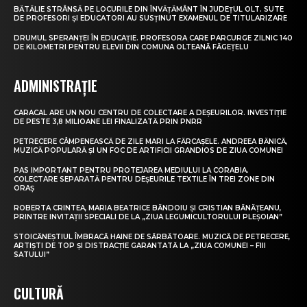
BĂTĂLIE STRÂNSĂ PE LOCURILE DIN ÎNVĂȚĂMÂNT ÎN JUDEȚUL OLT. SUTE
DE PROFESORI ȘI EDUCATORI AU SUSȚINUT EXAMENUL DE TITULARIZARE
DRUMUL SPERANȚEI ÎN EDUCAȚIE. PROFESORA CARE PARCURGE ZILNIC 140
DE KILOMETRI PENTRU ELEVII DIN COMUNA OLTEANĂ FĂGEȚELU
ADMINISTRAȚIE
CARACAL ARE UN NOU CENTRU DE COLECTARE A DEȘEURILOR. INVESTIȚIE
DE PESTE 3,8 MILIOANE LEI FINALIZATĂ PRIN PNRR
PETRECERE CÂMPENEASCĂ DE ZILE MARI LA FĂRCAȘELE. ANDREEA BĂNICĂ,
MUZICĂ POPULARĂ ȘI UN FOC DE ARTIFICII GRANDIOS DE ZIUA COMUNEI
PAS IMPORTANT PENTRU PROTEJAREA MEDIULUI LA CORABIA.
COLECTARE SEPARATĂ PENTRU DEȘEURILE TEXTILE ÎN TREI ZONE DIN
ORAȘ
ROBERTA CRINTEA, MARIA BEATRICE BĂNDOIU ȘI CRISTIAN BĂNĂȚEANU,
PRINTRE INVITAȚII SPECIALI DE LA „ZIUA LEGUMICULTORULUI PLEȘOIAN”
STOICĂNEȘTIUL ÎMBRACĂ HAINE DE SĂRBĂTOARE. MUZICĂ DE PETRECERE,
ARTIȘTI DE TOP ȘI DISTRACȚIE GARANTATĂ LA „ZIUA COMUNEI – FIII
SATULUI”
CULTURĂ