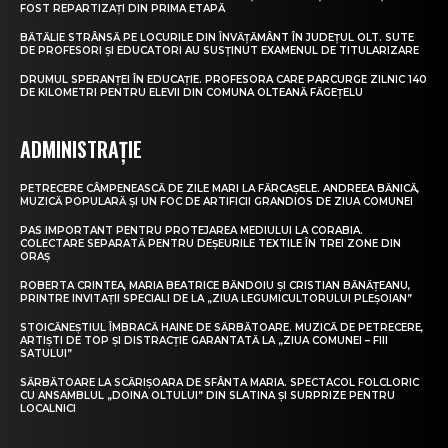
FOST REPARTIZAȚI DIN PRIMA ETAPĂ
BĂTĂLIE STRÂNSĂ PE LOCURILE DIN ÎNVĂȚĂMÂNT ÎN JUDEȚUL OLT. SUTE
DE PROFESORI ȘI EDUCATORI AU SUSȚINUT EXAMENUL DE TITULARIZARE
DRUMUL SPERANȚEI ÎN EDUCAȚIE. PROFESORA CARE PARCURGE ZILNIC 140
DE KILOMETRI PENTRU ELEVII DIN COMUNA OLTEANĂ FĂGEȚELU
ADMINISTRAȚIE
PETRECERE CÂMPENEASCĂ DE ZILE MARI LA FĂRCAȘELE. ANDREEA BĂNICĂ,
MUZICĂ POPULARĂ ȘI UN FOC DE ARTIFICII GRANDIOS DE ZIUA COMUNEI
PAS IMPORTANT PENTRU PROTEJAREA MEDIULUI LA CORABIA.
COLECTARE SEPARATĂ PENTRU DEȘEURILE TEXTILE ÎN TREI ZONE DIN
ORAȘ
ROBERTA CRINTEA, MARIA BEATRICE BĂNDOIU ȘI CRISTIAN BĂNĂȚEANU,
PRINTRE INVITAȚII SPECIALI DE LA „ZIUA LEGUMICULTORULUI PLEȘOIAN”
STOICĂNEȘTIUL ÎMBRACĂ HAINE DE SĂRBĂTOARE. MUZICĂ DE PETRECERE,
ARTIȘTI DE TOP ȘI DISTRACȚIE GARANTATĂ LA „ZIUA COMUNEI – FIII
SATULUI”
SĂRBĂTOARE LA SCĂRIȘOARA DE SFÂNTA MARIA. SPECTACOL FOLCLORIC
CU ANSAMBLUL „DOINA OLTULUI” DIN SLATINA ȘI SURPRIZE PENTRU
LOCALNICI