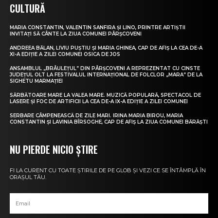
CULTURĂ
MARIA CONSTANTIN, VALENTIN SANFIRA ȘI LINO, PRINTRE ARTIȘTII
INVITAȚI SĂ CÂNTE LA ZIUA COMUNEI PÂRȘCOVENI
ANDREEA BĂLAN, LIVIU PUȘTIU ȘI MARIA GHINEA, CAP DE AFIȘ LA CEA DE-A
XI-A EDIȚIE A ZILEI COMUNEI OSICA DE JOS
ANSAMBLUL „BRÂULEȚUL” DIN PÂRȘCOVENI A REPREZENTAT CU CINSTE
JUDEȚUL OLT LA FESTIVALUL INTERNAȚIONAL DE FOLCLOR „MARA” DE LA
SIGHETU MARMAȚIEI
SĂRBĂTOARE MARE LA VALEA MARE. MUZICĂ POPULARĂ, SPECTACOL DE
LASERE ȘI FOC DE ARTIFICII LA CEA DE-A IX-A EDIȚIE A ZILEI COMUNEI
SERBARE CÂMPENEASCĂ DE ZILE MARI. IRINA MARIA BIROU, MARIA
CONSTANTIN ȘI LAVINIA BÎRSOGHE, CAP DE AFIȘ LA ZIUA COMUNEI BĂRĂȘTI
NU PIERDE NICIO ȘTIRE
FI LA CURENT CU TOATE ȘTIRILE DE PE GLOB ȘI VEZI CE SE ÎNTÂMPLĂ ÎN
ORAȘUL TĂU.