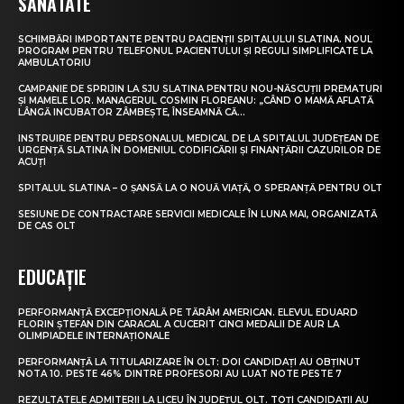
SĂNĂTATE
SCHIMBĂRI IMPORTANTE PENTRU PACIENȚII SPITALULUI SLATINA. NOUL
PROGRAM PENTRU TELEFONUL PACIENTULUI ȘI REGULI SIMPLIFICATE LA
AMBULATORIU
CAMPANIE DE SPRIJIN LA SJU SLATINA PENTRU NOU-NĂSCUȚII PREMATURI
ȘI MAMELE LOR. MANAGERUL COSMIN FLOREANU: „CÂND O MAMĂ AFLATĂ
LÂNGĂ INCUBATOR ZÂMBEȘTE, ÎNSEAMNĂ CĂ...
INSTRUIRE PENTRU PERSONALUL MEDICAL DE LA SPITALUL JUDEȚEAN DE
URGENȚĂ SLATINA ÎN DOMENIUL CODIFICĂRII ȘI FINANȚĂRII CAZURILOR DE
ACUȚI
SPITALUL SLATINA – O ȘANSĂ LA O NOUĂ VIAȚĂ, O SPERANȚĂ PENTRU OLT
SESIUNE DE CONTRACTARE SERVICII MEDICALE ÎN LUNA MAI, ORGANIZATĂ
DE CAS OLT
EDUCAȚIE
PERFORMANȚĂ EXCEPȚIONALĂ PE TĂRÂM AMERICAN. ELEVUL EDUARD
FLORIN ȘTEFAN DIN CARACAL A CUCERIT CINCI MEDALII DE AUR LA
OLIMPIADELE INTERNAȚIONALE
PERFORMANȚĂ LA TITULARIZARE ÎN OLT: DOI CANDIDAȚI AU OBȚINUT
NOTA 10. PESTE 46% DINTRE PROFESORI AU LUAT NOTE PESTE 7
REZULTATELE ADMITERII LA LICEU ÎN JUDEȚUL OLT. TOȚI CANDIDAȚII AU