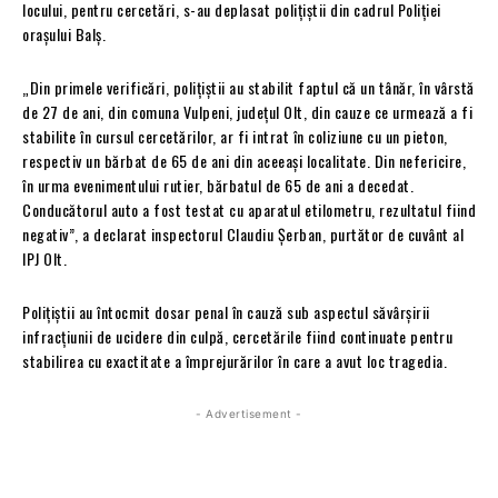
locului, pentru cercetări, s-au deplasat polițiștii din cadrul Poliției
orașului Balș.
„Din primele verificări, polițiștii au stabilit faptul că un tânăr, în vârstă
de 27 de ani, din comuna Vulpeni, județul Olt, din cauze ce urmează a fi
stabilite în cursul cercetărilor, ar fi intrat în coliziune cu un pieton,
respectiv un bărbat de 65 de ani din aceeași localitate. Din nefericire,
în urma evenimentului rutier, bărbatul de 65 de ani a decedat.
Conducătorul auto a fost testat cu aparatul etilometru, rezultatul fiind
negativ”, a declarat inspectorul Claudiu Șerban, purtător de cuvânt al
IPJ Olt.
Polițiștii au întocmit dosar penal în cauză sub aspectul săvârșirii
infracțiunii de ucidere din culpă, cercetările fiind continuate pentru
stabilirea cu exactitate a împrejurărilor în care a avut loc tragedia.
- Advertisement -