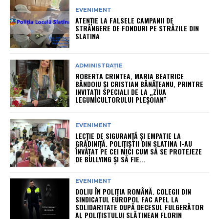
EVENIMENT
ATENȚIE LA FALSELE CAMPANII DE
STRÂNGERE DE FONDURI PE STRĂZILE DIN
SLATINA
ADMINISTRAȚIE
ROBERTA CRINTEA, MARIA BEATRICE
BĂNDOIU ȘI CRISTIAN BĂNĂȚEANU, PRINTRE
INVITAȚII SPECIALI DE LA „ZIUA
LEGUMICULTORULUI PLEȘOIAN”
EVENIMENT
LECȚIE DE SIGURANȚĂ ȘI EMPATIE LA
GRĂDINIȚĂ. POLIȚIȘTII DIN SLATINA I-AU
ÎNVĂȚAT PE CEI MICI CUM SĂ SE PROTEJEZE
DE BULLYING ȘI SĂ FIE...
EVENIMENT
DOLIU ÎN POLIȚIA ROMÂNĂ. COLEGII DIN
SINDICATUL EUROPOL FAC APEL LA
SOLIDARITATE DUPĂ DECESUL FULGERĂTOR
AL POLIȚISTULUI SLĂTINEAN FLORIN