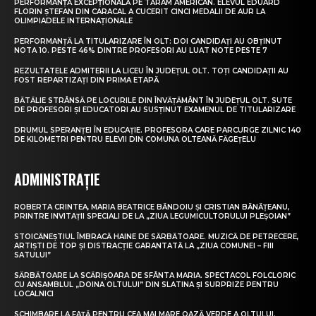
PERFORMANȚĂ EXCEPȚIONALĂ PE TĂRÂM AMERICAN. ELEVUL EDUARD
FLORIN ȘTEFAN DIN CARACAL A CUCERIT CINCI MEDALII DE AUR LA
OLIMPIADELE INTERNAȚIONALE
PERFORMANȚĂ LA TITULARIZARE ÎN OLT: DOI CANDIDAȚI AU OBȚINUT
NOTA 10. PESTE 46% DINTRE PROFESORI AU LUAT NOTE PESTE 7
REZULTATELE ADMITERII LA LICEU ÎN JUDEȚUL OLT. TOȚI CANDIDAȚII AU
FOST REPARTIZAȚI DIN PRIMA ETAPĂ
BĂTĂLIE STRÂNSĂ PE LOCURILE DIN ÎNVĂȚĂMÂNT ÎN JUDEȚUL OLT. SUTE
DE PROFESORI ȘI EDUCATORI AU SUSȚINUT EXAMENUL DE TITULARIZARE
DRUMUL SPERANȚEI ÎN EDUCAȚIE. PROFESORA CARE PARCURGE ZILNIC 140
DE KILOMETRI PENTRU ELEVII DIN COMUNA OLTEANĂ FĂGEȚELU
ADMINISTRAȚIE
ROBERTA CRINTEA, MARIA BEATRICE BĂNDOIU ȘI CRISTIAN BĂNĂȚEANU,
PRINTRE INVITAȚII SPECIALI DE LA „ZIUA LEGUMICULTORULUI PLEȘOIAN”
STOICĂNEȘTIUL ÎMBRACĂ HAINE DE SĂRBĂTOARE. MUZICĂ DE PETRECERE,
ARTIȘTI DE TOP ȘI DISTRACȚIE GARANTATĂ LA „ZIUA COMUNEI – FIII
SATULUI”
SĂRBĂTOARE LA SCĂRIȘOARA DE SFÂNTA MARIA. SPECTACOL FOLCLORIC
CU ANSAMBLUL „DOINA OLTULUI” DIN SLATINA ȘI SURPRIZE PENTRU
LOCALNICI
SCHIMBARE LA FAȚĂ PENTRU CEA MAI MARE OAZĂ VERDE A OLTULUI.