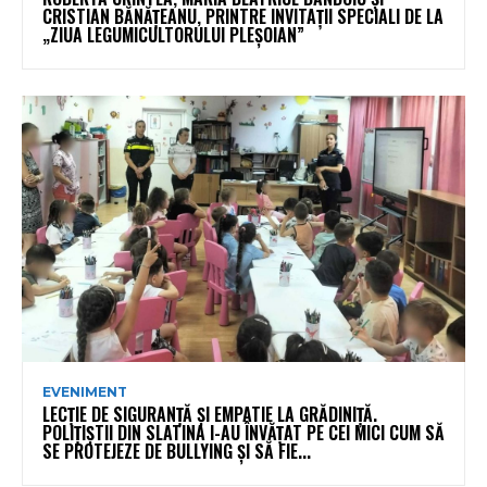
CRISTIAN BĂNĂȚEANU, PRINTRE INVITAȚII SPECIALI DE LA
„ZIUA LEGUMICULTORULUI PLEȘOIAN”
EVENIMENT
LECȚIE DE SIGURANȚĂ ȘI EMPATIE LA GRĂDINIȚĂ.
POLIȚIȘTII DIN SLATINA I-AU ÎNVĂȚAT PE CEI MICI CUM SĂ
SE PROTEJEZE DE BULLYING ȘI SĂ FIE...