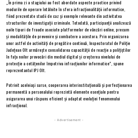
„În prima zi a stagiului au fost abordate aspecte practice privind
modurile de operare întâlnite în sfera infracționalității informatice,
fiind prezentate studii de caz și exemple relevante din activitatea
structurilor de investigații criminale. Totodată, participanții analizează
noile tipuri de fraude asociate platformelor de vânzări online, precum
și modalitățile de prevenire și combatere a acestora. Prin organizarea
unor astfel de activități de pregătire continuă, Inspectoratul de Poliție
Județean Olt urmărește consolidarea capacității de reacție a polițiștilor
în fața noilor provocări din mediul digital și creșterea nivelului de
protecție a cetățenilor împotriva infracțiunilor informatice”, spune
reprezentantul IPJ Olt.
Potrivit aceleiași surse, cooperarea interinstituțională și perfecționarea
permanentă a personalului reprezintă elemente esențiale pentru
asigurarea unui răspuns eficient și adaptat evoluției fenomenului
infracțional.
- Advertisement -