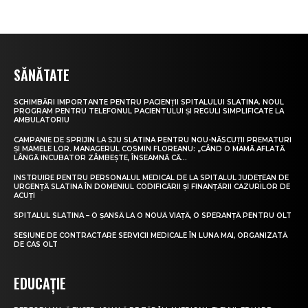
SĂNĂTATE
SCHIMBĂRI IMPORTANTE PENTRU PACIENȚII SPITALULUI SLATINA. NOUL
PROGRAM PENTRU TELEFONUL PACIENTULUI ȘI REGULI SIMPLIFICATE LA
AMBULATORIU
CAMPANIE DE SPRIJIN LA SJU SLATINA PENTRU NOU-NĂSCUȚII PREMATURI
ȘI MAMELE LOR. MANAGERUL COSMIN FLOREANU: „CÂND O MAMĂ AFLATĂ
LÂNGĂ INCUBATOR ZÂMBEȘTE, ÎNSEAMNĂ CĂ...
INSTRUIRE PENTRU PERSONALUL MEDICAL DE LA SPITALUL JUDEȚEAN DE
URGENȚĂ SLATINA ÎN DOMENIUL CODIFICĂRII ȘI FINANȚĂRII CAZURILOR DE
ACUȚI
SPITALUL SLATINA – O ȘANSĂ LA O NOUĂ VIAȚĂ, O SPERANȚĂ PENTRU OLT
SESIUNE DE CONTRACTARE SERVICII MEDICALE ÎN LUNA MAI, ORGANIZATĂ
DE CAS OLT
EDUCAȚIE