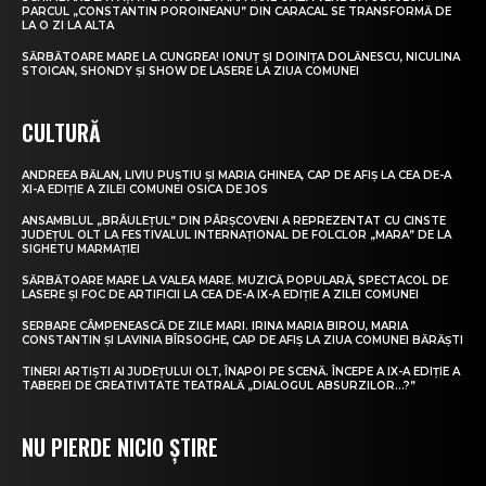
PARCUL „CONSTANTIN POROINEANU” DIN CARACAL SE TRANSFORMĂ DE
LA O ZI LA ALTA
SĂRBĂTOARE MARE LA CUNGREA! IONUȚ ȘI DOINIȚA DOLĂNESCU, NICULINA
STOICAN, SHONDY ȘI SHOW DE LASERE LA ZIUA COMUNEI
CULTURĂ
ANDREEA BĂLAN, LIVIU PUȘTIU ȘI MARIA GHINEA, CAP DE AFIȘ LA CEA DE-A
XI-A EDIȚIE A ZILEI COMUNEI OSICA DE JOS
ANSAMBLUL „BRÂULEȚUL” DIN PÂRȘCOVENI A REPREZENTAT CU CINSTE
JUDEȚUL OLT LA FESTIVALUL INTERNAȚIONAL DE FOLCLOR „MARA” DE LA
SIGHETU MARMAȚIEI
SĂRBĂTOARE MARE LA VALEA MARE. MUZICĂ POPULARĂ, SPECTACOL DE
LASERE ȘI FOC DE ARTIFICII LA CEA DE-A IX-A EDIȚIE A ZILEI COMUNEI
SERBARE CÂMPENEASCĂ DE ZILE MARI. IRINA MARIA BIROU, MARIA
CONSTANTIN ȘI LAVINIA BÎRSOGHE, CAP DE AFIȘ LA ZIUA COMUNEI BĂRĂȘTI
TINERI ARTIȘTI AI JUDEȚULUI OLT, ÎNAPOI PE SCENĂ. ÎNCEPE A IX-A EDIȚIE A
TABEREI DE CREATIVITATE TEATRALĂ „DIALOGUL ABSURZILOR…?”
NU PIERDE NICIO ȘTIRE