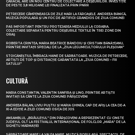
CARACAL ARE UN NOU CENTRU DE COLECTARE A DEȘEURILOR. INVESTIȚIE
DE PESTE 3,8 MILIOANE LEI FINALIZATĂ PRIN PNRR
PETRECERE CÂMPENEASCĂ DE ZILE MARI LA FĂRCAȘELE. ANDREEA BĂNICĂ,
MUZICĂ POPULARĂ ȘI UN FOC DE ARTIFICII GRANDIOS DE ZIUA COMUNEI
PAS IMPORTANT PENTRU PROTEJAREA MEDIULUI LA CORABIA.
COLECTARE SEPARATĂ PENTRU DEȘEURILE TEXTILE ÎN TREI ZONE DIN
ORAȘ
ROBERTA CRINTEA, MARIA BEATRICE BĂNDOIU ȘI CRISTIAN BĂNĂȚEANU,
PRINTRE INVITAȚII SPECIALI DE LA „ZIUA LEGUMICULTORULUI PLEȘOIAN”
STOICĂNEȘTIUL ÎMBRACĂ HAINE DE SĂRBĂTOARE. MUZICĂ DE PETRECERE,
ARTIȘTI DE TOP ȘI DISTRACȚIE GARANTATĂ LA „ZIUA COMUNEI – FIII
SATULUI”
CULTURĂ
MARIA CONSTANTIN, VALENTIN SANFIRA ȘI LINO, PRINTRE ARTIȘTII
INVITAȚI SĂ CÂNTE LA ZIUA COMUNEI PÂRȘCOVENI
ANDREEA BĂLAN, LIVIU PUȘTIU ȘI MARIA GHINEA, CAP DE AFIȘ LA CEA DE-A
XI-A EDIȚIE A ZILEI COMUNEI OSICA DE JOS
ANSAMBLUL „BRÂULEȚUL” DIN PÂRȘCOVENI A REPREZENTAT CU CINSTE
JUDEȚUL OLT LA FESTIVALUL INTERNAȚIONAL DE FOLCLOR „MARA” DE LA
SIGHETU MARMAȚIEI
SĂRBĂTOARE MARE LA VALEA MARE. MUZICĂ POPULARĂ, SPECTACOL DE