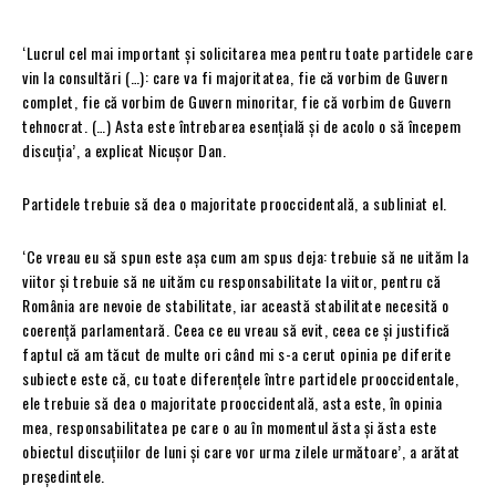
‘Lucrul cel mai important și solicitarea mea pentru toate partidele care
vin la consultări (…): care va fi majoritatea, fie că vorbim de Guvern
complet, fie că vorbim de Guvern minoritar, fie că vorbim de Guvern
tehnocrat. (…) Asta este întrebarea esențială și de acolo o să începem
discuția’, a explicat Nicușor Dan.
Partidele trebuie să dea o majoritate prooccidentală, a subliniat el.
‘Ce vreau eu să spun este așa cum am spus deja: trebuie să ne uităm la
viitor și trebuie să ne uităm cu responsabilitate la viitor, pentru că
România are nevoie de stabilitate, iar această stabilitate necesită o
coerență parlamentară. Ceea ce eu vreau să evit, ceea ce și justifică
faptul că am tăcut de multe ori când mi s-a cerut opinia pe diferite
subiecte este că, cu toate diferențele între partidele prooccidentale,
ele trebuie să dea o majoritate prooccidentală, asta este, în opinia
mea, responsabilitatea pe care o au în momentul ăsta și ăsta este
obiectul discuțiilor de luni și care vor urma zilele următoare’, a arătat
președintele.