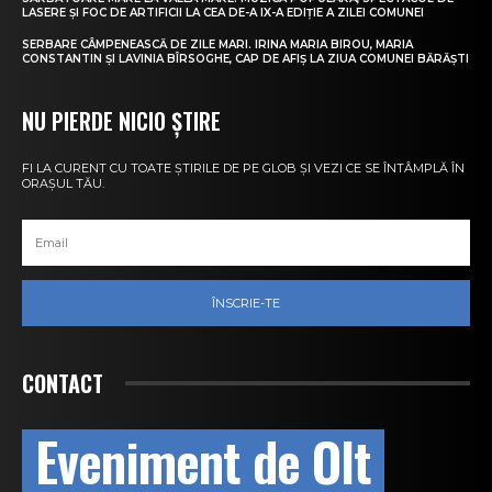
LASERE ȘI FOC DE ARTIFICII LA CEA DE-A IX-A EDIȚIE A ZILEI COMUNEI
SERBARE CÂMPENEASCĂ DE ZILE MARI. IRINA MARIA BIROU, MARIA
CONSTANTIN ȘI LAVINIA BÎRSOGHE, CAP DE AFIȘ LA ZIUA COMUNEI BĂRĂȘTI
NU PIERDE NICIO ȘTIRE
FI LA CURENT CU TOATE ȘTIRILE DE PE GLOB ȘI VEZI CE SE ÎNTÂMPLĂ ÎN
ORAȘUL TĂU.
ÎNSCRIE-TE
CONTACT
Eveniment de Olt