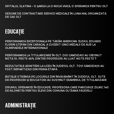
SPITALUL SLATINA – O ȘANSĂ LA O NOUĂ VIAȚĂ, O SPERANȚĂ PENTRU OLT
SESIUNE DE CONTRACTARE SERVICII MEDICALE ÎN LUNA MAI, ORGANIZATĂ
DE CAS OLT
EDUCAȚIE
PERFORMANȚĂ EXCEPȚIONALĂ PE TĂRÂM AMERICAN. ELEVUL EDUARD
FLORIN ȘTEFAN DIN CARACAL A CUCERIT CINCI MEDALII DE AUR LA
OLIMPIADELE INTERNAȚIONALE
PERFORMANȚĂ LA TITULARIZARE ÎN OLT: DOI CANDIDAȚI AU OBȚINUT
NOTA 10. PESTE 46% DINTRE PROFESORI AU LUAT NOTE PESTE 7
REZULTATELE ADMITERII LA LICEU ÎN JUDEȚUL OLT. TOȚI CANDIDAȚII AU
FOST REPARTIZAȚI DIN PRIMA ETAPĂ
BĂTĂLIE STRÂNSĂ PE LOCURILE DIN ÎNVĂȚĂMÂNT ÎN JUDEȚUL OLT. SUTE
DE PROFESORI ȘI EDUCATORI AU SUSȚINUT EXAMENUL DE TITULARIZARE
DRUMUL SPERANȚEI ÎN EDUCAȚIE. PROFESORA CARE PARCURGE ZILNIC 140
DE KILOMETRI PENTRU ELEVII DIN COMUNA OLTEANĂ FĂGEȚELU
ADMINISTRAȚIE