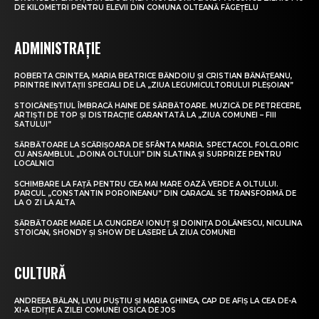
DE KILOMETRI PENTRU ELEVII DIN COMUNA OLTEANĂ FĂGEȚELU
ADMINISTRAȚIE
ROBERTA CRINTEA, MARIA BEATRICE BĂNDOIU ȘI CRISTIAN BĂNĂȚEANU,
PRINTRE INVITAȚII SPECIALI DE LA „ZIUA LEGUMICULTORULUI PLEȘOIAN”
STOICĂNEȘTIUL ÎMBRACĂ HAINE DE SĂRBĂTOARE. MUZICĂ DE PETRECERE,
ARTIȘTI DE TOP ȘI DISTRACȚIE GARANTATĂ LA „ZIUA COMUNEI – FIII
SATULUI”
SĂRBĂTOARE LA SCĂRIȘOARA DE SFÂNTA MARIA. SPECTACOL FOLCLORIC
CU ANSAMBLUL „DOINA OLTULUI” DIN SLATINA ȘI SURPRIZE PENTRU
LOCALNICI
SCHIMBARE LA FAȚĂ PENTRU CEA MAI MARE OAZĂ VERDE A OLTULUI.
PARCUL „CONSTANTIN POROINEANU” DIN CARACAL SE TRANSFORMĂ DE
LA O ZI LA ALTA
SĂRBĂTOARE MARE LA CUNGREA! IONUȚ ȘI DOINIȚA DOLĂNESCU, NICULINA
STOICAN, SHONDY ȘI SHOW DE LASERE LA ZIUA COMUNEI
CULTURĂ
ANDREEA BĂLAN, LIVIU PUȘTIU ȘI MARIA GHINEA, CAP DE AFIȘ LA CEA DE-A
XI-A EDIȚIE A ZILEI COMUNEI OSICA DE JOS