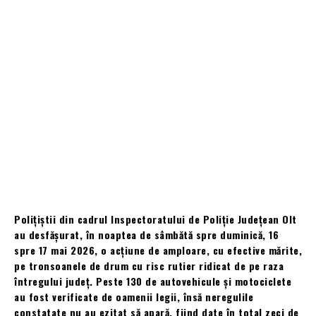
Polițiștii din cadrul Inspectoratului de Poliție Județean Olt
au desfășurat, în noaptea de sâmbătă spre duminică, 16
spre 17 mai 2026, o acțiune de amploare, cu efective mărite,
pe tronsoanele de drum cu risc rutier ridicat de pe raza
întregului județ. Peste 130 de autovehicule și motociclete
au fost verificate de oamenii legii, însă neregulile
constatate nu au ezitat să apară, fiind date în total zeci de