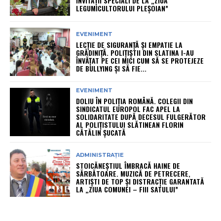
INVITAȚII SPECIALI DE LA „ZIUA
LEGUMICULTORULUI PLEȘOIAN”
EVENIMENT
LECȚIE DE SIGURANȚĂ ȘI EMPATIE LA
GRĂDINIȚĂ. POLIȚIȘTII DIN SLATINA I-AU
ÎNVĂȚAT PE CEI MICI CUM SĂ SE PROTEJEZE
DE BULLYING ȘI SĂ FIE...
EVENIMENT
DOLIU ÎN POLIȚIA ROMÂNĂ. COLEGII DIN
SINDICATUL EUROPOL FAC APEL LA
SOLIDARITATE DUPĂ DECESUL FULGERĂTOR
AL POLIȚISTULUI SLĂTINEAN FLORIN
CĂTĂLIN ȘUCATĂ
ADMINISTRAȚIE
STOICĂNEȘTIUL ÎMBRACĂ HAINE DE
SĂRBĂTOARE. MUZICĂ DE PETRECERE,
ARTIȘTI DE TOP ȘI DISTRACȚIE GARANTATĂ
LA „ZIUA COMUNEI – FIII SATULUI”