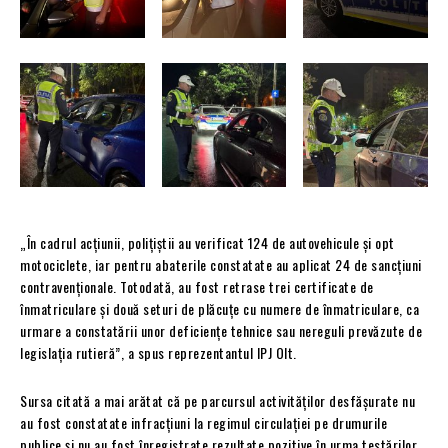
„În cadrul acțiunii, polițiștii au verificat 124 de autovehicule și opt
motociclete, iar pentru abaterile constatate au aplicat 24 de sancțiuni
contravenționale. Totodată, au fost retrase trei certificate de
înmatriculare și două seturi de plăcuțe cu numere de înmatriculare, ca
urmare a constatării unor deficiențe tehnice sau nereguli prevăzute de
legislația rutieră”, a spus reprezentantul IPJ Olt.
Sursa citată a mai arătat că pe parcursul activităților desfășurate nu
au fost constatate infracțiuni la regimul circulației pe drumurile
publice și nu au fost înregistrate rezultate pozitive în urma testărilor