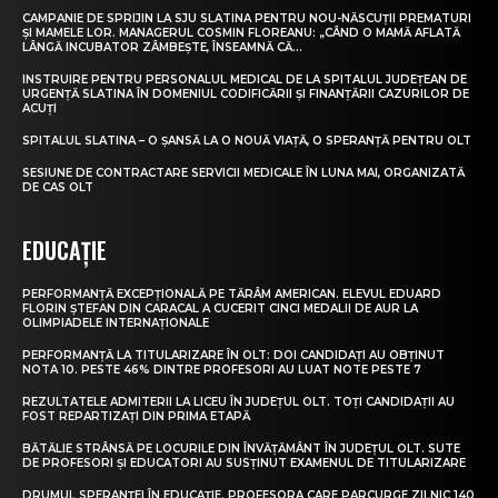
CAMPANIE DE SPRIJIN LA SJU SLATINA PENTRU NOU-NĂSCUȚII PREMATURI
ȘI MAMELE LOR. MANAGERUL COSMIN FLOREANU: „CÂND O MAMĂ AFLATĂ
LÂNGĂ INCUBATOR ZÂMBEȘTE, ÎNSEAMNĂ CĂ...
INSTRUIRE PENTRU PERSONALUL MEDICAL DE LA SPITALUL JUDEȚEAN DE
URGENȚĂ SLATINA ÎN DOMENIUL CODIFICĂRII ȘI FINANȚĂRII CAZURILOR DE
ACUȚI
SPITALUL SLATINA – O ȘANSĂ LA O NOUĂ VIAȚĂ, O SPERANȚĂ PENTRU OLT
SESIUNE DE CONTRACTARE SERVICII MEDICALE ÎN LUNA MAI, ORGANIZATĂ
DE CAS OLT
EDUCAȚIE
PERFORMANȚĂ EXCEPȚIONALĂ PE TĂRÂM AMERICAN. ELEVUL EDUARD
FLORIN ȘTEFAN DIN CARACAL A CUCERIT CINCI MEDALII DE AUR LA
OLIMPIADELE INTERNAȚIONALE
PERFORMANȚĂ LA TITULARIZARE ÎN OLT: DOI CANDIDAȚI AU OBȚINUT
NOTA 10. PESTE 46% DINTRE PROFESORI AU LUAT NOTE PESTE 7
REZULTATELE ADMITERII LA LICEU ÎN JUDEȚUL OLT. TOȚI CANDIDAȚII AU
FOST REPARTIZAȚI DIN PRIMA ETAPĂ
BĂTĂLIE STRÂNSĂ PE LOCURILE DIN ÎNVĂȚĂMÂNT ÎN JUDEȚUL OLT. SUTE
DE PROFESORI ȘI EDUCATORI AU SUSȚINUT EXAMENUL DE TITULARIZARE
DRUMUL SPERANȚEI ÎN EDUCAȚIE. PROFESORA CARE PARCURGE ZILNIC 140