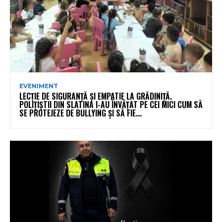
EVENIMENT
LECȚIE DE SIGURANȚĂ ȘI EMPATIE LA GRĂDINIȚĂ.
POLIȚIȘTII DIN SLATINA I-AU ÎNVĂȚAT PE CEI MICI CUM SĂ
SE PROTEJEZE DE BULLYING ȘI SĂ FIE...