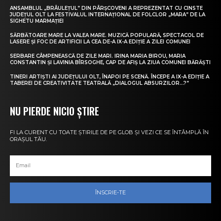
ANSAMBLUL „BRÂULEȚUL” DIN PÂRȘCOVENI A REPREZENTAT CU CINSTE
JUDEȚUL OLT LA FESTIVALUL INTERNAȚIONAL DE FOLCLOR „MARA” DE LA
SIGHETU MARMAȚIEI
SĂRBĂTOARE MARE LA VALEA MARE. MUZICĂ POPULARĂ, SPECTACOL DE
LASERE ȘI FOC DE ARTIFICII LA CEA DE-A IX-A EDIȚIE A ZILEI COMUNEI
SERBARE CÂMPENEASCĂ DE ZILE MARI. IRINA MARIA BIROU, MARIA
CONSTANTIN ȘI LAVINIA BÎRSOGHE, CAP DE AFIȘ LA ZIUA COMUNEI BĂRĂȘTI
TINERI ARTIȘTI AI JUDEȚULUI OLT, ÎNAPOI PE SCENĂ. ÎNCEPE A IX-A EDIȚIE A
TABEREI DE CREATIVITATE TEATRALĂ „DIALOGUL ABSURZILOR…?”
NU PIERDE NICIO ȘTIRE
FI LA CURENT CU TOATE ȘTIRILE DE PE GLOB ȘI VEZI CE SE ÎNTÂMPLĂ ÎN
ORAȘUL TĂU.
ÎNSCRIE-TE