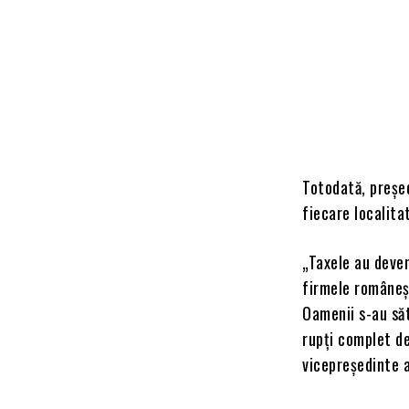
Totodată, președ
fiecare localita
„Taxele au deven
firmele româneșt
Oamenii s-au săt
rupți complet de
vicepreședinte a