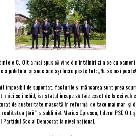
intele CJ Olt a mai spus că vine din întâlniri zilnice cu oameni
te a județului și aude același lucru peste tot: „Nu se mai poate!
it imposibil de suportat, facturile și mâncarea sunt prea scu
i mici se închid, iar statul începe să taie exact de la cei vulne
urat de austeritate mascată în reformă, de taxe mai mari și de
 realitatea țării”, a subliniat Marius Oprescu, liderul PSD Olt ș
l Partidul Social Democrat la nivel național.