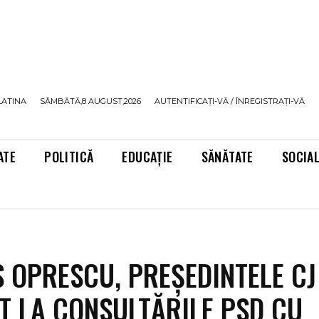
LATINA
SÂMBĂTĂ,8 AUGUST,2026
AUTENTIFICAȚI-VĂ / ÎNREGISTRAȚI-VĂ
ATE
POLITICĂ
EDUCAȚIE
SĂNĂTATE
SOCIA
 OPRESCU, PREȘEDINTELE CJ 
T LA CONSULTĂRILE PSD CU