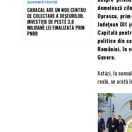
ADMINISTRAȚIE
demolează ziln
CARACAL ARE UN NOU CENTRU
Oprescu, prim-
DE COLECTARE A DEȘEURILOR.
INVESTIȚIE DE PESTE 3,8
Județean Olt ș
MILIOANE LEI FINALIZATĂ PRIN
Capitală pentr
PNRR
politice din c
României, în v
Guvern.
Astăzi, la cons
reală, se arată 