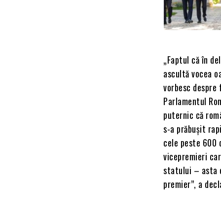
„Faptul că în de
ascultă vocea oa
vorbesc despre f
Parlamentul Româ
puternic că româ
s-a prăbușit rap
cele peste 600 d
vicepremieri car
statului – asta 
premier”, a dec