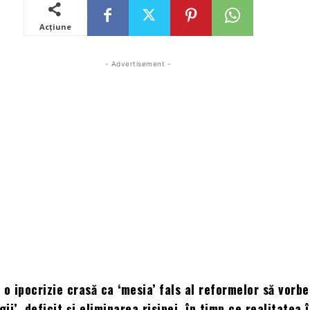
Acțiune
- Advertisement -
 o ipocrizie crasă ca ‘mesia’ fals al reformelor să vorb
gii’, deficit și eliminarea risipei, în timp ce realitatea î