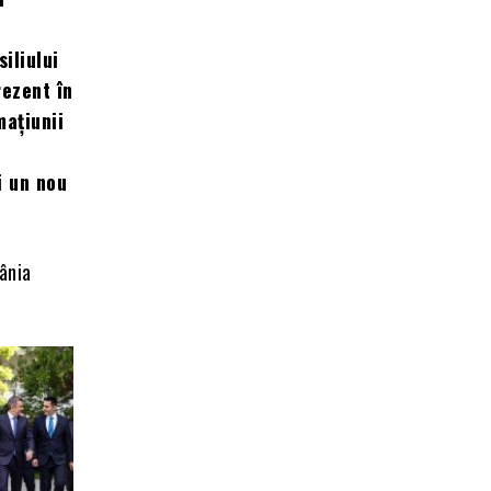
iliului
rezent în
mațiunii
i un nou
ânia