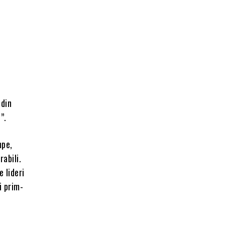
 din
”.
mpe,
rabili.
 lideri
i prim-