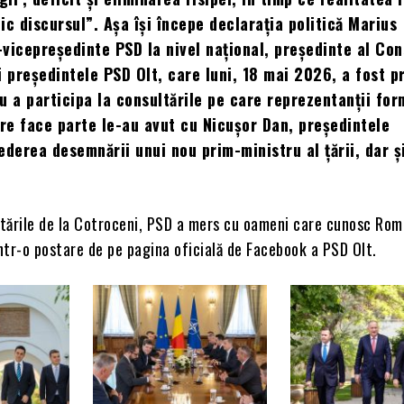
ic discursul”. Așa își începe declarația politică Marius
vicepreședinte PSD la nivel național, președinte al Cons
i președintele PSD Olt, care luni, 18 mai 2026, a fost p
u a participa la consultările pe care reprezentanții for
are face parte le-au avut cu Nicușor Dan, președintele
ederea desemnării unui nou prim-ministru al țării, dar ș
ultările de la Cotroceni, PSD a mers cu oameni care cunosc Rom
într-o postare de pe pagina oficială de Facebook a PSD Olt.