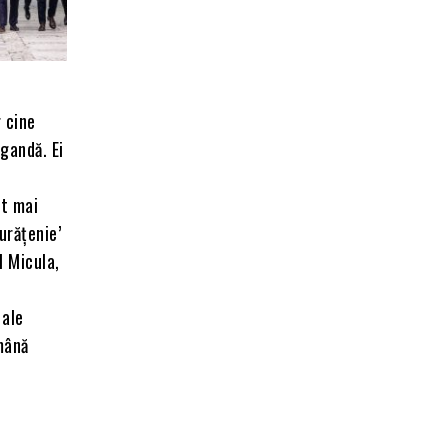
r cine
agandă. Ei
ot mai
urățenie’
l Micula,
 ale
ămână