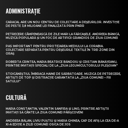
ADMINISTRAȚIE
CARACAL ARE UN NOU CENTRU DE COLECTARE A DEȘEURILOR. INVESTIȚIE
DE PESTE 3,8 MILIOANE LEI FINALIZATĂ PRIN PNRR
PETRECERE CÂMPENEASCĂ DE ZILE MARI LA FĂRCAȘELE. ANDREEA BĂNICĂ,
MUZICĂ POPULARĂ ȘI UN FOC DE ARTIFICII GRANDIOS DE ZIUA COMUNEI
PAS IMPORTANT PENTRU PROTEJAREA MEDIULUI LA CORABIA.
COLECTARE SEPARATĂ PENTRU DEȘEURILE TEXTILE ÎN TREI ZONE DIN
ORAȘ
ROBERTA CRINTEA, MARIA BEATRICE BĂNDOIU ȘI CRISTIAN BĂNĂȚEANU,
PRINTRE INVITAȚII SPECIALI DE LA „ZIUA LEGUMICULTORULUI PLEȘOIAN”
STOICĂNEȘTIUL ÎMBRACĂ HAINE DE SĂRBĂTOARE. MUZICĂ DE PETRECERE,
ARTIȘTI DE TOP ȘI DISTRACȚIE GARANTATĂ LA „ZIUA COMUNEI – FIII
SATULUI”
CULTURĂ
MARIA CONSTANTIN, VALENTIN SANFIRA ȘI LINO, PRINTRE ARTIȘTII
INVITAȚI SĂ CÂNTE LA ZIUA COMUNEI PÂRȘCOVENI
ANDREEA BĂLAN, LIVIU PUȘTIU ȘI MARIA GHINEA, CAP DE AFIȘ LA CEA DE-A
XI-A EDIȚIE A ZILEI COMUNEI OSICA DE JOS