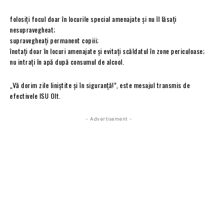
folosiți focul doar în locurile special amenajate și nu îl lăsați
nesupravegheat;
supravegheați permanent copiii;
înotați doar în locuri amenajate și evitați scăldatul în zone periculoase;
nu intrați în apă după consumul de alcool.
„Vă dorim zile liniștite și în siguranță!”, este mesajul transmis de
efectivele ISU Olt.
- Advertisement -