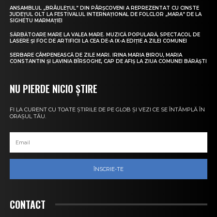
ANSAMBLUL „BRÂULEȚUL” DIN PÂRȘCOVENI A REPREZENTAT CU CINSTE
JUDEȚUL OLT LA FESTIVALUL INTERNAȚIONAL DE FOLCLOR „MARA” DE LA
SIGHETU MARMAȚIEI
SĂRBĂTOARE MARE LA VALEA MARE. MUZICĂ POPULARĂ, SPECTACOL DE
LASERE ȘI FOC DE ARTIFICII LA CEA DE-A IX-A EDIȚIE A ZILEI COMUNEI
SERBARE CÂMPENEASCĂ DE ZILE MARI. IRINA MARIA BIROU, MARIA
CONSTANTIN ȘI LAVINIA BÎRSOGHE, CAP DE AFIȘ LA ZIUA COMUNEI BĂRĂȘTI
NU PIERDE NICIO ȘTIRE
FI LA CURENT CU TOATE ȘTIRILE DE PE GLOB ȘI VEZI CE SE ÎNTÂMPLĂ ÎN
ORAȘUL TĂU.
ÎNSCRIE-TE
CONTACT