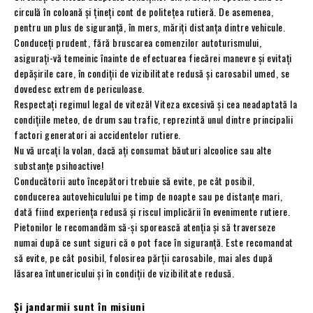
circulă în coloană şi țineți cont de politeţea rutieră. De asemenea,
pentru un plus de siguranţă, în mers, măriţi distanţa dintre vehicule.
Conduceţi prudent, fără bruscarea comenzilor autoturismului,
asiguraţi-vă temeinic înainte de efectuarea fiecărei manevre şi evitaţi
depăşirile care, în condiţii de vizibilitate redusă şi carosabil umed, se
dovedesc extrem de periculoase.
Respectaţi regimul legal de viteză! Viteza excesivă şi cea neadaptată la
condiţiile meteo, de drum sau trafic, reprezintă unul dintre principalii
factori generatori ai accidentelor rutiere.
Nu vă urcaţi la volan, dacă aţi consumat băuturi alcoolice sau alte
substanțe psihoactive!
Conducătorii auto începători trebuie să evite, pe cât posibil,
conducerea autovehiculului pe timp de noapte sau pe distanţe mari,
dată fiind experienţa redusă şi riscul implicării în evenimente rutiere.
Pietonilor le recomandăm să-şi sporească atenţia şi să traverseze
numai după ce sunt siguri că o pot face în siguranţă. Este recomandat
să evite, pe cât posibil, folosirea părţii carosabile, mai ales după
lăsarea întunericului şi în condiţii de vizibilitate redusă.
Și jandarmii sunt în misiuni