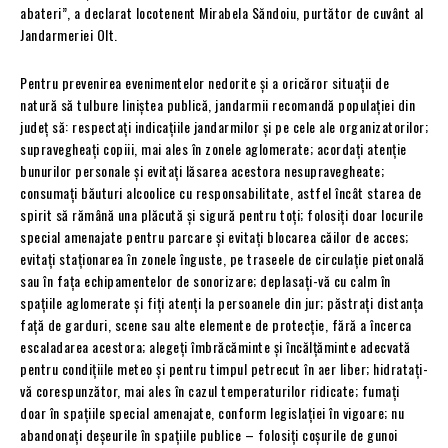
abateri”, a declarat locotenent Mirabela Săndoiu, purtător de cuvânt al
Jandarmeriei Olt.
Pentru prevenirea evenimentelor nedorite și a oricăror situații de
natură să tulbure liniștea publică, jandarmii recomandă populației din
județ să: respectați indicațiile jandarmilor și pe cele ale organizatorilor;
supravegheați copiii, mai ales în zonele aglomerate; acordați atenție
bunurilor personale și evitați lăsarea acestora nesupravegheate;
consumați băuturi alcoolice cu responsabilitate, astfel încât starea de
spirit să rămână una plăcută și sigură pentru toți; folosiți doar locurile
special amenajate pentru parcare și evitați blocarea căilor de acces;
evitați staționarea în zonele înguste, pe traseele de circulație pietonală
sau în fața echipamentelor de sonorizare; deplasați-vă cu calm în
spațiile aglomerate și fiți atenți la persoanele din jur; păstrați distanța
față de garduri, scene sau alte elemente de protecție, fără a încerca
escaladarea acestora; alegeți îmbrăcăminte și încălțăminte adecvată
pentru condițiile meteo și pentru timpul petrecut în aer liber; hidratați-
vă corespunzător, mai ales în cazul temperaturilor ridicate; fumați
doar în spațiile special amenajate, conform legislației în vigoare; nu
abandonați deșeurile în spațiile publice – folosiți coșurile de gunoi