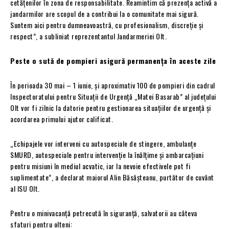
cetățenilor în zona de responsabilitate. Reamintim că prezența activă a
jandarmilor are scopul de a contribui la o comunitate mai sigură.
Suntem aici pentru dumneavoastră, cu profesionalism, discreție și
respect”, a subliniat reprezentantul Jandarmeriei Olt.
Peste o sută de pompieri asigură permanența în aceste zile
În perioada 30 mai – 1 iunie, și aproximativ 100 de pompieri din cadrul
Inspectoratului pentru Situații de Urgență „Matei Basarab” al județului
Olt vor fi zilnic la datorie pentru gestionarea situațiilor de urgență și
acordarea primului ajutor calificat.
„Echipajele vor interveni cu autospeciale de stingere, ambulanțe
SMURD, autospeciale pentru intervenție la înălțime și ambarcațiuni
pentru misiuni în mediul acvatic, iar la nevoie efectivele pot fi
suplimentate”, a declarat maiorul Alin Băsășteanu, purtător de cuvânt
al ISU Olt.
Pentru o minivacanță petrecută în siguranță, salvatorii au câteva
sfaturi pentru olteni: