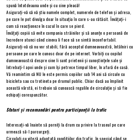
spună întotdeauna unde şi cu cine pleacă!
Asiguraţi-vă că vă ştiu numele complet, numerele de telefon și adresa,
pe care le pot divulga doar în situaţia în care s-au rătăcit. Învăţaţi-i
cum să reacţioneze în cazul în care se pierd.
Învăţaţi copiii să evite compania străinilor şi să anunţe o persoană de
încredere atunci când cineva îi face să se simtă inconfortabil.
Asiguraţi-vă că nu vor stabili, fără acceptul dumneavoastră, întâlniri cu
persoane pe care le cunosc doar de pe internet. Vorbiţi cu copilul
dumneavoastră despre cine îi sunt prietenii şi cunoştinţele sale și
întrebaţi-l apoi unde şi cum îşi petrece timpul liber, în afară de casă.
Vă reamintim că NU le este permis copiilor sub 14 ani să circule cu
bicicleta sau cu trotineta pe drumul public. Chiar dacă au împlinit
această vârstă, ei trebuie să cunoască regulile de circulaţie şi să fie
echipaţi corespunzător.
Sfaturi și recomandări pentru participanții la trafic
Interesați-vă înainte să porniți la drum cu privire la traseul pe care
urmează să-l parcurgeți.
Circulaţi cu viteză adaptată condiţiilor din trafic, în special când se