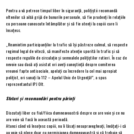
Pentru a vă petrece timpul liber în siguranță, polițiștii recomandă
oltenilor să aibă grijă de bunurile personale, să fie prudenți în relațiile
cu persoane cunoscute întâmplător și să fie atenți la copiii care îi
însoțesc.
„Reamintim participanților la trafic să își păstreze calmul, să respecte
regimul legal de viteză, să manifeste atenție sporită în trafic și să
respecte regulile de circulație și semnalele polițiștilor rutieri. În caz de
nevoie sau dacă aţi asistat ori aveţi cunoştinţă despre comiterea
vreunei fapte antisociale, apelaţi cu încredere la cel mai apropiat
poliţist, ori sunaţi la 112 – Apelul Unic de Urgenţă!”, a spus
reprezentantul IPJ Olt.
Sfaturi și recomandări pentru părinţi
Discutaţi liber cu fiul/fiica dumneavoastră despre ce are voie şi ce nu
are voie să facă în această perioadă.
Atunci când vă însoţesc copiii, nu îi lăsaţi nesupravegheaţi, învăţaţi-i că
au voie să plece doar cu permisiunea dumneavoastră şi că trebuie să