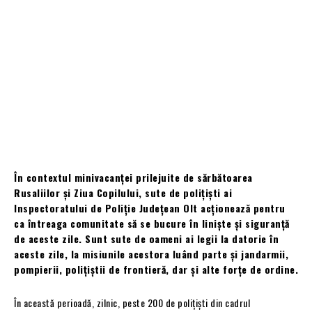
În contextul minivacanței prilejuite de sărbătoarea
Rusaliilor și Ziua Copilului, sute de polițiști ai
Inspectoratului de Poliție Județean Olt acționează pentru
ca întreaga comunitate să se bucure în linişte și siguranță
de aceste zile. Sunt sute de oameni ai legii la datorie în
aceste zile, la misiunile acestora luând parte și jandarmii,
pompierii, polițiștii de frontieră, dar și alte forțe de ordine.
În această perioadă, zilnic, peste 200 de poliţişti din cadrul