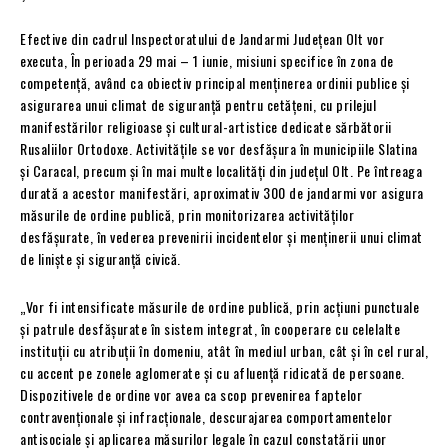
Efective din cadrul Inspectoratului de Jandarmi Județean Olt vor
executa, În perioada 29 mai – 1 iunie, misiuni specifice în zona de
competență, având ca obiectiv principal menținerea ordinii publice și
asigurarea unui climat de siguranță pentru cetățeni, cu prilejul
manifestărilor religioase și cultural-artistice dedicate sărbătorii
Rusaliilor Ortodoxe. Activitățile se vor desfășura în municipiile Slatina
și Caracal, precum și în mai multe localități din județul Olt. Pe întreaga
durată a acestor manifestări, aproximativ 300 de jandarmi vor asigura
măsurile de ordine publică, prin monitorizarea activităților
desfășurate, în vederea prevenirii incidentelor și menținerii unui climat
de liniște și siguranță civică.
„Vor fi intensificate măsurile de ordine publică, prin acțiuni punctuale
și patrule desfășurate în sistem integrat, în cooperare cu celelalte
instituții cu atribuții în domeniu, atât în mediul urban, cât și în cel rural,
cu accent pe zonele aglomerate și cu afluență ridicată de persoane.
Dispozitivele de ordine vor avea ca scop prevenirea faptelor
contravenționale și infracționale, descurajarea comportamentelor
antisociale și aplicarea măsurilor legale în cazul constatării unor