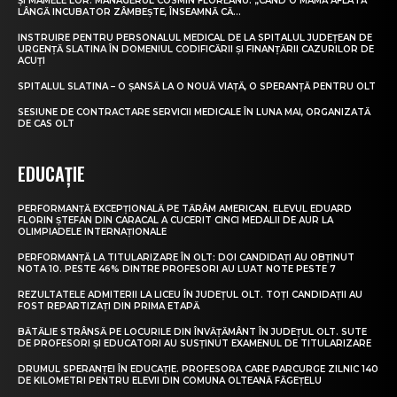
ȘI MAMELE LOR. MANAGERUL COSMIN FLOREANU: „CÂND O MAMĂ AFLATĂ
LÂNGĂ INCUBATOR ZÂMBEȘTE, ÎNSEAMNĂ CĂ...
INSTRUIRE PENTRU PERSONALUL MEDICAL DE LA SPITALUL JUDEȚEAN DE
URGENȚĂ SLATINA ÎN DOMENIUL CODIFICĂRII ȘI FINANȚĂRII CAZURILOR DE
ACUȚI
SPITALUL SLATINA – O ȘANSĂ LA O NOUĂ VIAȚĂ, O SPERANȚĂ PENTRU OLT
SESIUNE DE CONTRACTARE SERVICII MEDICALE ÎN LUNA MAI, ORGANIZATĂ
DE CAS OLT
EDUCAȚIE
PERFORMANȚĂ EXCEPȚIONALĂ PE TĂRÂM AMERICAN. ELEVUL EDUARD
FLORIN ȘTEFAN DIN CARACAL A CUCERIT CINCI MEDALII DE AUR LA
OLIMPIADELE INTERNAȚIONALE
PERFORMANȚĂ LA TITULARIZARE ÎN OLT: DOI CANDIDAȚI AU OBȚINUT
NOTA 10. PESTE 46% DINTRE PROFESORI AU LUAT NOTE PESTE 7
REZULTATELE ADMITERII LA LICEU ÎN JUDEȚUL OLT. TOȚI CANDIDAȚII AU
FOST REPARTIZAȚI DIN PRIMA ETAPĂ
BĂTĂLIE STRÂNSĂ PE LOCURILE DIN ÎNVĂȚĂMÂNT ÎN JUDEȚUL OLT. SUTE
DE PROFESORI ȘI EDUCATORI AU SUSȚINUT EXAMENUL DE TITULARIZARE
DRUMUL SPERANȚEI ÎN EDUCAȚIE. PROFESORA CARE PARCURGE ZILNIC 140
DE KILOMETRI PENTRU ELEVII DIN COMUNA OLTEANĂ FĂGEȚELU