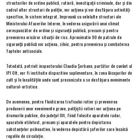
structurilor de ordine publică, rutieră, investigații criminale, dar și din
cadrul altor structuri de poliție, vor acționa și vor desfășura activități
specifice, în sistem integrat, împreună cu celelalte structuri ale
Ministerului Afacerilor Interne, în vederea asigurării unui climat
corespunzător de ordine și siguranță publică, precum și pentru
prevenirea oricăror situații de risc. Aproximativ 90 de patrule de
siguranță publică vor acționa, zilnic, pentru prevenirea și combaterea
faptelor antisociale.
Totodată, potrivit inspectorului Claudiu Șerbann, purtător de cuvânt al
IPJ Olt, vor fi instituite dispozitive suplimentare, în zona lăcașurilor de
cult și în localitățile unde sunt preconizate a se desfășura evenimente
cultural-artistice.
De asemenea, pentru fluidizarea traficului rutier şi prevenirea
producerii unor evenimente grave, poliţiştii rutieri vor acţiona pe
drumurile publice, din județul Olt, fiind folosite aparatele radar,
aparatele etilotest, precum și aparatele pentru depistarea
substanțelor psihoactive, în vederea depistării șoferilor care încalcă
regulile de circulație.