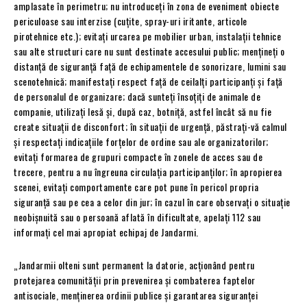
amplasate în perimetru; nu introduceți în zona de eveniment obiecte
periculoase sau interzise (cuțite, spray-uri iritante, articole
pirotehnice etc.); evitați urcarea pe mobilier urban, instalații tehnice
sau alte structuri care nu sunt destinate accesului public; mențineți o
distanță de siguranță față de echipamentele de sonorizare, lumini sau
scenotehnică; manifestați respect față de ceilalți participanți și față
de personalul de organizare; dacă sunteți însoțiți de animale de
companie, utilizați lesă și, după caz, botniță, astfel încât să nu fie
create situații de disconfort; în situații de urgență, păstrați-vă calmul
și respectați indicațiile forțelor de ordine sau ale organizatorilor;
evitați formarea de grupuri compacte în zonele de acces sau de
trecere, pentru a nu îngreuna circulația participanților; în apropierea
scenei, evitați comportamente care pot pune în pericol propria
siguranță sau pe cea a celor din jur; în cazul în care observați o situație
neobișnuită sau o persoană aflată în dificultate, apelați 112 sau
informați cel mai apropiat echipaj de Jandarmi.
„Jandarmii olteni sunt permanent la datorie, acționând pentru
protejarea comunității prin prevenirea și combaterea faptelor
antisociale, menținerea ordinii publice și garantarea siguranței