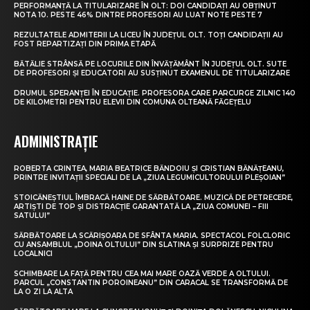
PERFORMANȚĂ LA TITULARIZARE ÎN OLT: DOI CANDIDAȚI AU OBȚINUT
NOTA 10. PESTE 46% DINTRE PROFESORI AU LUAT NOTE PESTE 7
REZULTATELE ADMITERII LA LICEU ÎN JUDEȚUL OLT. TOȚI CANDIDAȚII AU
FOST REPARTIZAȚI DIN PRIMA ETAPĂ
BĂTĂLIE STRÂNSĂ PE LOCURILE DIN ÎNVĂȚĂMÂNT ÎN JUDEȚUL OLT. SUTE
DE PROFESORI ȘI EDUCATORI AU SUSȚINUT EXAMENUL DE TITULARIZARE
DRUMUL SPERANȚEI ÎN EDUCAȚIE. PROFESORA CARE PARCURGE ZILNIC 140
DE KILOMETRI PENTRU ELEVII DIN COMUNA OLTEANĂ FĂGEȚELU
ADMINISTRAȚIE
ROBERTA CRINTEA, MARIA BEATRICE BĂNDOIU ȘI CRISTIAN BĂNĂȚEANU,
PRINTRE INVITAȚII SPECIALI DE LA „ZIUA LEGUMICULTORULUI PLEȘOIAN”
STOICĂNEȘTIUL ÎMBRACĂ HAINE DE SĂRBĂTOARE. MUZICĂ DE PETRECERE,
ARTIȘTI DE TOP ȘI DISTRACȚIE GARANTATĂ LA „ZIUA COMUNEI – FIII
SATULUI”
SĂRBĂTOARE LA SCĂRIȘOARA DE SFÂNTA MARIA. SPECTACOL FOLCLORIC
CU ANSAMBLUL „DOINA OLTULUI” DIN SLATINA ȘI SURPRIZE PENTRU
LOCALNICI
SCHIMBARE LA FAȚĂ PENTRU CEA MAI MARE OAZĂ VERDE A OLTULUI.
PARCUL „CONSTANTIN POROINEANU” DIN CARACAL SE TRANSFORMĂ DE
LA O ZI LA ALTA