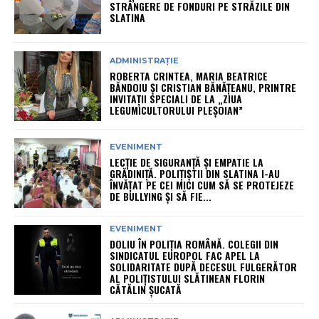
STRÂNGERE DE FONDURI PE STRĂZILE DIN
SLATINA
ADMINISTRAȚIE
ROBERTA CRINTEA, MARIA BEATRICE
BĂNDOIU ȘI CRISTIAN BĂNĂȚEANU, PRINTRE
INVITAȚII SPECIALI DE LA „ZIUA
LEGUMICULTORULUI PLEȘOIAN”
EVENIMENT
LECȚIE DE SIGURANȚĂ ȘI EMPATIE LA
GRĂDINIȚĂ. POLIȚIȘTII DIN SLATINA I-AU
ÎNVĂȚAT PE CEI MICI CUM SĂ SE PROTEJEZE
DE BULLYING ȘI SĂ FIE...
EVENIMENT
DOLIU ÎN POLIȚIA ROMÂNĂ. COLEGII DIN
SINDICATUL EUROPOL FAC APEL LA
SOLIDARITATE DUPĂ DECESUL FULGERĂTOR
AL POLIȚISTULUI SLĂTINEAN FLORIN
CĂTĂLIN ȘUCATĂ