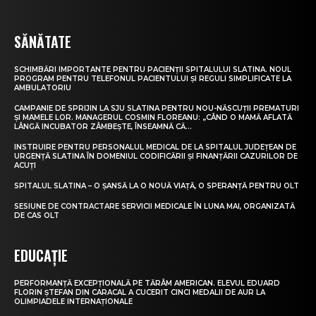
SĂNĂTATE
SCHIMBĂRI IMPORTANTE PENTRU PACIENȚII SPITALULUI SLATINA. NOUL
PROGRAM PENTRU TELEFONUL PACIENTULUI ȘI REGULI SIMPLIFICATE LA
AMBULATORIU
CAMPANIE DE SPRIJIN LA SJU SLATINA PENTRU NOU-NĂSCUȚII PREMATURI
ȘI MAMELE LOR. MANAGERUL COSMIN FLOREANU: „CÂND O MAMĂ AFLATĂ
LÂNGĂ INCUBATOR ZÂMBEȘTE, ÎNSEAMNĂ CĂ...
INSTRUIRE PENTRU PERSONALUL MEDICAL DE LA SPITALUL JUDEȚEAN DE
URGENȚĂ SLATINA ÎN DOMENIUL CODIFICĂRII ȘI FINANȚĂRII CAZURILOR DE
ACUȚI
SPITALUL SLATINA – O ȘANSĂ LA O NOUĂ VIAȚĂ, O SPERANȚĂ PENTRU OLT
SESIUNE DE CONTRACTARE SERVICII MEDICALE ÎN LUNA MAI, ORGANIZATĂ
DE CAS OLT
EDUCAȚIE
PERFORMANȚĂ EXCEPȚIONALĂ PE TĂRÂM AMERICAN. ELEVUL EDUARD
FLORIN ȘTEFAN DIN CARACAL A CUCERIT CINCI MEDALII DE AUR LA
OLIMPIADELE INTERNAȚIONALE