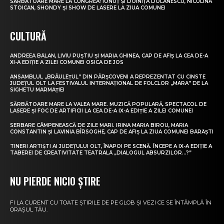
SĂRBĂTOARE MARE LA CUNGREA! IONUȚ ȘI DOINIȚA DOLĂNESCU, NICULINA
STOICAN, SHONDY ȘI SHOW DE LASERE LA ZIUA COMUNEI
CULTURĂ
ANDREEA BĂLAN, LIVIU PUȘTIU ȘI MARIA GHINEA, CAP DE AFIȘ LA CEA DE-A
XI-A EDIȚIE A ZILEI COMUNEI OSICA DE JOS
ANSAMBLUL „BRÂULEȚUL” DIN PÂRȘCOVENI A REPREZENTAT CU CINSTE
JUDEȚUL OLT LA FESTIVALUL INTERNAȚIONAL DE FOLCLOR „MARA” DE LA
SIGHETU MARMAȚIEI
SĂRBĂTOARE MARE LA VALEA MARE. MUZICĂ POPULARĂ, SPECTACOL DE
LASERE ȘI FOC DE ARTIFICII LA CEA DE-A IX-A EDIȚIE A ZILEI COMUNEI
SERBARE CÂMPENEASCĂ DE ZILE MARI. IRINA MARIA BIROU, MARIA
CONSTANTIN ȘI LAVINIA BÎRSOGHE, CAP DE AFIȘ LA ZIUA COMUNEI BĂRĂȘTI
TINERI ARTIȘTI AI JUDEȚULUI OLT, ÎNAPOI PE SCENĂ. ÎNCEPE A IX-A EDIȚIE A
TABEREI DE CREATIVITATE TEATRALĂ „DIALOGUL ABSURZILOR…?”
NU PIERDE NICIO ȘTIRE
FI LA CURENT CU TOATE ȘTIRILE DE PE GLOB ȘI VEZI CE SE ÎNTÂMPLĂ ÎN
ORAȘUL TĂU.