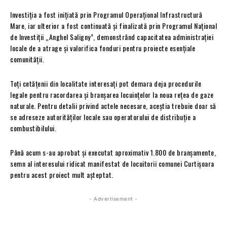
Investiția a fost inițiată prin Programul Operațional Infrastructură
Mare, iar ulterior a fost continuată și finalizată prin Programul Național
de Investiții „Anghel Saligny”, demonstrând capacitatea administrației
locale de a atrage și valorifica fonduri pentru proiecte esențiale
comunității.
Toți cetățenii din localitate interesați pot demara deja procedurile
legale pentru racordarea și branșarea locuințelor la noua rețea de gaze
naturale. Pentru detalii privind actele necesare, aceștia trebuie doar să
se adreseze autorităților locale sau operatorului de distribuție a
combustibilului.
Până acum s-au aprobat și executat aproximativ 1.800 de branșamente,
semn al interesului ridicat manifestat de locuitorii comunei Curtișoara
pentru acest proiect mult așteptat.
- Advertisement -