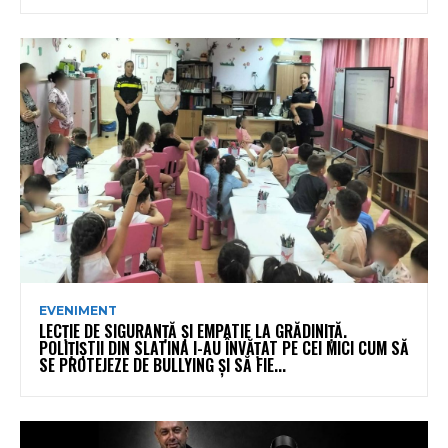
EVENIMENT
LECȚIE DE SIGURANȚĂ ȘI EMPATIE LA GRĂDINIȚĂ.
POLIȚIȘTII DIN SLATINA I-AU ÎNVĂȚAT PE CEI MICI CUM SĂ
SE PROTEJEZE DE BULLYING ȘI SĂ FIE...