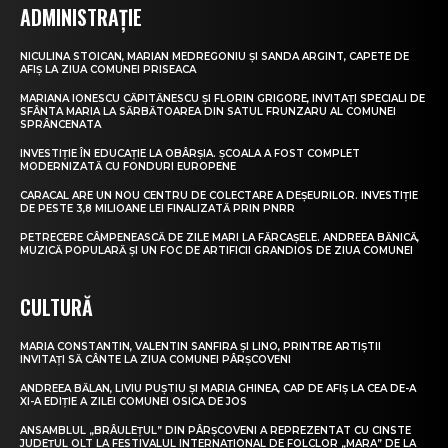
ADMINISTRAȚIE
NICULINA STOICAN, MARIAN MEDREGONIU ȘI SANDA ARGINT, CAPETE DE
AFIȘ LA ZIUA COMUNEI PRISEACA
MARIANA IONESCU CĂPITĂNESCU ȘI FLORIN GRIGORE, INVITAȚI SPECIALI DE
SFÂNTA MARIA LA SĂRBĂTOAREA DIN SATUL FRUNZARU AL COMUNEI
SPRÂNCENATA
INVESTIȚIE ÎN EDUCAȚIE LA OBÂRȘIA. ȘCOALA A FOST COMPLET
MODERNIZATĂ CU FONDURI EUROPENE
CARACAL ARE UN NOU CENTRU DE COLECTARE A DEȘEURILOR. INVESTIȚIE
DE PESTE 3,8 MILIOANE LEI FINALIZATĂ PRIN PNRR
PETRECERE CÂMPENEASCĂ DE ZILE MARI LA FĂRCAȘELE. ANDREEA BĂNICĂ,
MUZICĂ POPULARĂ ȘI UN FOC DE ARTIFICII GRANDIOS DE ZIUA COMUNEI
CULTURĂ
MARIA CONSTANTIN, VALENTIN SANFIRA ȘI LINO, PRINTRE ARTIȘTII
INVITAȚI SĂ CÂNTE LA ZIUA COMUNEI PÂRȘCOVENI
ANDREEA BĂLAN, LIVIU PUȘTIU ȘI MARIA GHINEA, CAP DE AFIȘ LA CEA DE-A
XI-A EDIȚIE A ZILEI COMUNEI OSICA DE JOS
ANSAMBLUL „BRÂULEȚUL” DIN PÂRȘCOVENI A REPREZENTAT CU CINSTE
JUDEȚUL OLT LA FESTIVALUL INTERNAȚIONAL DE FOLCLOR „MARA” DE LA