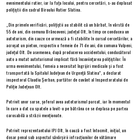
evenimentului rutier, iar la fața locului, pentru cercetări, s-au deplasat
polițiștii din cadrul Biroului Rutier Slatina.
„Din primele verificări, polițiștii au stabilit că un bărbat, în vârstă de
55 de ani, din comuna Brâncoveni, județul Olt, în timp ce conducea un
autoturism, din cauze ce urmează a fi stabilite în cursul cercetărilor, a
acroșat un pieton, respectiv o femeie de 71 de ani, din comuna Vulpeni,
județul Olt. De asemenea, după producerea accidentului, conducătorul
auto a mutat autoturismul implicat fără încuviințarea polițiștilor. În
urma evenimentului, femeia a necesitat îngrijiri medicale și a fost
transportată la Spitalul Județean de Urgență Slatina”, a declarat
inspectorul Claudiu Șerban, purtător de cuvânt al Inspectoratului de
Poliție Județean Olt.
Potrivit unor surse, șoferul avea autoturismul parcat, iar în momentul
în care a dat cu spatele a lovit-o pe bătrâna ce se deplasa pe partea
carosabilă a străzii menționate.
Potrivit reprezentantului IPJ Olt, în cauză a fost întocmit, inițial, un
dosar penal sub aspectul săvârșirii infracțiunilor de vătămare