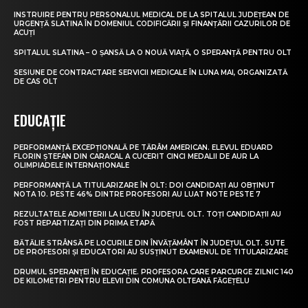
INSTRUIRE PENTRU PERSONALUL MEDICAL DE LA SPITALUL JUDEȚEAN DE
URGENȚĂ SLATINA ÎN DOMENIUL CODIFICĂRII ȘI FINANȚĂRII CAZURILOR DE
ACUȚI
SPITALUL SLATINA – O ȘANSĂ LA O NOUĂ VIAȚĂ, O SPERANȚĂ PENTRU OLT
SESIUNE DE CONTRACTARE SERVICII MEDICALE ÎN LUNA MAI, ORGANIZATĂ
DE CAS OLT
EDUCAȚIE
PERFORMANȚĂ EXCEPȚIONALĂ PE TĂRÂM AMERICAN. ELEVUL EDUARD
FLORIN ȘTEFAN DIN CARACAL A CUCERIT CINCI MEDALII DE AUR LA
OLIMPIADELE INTERNAȚIONALE
PERFORMANȚĂ LA TITULARIZARE ÎN OLT: DOI CANDIDAȚI AU OBȚINUT
NOTA 10. PESTE 46% DINTRE PROFESORI AU LUAT NOTE PESTE 7
REZULTATELE ADMITERII LA LICEU ÎN JUDEȚUL OLT. TOȚI CANDIDAȚII AU
FOST REPARTIZAȚI DIN PRIMA ETAPĂ
BĂTĂLIE STRÂNSĂ PE LOCURILE DIN ÎNVĂȚĂMÂNT ÎN JUDEȚUL OLT. SUTE
DE PROFESORI ȘI EDUCATORI AU SUSȚINUT EXAMENUL DE TITULARIZARE
DRUMUL SPERANȚEI ÎN EDUCAȚIE. PROFESORA CARE PARCURGE ZILNIC 140
DE KILOMETRI PENTRU ELEVII DIN COMUNA OLTEANĂ FĂGEȚELU