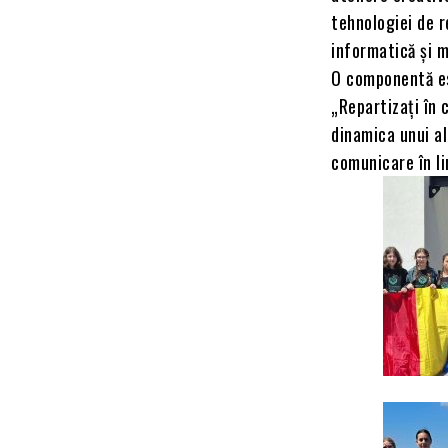
tehnologiei de r
informatică și m
O componentă ese
„Repartizați în c
dinamica unui al
comunicare în l