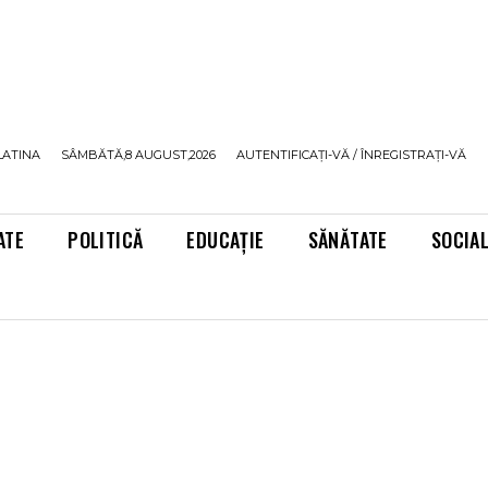
LATINA
SÂMBĂTĂ,8 AUGUST,2026
AUTENTIFICAȚI-VĂ / ÎNREGISTRAȚI-VĂ
ATE
POLITICĂ
EDUCAȚIE
SĂNĂTATE
SOCIA