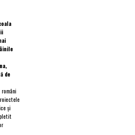
coala
ii
mai
âinile
ina,
ră de
i români
proiectele
ice și
pletit
or