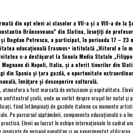
mată din opt elevi ai claselor a VII-a și a VIII-a de la Ș
nstantin Brâncoveanu” din Slatina, însoțiți de profesor
și Bogdan Petrescu, a participat, în perioada 17 – 23 
itatea educațională Erasmus+ intitulată „Viitorul e în m
ivitatea s-a desfășurat la Scuola Media Statale „Filippo
 Mugnano di Napoli, Italia, și a oferit tinerilor din Slat
egi din Spania și țara gazdă, o oportunitate extraordina
sonală, învățare și descoperire culturală.
i, atmosfera a fost marcată de entuziasm și ospitalitate. Elevi
n amfiteatrul școlii, unde au vorbit despre orașul lor natal și 
licați, fiind întâmpinați de gazdele italiene cu momente artist
nale. Pe parcursul săptămânii, componenta educațională s-a îm
practică. Elevii au lucrat în echipe internaționale în cadrul un
e inspirate de peisajul napolitan și au experimentat utilizarea