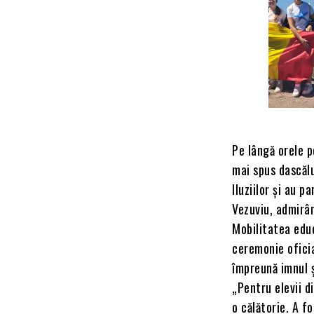
Pe lângă orele p
mai spus dascălu
Iluziilor și au 
Vezuviu, admirân
Mobilitatea edu
ceremonie oficia
împreună imnul ș
„Pentru elevii d
o călătorie. A f