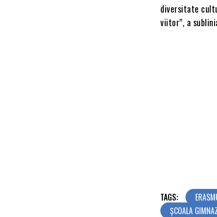
diversitate cult
viitor”, a subli
TAGS:
ERASMU
ȘCOALA GIMNAZ