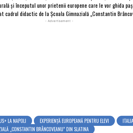
urală și începutul unor prietenii europene care le vor ghida pași
niat cadrul didactic de la Școala Gimnazială „Constantin Brânc
- Advertisement -
S+ LA NAPOLI
EXPERIENȚĂ EUROPEANĂ PENTRU ELEVI
ITALI
IALĂ „CONSTANTIN BRÂNCOVEANU” DIN SLATINA