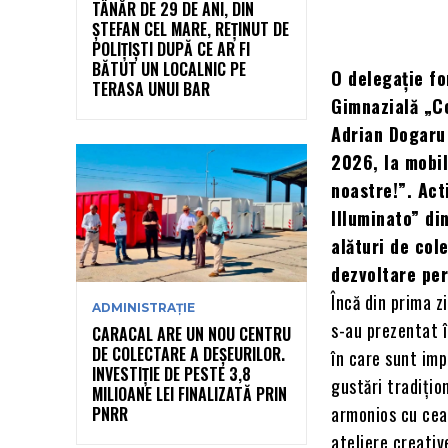
TÂNĂR DE 29 DE ANI, DIN
ȘTEFAN CEL MARE, REȚINUT DE
POLIȚIȘTI DUPĂ CE AR FI
BĂTUT UN LOCALNIC PE
O delegație for
TERASA UNUI BAR
Gimnazială „Co
Adrian Dogaru 
2026, la mobil
noastre!”. Act
Illuminato” din
alături de col
dezvoltare per
Încă din prima z
ADMINISTRAȚIE
s-au prezentat î
CARACAL ARE UN NOU CENTRU
DE COLECTARE A DEȘEURILOR.
în care sunt imp
INVESTIȚIE DE PESTE 3,8
gustări tradițio
MILIOANE LEI FINALIZATĂ PRIN
armonios cu cea 
PNRR
ateliere creativ