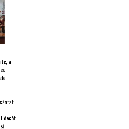
nte, a
zeul
ele
 cântat
lt decât
 și