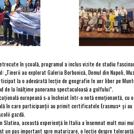
etrecute în școală, programul a inclus vizite de studiu fascina
l: „Tinerii au explorat Galeria Borbonică, Domul din Napoli, Mu
participat la o adevărată lecție de geografie în aer liber pe Munt
d de la înălțime panorama spectaculoasă a golfului”.
cațională europeană s-a încheiat într-o notă emoționantă, cu o
lă în care participanții au primit certificatele Erasmus+ și au
colii gazdă.
in Slatina, această experiență în Italia a însemnat mult mai mu
ost un pas important spre maturizare, o lecție despre toleranță