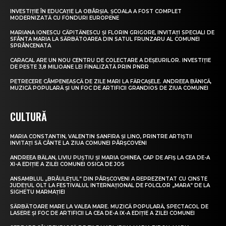
INVESTIȚIE ÎN EDUCAȚIE LA OBÂRȘIA. ȘCOALA A FOST COMPLET
MODERNIZATĂ CU FONDURI EUROPENE
MARIANA IONESCU CĂPITĂNESCU ȘI FLORIN GRIGORE, INVITAȚI SPECIALI DE
SFÂNTA MARIA LA SĂRBĂTOAREA DIN SATUL FRUNZARU AL COMUNEI
SPRÂNCENATA
CARACAL ARE UN NOU CENTRU DE COLECTARE A DEȘEURILOR. INVESTIȚIE
DE PESTE 3,8 MILIOANE LEI FINALIZATĂ PRIN PNRR
PETRECERE CÂMPENEASCĂ DE ZILE MARI LA FĂRCAȘELE. ANDREEA BĂNICĂ,
MUZICĂ POPULARĂ ȘI UN FOC DE ARTIFICII GRANDIOS DE ZIUA COMUNEI
CULTURĂ
MARIA CONSTANTIN, VALENTIN SANFIRA ȘI LINO, PRINTRE ARTIȘTII
INVITAȚI SĂ CÂNTE LA ZIUA COMUNEI PÂRȘCOVENI
ANDREEA BĂLAN, LIVIU PUȘTIU ȘI MARIA GHINEA, CAP DE AFIȘ LA CEA DE-A
XI-A EDIȚIE A ZILEI COMUNEI OSICA DE JOS
ANSAMBLUL „BRÂULEȚUL” DIN PÂRȘCOVENI A REPREZENTAT CU CINSTE
JUDEȚUL OLT LA FESTIVALUL INTERNAȚIONAL DE FOLCLOR „MARA” DE LA
SIGHETU MARMAȚIEI
SĂRBĂTOARE MARE LA VALEA MARE. MUZICĂ POPULARĂ, SPECTACOL DE
LASERE ȘI FOC DE ARTIFICII LA CEA DE-A IX-A EDIȚIE A ZILEI COMUNEI