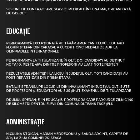
SPITALUL SLATINA – O ȘANSĂ LA O NOUĂ VIAȚĂ, O SPERANȚĂ PENTRU OLT
SESIUNE DE CONTRACTARE SERVICII MEDICALE ÎN LUNA MAI, ORGANIZATĂ
DE CAS OLT
EDUCAȚIE
PERFORMANȚĂ EXCEPȚIONALĂ PE TĂRÂM AMERICAN. ELEVUL EDUARD
FLORIN ȘTEFAN DIN CARACAL A CUCERIT CINCI MEDALII DE AUR LA
OLIMPIADELE INTERNAȚIONALE
PERFORMANȚĂ LA TITULARIZARE ÎN OLT: DOI CANDIDAȚI AU OBȚINUT
NOTA 10. PESTE 46% DINTRE PROFESORI AU LUAT NOTE PESTE 7
REZULTATELE ADMITERII LA LICEU ÎN JUDEȚUL OLT. TOȚI CANDIDAȚII AU
FOST REPARTIZAȚI DIN PRIMA ETAPĂ
BĂTĂLIE STRÂNSĂ PE LOCURILE DIN ÎNVĂȚĂMÂNT ÎN JUDEȚUL OLT. SUTE
DE PROFESORI ȘI EDUCATORI AU SUSȚINUT EXAMENUL DE TITULARIZARE
DRUMUL SPERANȚEI ÎN EDUCAȚIE. PROFESORA CARE PARCURGE ZILNIC 140
DE KILOMETRI PENTRU ELEVII DIN COMUNA OLTEANĂ FĂGEȚELU
ADMINISTRAȚIE
NICULINA STOICAN, MARIAN MEDREGONIU ȘI SANDA ARGINT, CAPETE DE
AFIȘ LA ZIUA COMUNEI PRISEACA