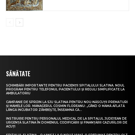
SĂNĂTATE
SCHIMBĂRI IMPORTANTE PENTRU PACIENȚII SPITALULUI SLATINA. NOUL
PROGRAM PENTRU TELEFONUL PACIENTULUI ȘI REGULI SIMPLIFICATE LA
AMBULATORIU
CAMPANIE DE SPRIJIN LA SJU SLATINA PENTRU NOU-NĂSCUȚII PREMATURI
ȘI MAMELE LOR. MANAGERUL COSMIN FLOREANU: „CÂND O MAMĂ AFLATĂ
LÂNGĂ INCUBATOR ZÂMBEȘTE, ÎNSEAMNĂ CĂ...
INSTRUIRE PENTRU PERSONALUL MEDICAL DE LA SPITALUL JUDEȚEAN DE
URGENȚĂ SLATINA ÎN DOMENIUL CODIFICĂRII ȘI FINANȚĂRII CAZURILOR DE
ACUȚI