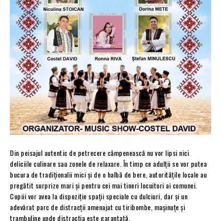
Din peisajul autentic de petrecere câmpenească nu vor lipsi nici
deliciile culinare sau zonele de relaxare. În timp ce adulții se vor putea
bucura de tradiționalii mici și de o halbă de bere, autoritățile locale au
pregătit surprize mari și pentru cei mai tineri locuitori ai comunei.
Copiii vor avea la dispoziție spații speciale cu dulciuri, dar și un
adevărat parc de distracții amenajat cu tiribombe, mașinuțe și
trambuline unde distracția este garantată.