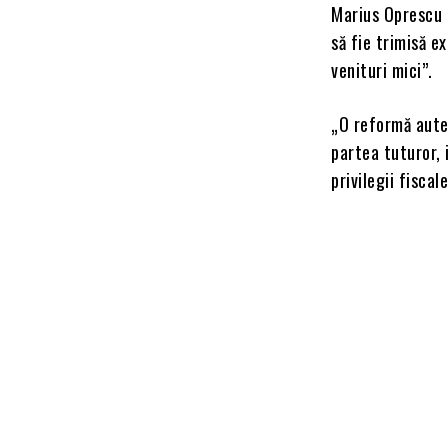
Marius Oprescu 
să fie trimisă ex
venituri mici”.
„O reformă auten
partea tuturor, 
privilegii fisca