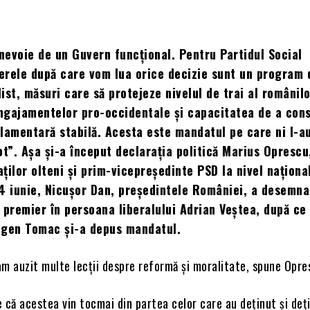
evoie de un Guvern funcțional. Pentru Partidul Social
erele după care vom lua orice decizie sunt un program 
ist, măsuri care să protejeze nivelul de trai al românilo
ngajamentelor pro-occidentale și capacitatea de a cons
lamentară stabilă. Acesta este mandatul pe care ni l-a
ot”. Așa și-a început declarația politică Marius Oprescu,
ților olteni și prim-vicepreședinte PSD la nivel naționa
4 iunie, Nicușor Dan, președintele României, a desemna
 premier în persoana liberalului Adrian Veștea, după ce
ugen Tomac și-a depus mandatul.
 am auzit multe lecții despre reformă și moralitate, spune Opre
 că acestea vin tocmai din partea celor care au deținut și deț