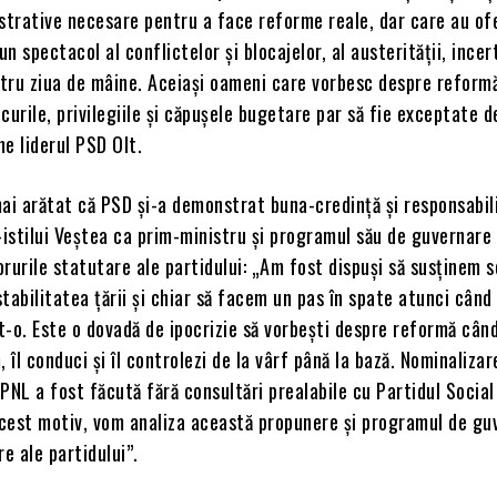
strative necesare pentru a face reforme reale, dar care au of
n spectacol al conflictelor și blocajelor, al austerității, incert
ntru ziua de mâine. Aceiași oameni care vorbesc despre reformă
curile, privilegiile și căpușele bugetare par să fie exceptate d
e liderul PSD Olt.
ai arătat că PSD și-a demonstrat buna-credință și responsabil
istilui Veștea ca prim-ministru și programul său de guvernare
forurile statutare ale partidului: „Am fost dispuși să susținem s
tabilitatea țării și chiar să facem un pas în spate atunci când
-o. Este o dovadă de ipocrizie să vorbești despre reformă când
, îl conduci și îl controlezi de la vârf până la bază. Nominalizar
PNL a fost făcută fără consultări prealabile cu Partidul Social
cest motiv, vom analiza această propunere și programul de gu
re ale partidului”.