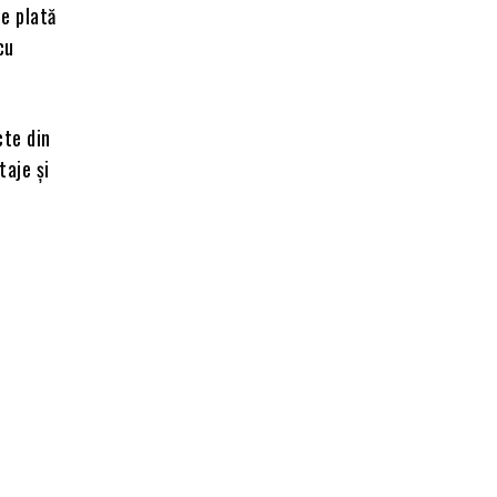
e plată
cu
cte din
taje și