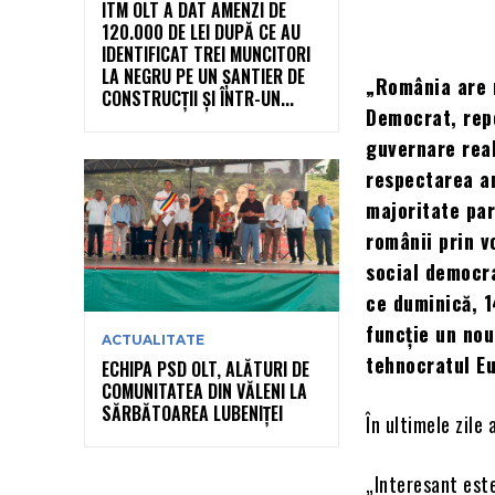
ITM OLT A DAT AMENZI DE
120.000 DE LEI DUPĂ CE AU
IDENTIFICAT TREI MUNCITORI
LA NEGRU PE UN ȘANTIER DE
„România are n
CONSTRUCȚII ȘI ÎNTR-UN...
Democrat, rep
guvernare real
respectarea a
majoritate par
românii prin v
social democra
ce duminică, 1
funcție un nou
ACTUALITATE
tehnocratul E
ECHIPA PSD OLT, ALĂTURI DE
COMUNITATEA DIN VĂLENI LA
SĂRBĂTOAREA LUBENIȚEI
În ultimele zile
„Interesant este