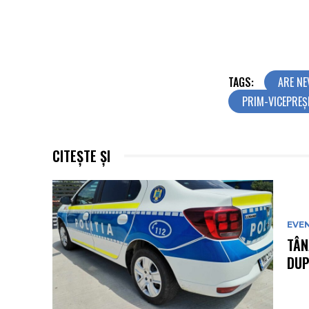
TAGS:
ARE NE
PRIM-VICEPREȘ
CITEȘTE ȘI
EVE
TÂN
DUP