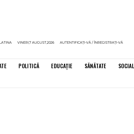
LATINA
VINERI,7 AUGUST,2026
AUTENTIFICAȚI-VĂ / ÎNREGISTRAȚI-VĂ
ATE
POLITICĂ
EDUCAȚIE
SĂNĂTATE
SOCIA