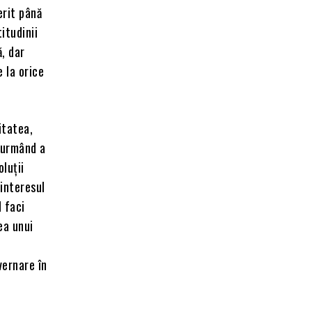
erit până
itudinii
, dar
e la orice
itatea,
 urmând a
oluții
 interesul
 faci
ea unui
vernare în