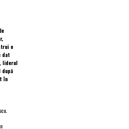
de
r,
trui o
u dat
 liderul
l după
t în
scu.
in