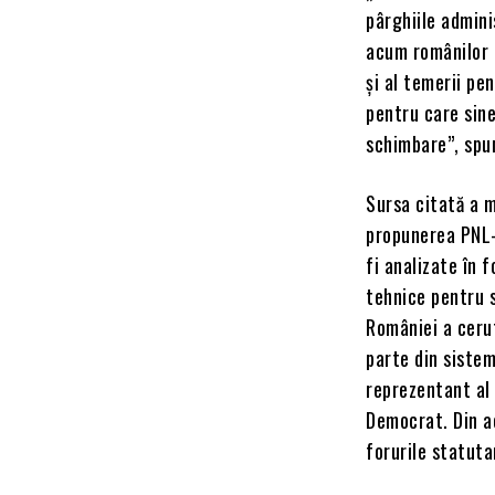
pârghiile admini
acum românilor u
și al temerii pe
pentru care sine
schimbare”, spun
Sursa citată a m
propunerea PNL-
fi analizate în 
tehnice pentru s
României a cerut
parte din sistem
reprezentant al 
Democrat. Din a
forurile statuta