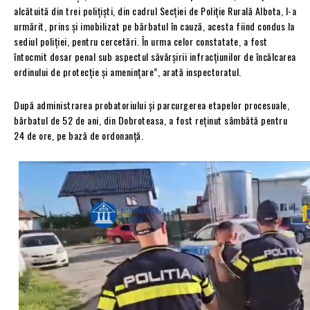
alcătuită din trei polițiști, din cadrul Secției de Poliție Rurală Albota, l-a
urmărit, prins și imobilizat pe bărbatul în cauză, acesta fiind condus la
sediul poliției, pentru cercetări. În urma celor constatate, a fost
întocmit dosar penal sub aspectul săvârșirii infracțiunilor de încălcarea
ordinului de protecție și amenințare”, arată inspectoratul.
După administrarea probatoriului și parcurgerea etapelor procesuale,
bărbatul de 52 de ani, din Dobroteasa, a fost reținut sâmbătă pentru
24 de ore, pe bază de ordonanță.