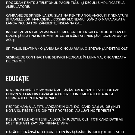
PROGRAM PENTRU TELEFONUL PACIENTULUI ȘI REGULI SIMPLIFICATE LA
AMBULATORIU
CAMPANIE DE SPRIJIN LA SJU SLATINA PENTRU NOU-NĂSCUȚII PREMATURI
ȘI MAMELE LOR. MANAGERUL COSMIN FLOREANU: „CÂND O MAMĂ AFLATĂ
LÂNGĂ INCUBATOR ZÂMBEȘTE, ÎNSEAMNĂ CĂ...
INSTRUIRE PENTRU PERSONALUL MEDICAL DE LA SPITALUL JUDEȚEAN DE
URGENȚĂ SLATINA ÎN DOMENIUL CODIFICĂRII ȘI FINANȚĂRII CAZURILOR DE
ACUȚI
SPITALUL SLATINA – O ȘANSĂ LA O NOUĂ VIAȚĂ, O SPERANȚĂ PENTRU OLT
SESIUNE DE CONTRACTARE SERVICII MEDICALE ÎN LUNA MAI, ORGANIZATĂ
DE CAS OLT
EDUCAȚIE
PERFORMANȚĂ EXCEPȚIONALĂ PE TĂRÂM AMERICAN. ELEVUL EDUARD
FLORIN ȘTEFAN DIN CARACAL A CUCERIT CINCI MEDALII DE AUR LA
OLIMPIADELE INTERNAȚIONALE
PERFORMANȚĂ LA TITULARIZARE ÎN OLT: DOI CANDIDAȚI AU OBȚINUT
NOTA 10. PESTE 46% DINTRE PROFESORI AU LUAT NOTE PESTE 7
REZULTATELE ADMITERII LA LICEU ÎN JUDEȚUL OLT. TOȚI CANDIDAȚII AU
FOST REPARTIZAȚI DIN PRIMA ETAPĂ
BĂTĂLIE STRÂNSĂ PE LOCURILE DIN ÎNVĂȚĂMÂNT ÎN JUDEȚUL OLT. SUTE