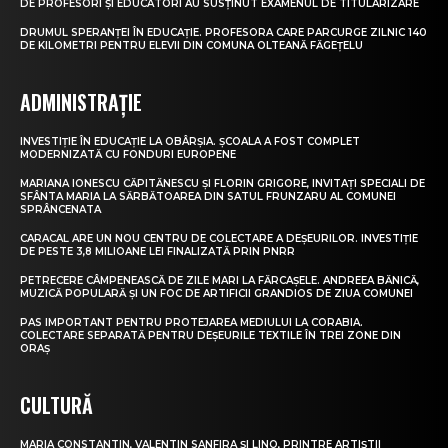
DE PROFESORI ȘI EDUCATORI AU SUSȚINUT EXAMENUL DE TITULARIZARE
DRUMUL SPERANȚEI ÎN EDUCAȚIE. PROFESORA CARE PARCURGE ZILNIC 140
DE KILOMETRI PENTRU ELEVII DIN COMUNA OLTEANĂ FĂGEȚELU
ADMINISTRAȚIE
INVESTIȚIE ÎN EDUCAȚIE LA OBÂRȘIA. ȘCOALA A FOST COMPLET
MODERNIZATĂ CU FONDURI EUROPENE
MARIANA IONESCU CĂPITĂNESCU ȘI FLORIN GRIGORE, INVITAȚI SPECIALI DE
SFÂNTA MARIA LA SĂRBĂTOAREA DIN SATUL FRUNZARU AL COMUNEI
SPRÂNCENATA
CARACAL ARE UN NOU CENTRU DE COLECTARE A DEȘEURILOR. INVESTIȚIE
DE PESTE 3,8 MILIOANE LEI FINALIZATĂ PRIN PNRR
PETRECERE CÂMPENEASCĂ DE ZILE MARI LA FĂRCAȘELE. ANDREEA BĂNICĂ,
MUZICĂ POPULARĂ ȘI UN FOC DE ARTIFICII GRANDIOS DE ZIUA COMUNEI
PAS IMPORTANT PENTRU PROTEJAREA MEDIULUI LA CORABIA.
COLECTARE SEPARATĂ PENTRU DEȘEURILE TEXTILE ÎN TREI ZONE DIN
ORAȘ
CULTURĂ
MARIA CONSTANTIN, VALENTIN SANFIRA ȘI LINO, PRINTRE ARTIȘTII