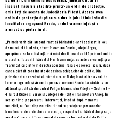
52 de ani, din comuna Dobroteasa, județul Olt, ar fi
încălcat măsurile stabilite printr-un ordin de protecție,
emis față de acesta de Judecătoria Pitești. Acesta avea
ordin de protecție după ce s-a dus la jobul fiului său din
localitatea argeșeană Bradu, unde l-a amenințat și a
aruncat cu pietre în el.
„Primele verificări au confirmat că bărbatul s-ar fi deplasat la locul
de muncă al fiului său, situat în comuna Bradu, județul Argeș,
apropiindu-se la o distanță mai mică decât cea stabilită prin ordinul de
protecție. Totodată, bărbatul l-ar fi amenințat cu acte de violență și ar
fi aruncat cu pietre în direcția acestuia, fără a-i provoca leziuni, după
care a părăsit zona înainte de sosirea echipajelor de poliție. Din
primele date a rezultat că bărbatul s-ar fi deplasat către o zonă de
terenuri agricole și virane de pe raza comunei Bradu. La căutări s-au
alăturat și polițiști din cadrul Poliției Municipiului Pitești – Secțiile 1 –
4, Biroul Rutier și Serviciul Județean de Poliție Transporturi Argeș. În
același timp, pe parcursul intervenției, imediat după momentul
sesizării, au fost dispuse măsuri pentru protejarea persoanelor
beneficiare ale ordinului de protecție, respectiv fiul bărbatului și soția
acestuia”, se arată în comunicatul remis de Inspectoratul de Poliție