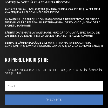
INVITAȚI SĂ CÂNTE LA ZIUA COMUNEI PÂRȘCOVENI
ANDREEA BĂLAN, LIVIU PUȘTIU ȘI MARIA GHINEA, CAP DE AFIȘ LA CEA DE-A
XI-A EDIȚIE A ZILEI COMUNEI OSICA DE JOS
ANSAMBLUL „BRÂULEȚUL” DIN PÂRȘCOVENI A REPREZENTAT CU CINSTE
JUDEȚUL OLT LA FESTIVALUL INTERNAȚIONAL DE FOLCLOR „MARA” DE LA
SIGHETU MARMAȚIEI
SĂRBĂTOARE MARE LA VALEA MARE. MUZICĂ POPULARĂ, SPECTACOL DE
LASERE ȘI FOC DE ARTIFICII LA CEA DE-A IX-A EDIȚIE A ZILEI COMUNEI
SERBARE CÂMPENEASCĂ DE ZILE MARI. IRINA MARIA BIROU, MARIA
CONSTANTIN ȘI LAVINIA BÎRSOGHE, CAP DE AFIȘ LA ZIUA COMUNEI BĂRĂȘTI
NU PIERDE NICIO ȘTIRE
FI LA CURENT CU TOATE ȘTIRILE DE PE GLOB ȘI VEZI CE SE ÎNTÂMPLĂ ÎN
ORAȘUL TĂU.
ÎNSCRIE-TE