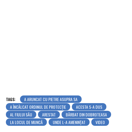
TAGS:
A ARUNCAT CU PIETRE ASUPRA SA
A ÎNCĂLCAT ORDINUL DE PROTECȚIE
ACESTA S-A DUS
AL FIULUI SĂU
ARESTAT
BĂRBAT DIN DOBROTEASA
LA LOCUL DE MUNCĂ
UNDE L-A AMENINȚAT
VIDEO