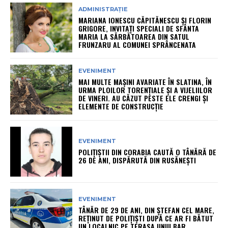
ADMINISTRAȚIE
MARIANA IONESCU CĂPITĂNESCU ȘI FLORIN
GRIGORE, INVITAȚI SPECIALI DE SFÂNTA
MARIA LA SĂRBĂTOAREA DIN SATUL
FRUNZARU AL COMUNEI SPRÂNCENATA
EVENIMENT
MAI MULTE MAȘINI AVARIATE ÎN SLATINA, ÎN
URMA PLOILOR TORENȚIALE ȘI A VIJELIILOR
DE VINERI. AU CĂZUT PESTE ELE CRENGI ȘI
ELEMENTE DE CONSTRUCȚIE
EVENIMENT
POLIȚIȘTII DIN CORABIA CAUTĂ O TÂNĂRĂ DE
26 DE ANI, DISPĂRUTĂ DIN RUSĂNEȘTI
EVENIMENT
TÂNĂR DE 29 DE ANI, DIN ȘTEFAN CEL MARE,
REȚINUT DE POLIȚIȘTI DUPĂ CE AR FI BĂTUT
UN LOCALNIC PE TERASA UNUI BAR