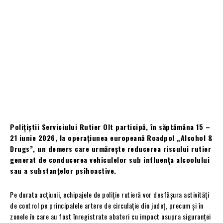
Polițiștii Serviciului Rutier Olt participă, în săptămâna 15 –
21 iunie 2026, la operațiunea europeană Roadpol „Alcohol &
Drugs”, un demers care urmărește reducerea riscului rutier
generat de conducerea vehiculelor sub influența alcoolului
sau a substanțelor psihoactive.
Pe durata acțiunii, echipajele de poliție rutieră vor desfășura activități
de control pe principalele artere de circulație din județ, precum și în
zonele în care au fost înregistrate abateri cu impact asupra siguranței