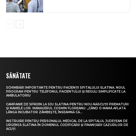
SĂNĂTATE
SCHIMBĂRI IMPORTANTE PENTRU PACIENȚII SPITALULUI SLATINA. NOUL
PROGRAM PENTRU TELEFONUL PACIENTULUI ȘI REGULI SIMPLIFICATE LA
AMBULATORIU
CAMPANIE DE SPRIJIN LA SJU SLATINA PENTRU NOU-NĂSCUȚII PREMATURI
ȘI MAMELE LOR. MANAGERUL COSMIN FLOREANU: „CÂND O MAMĂ AFLATĂ
LÂNGĂ INCUBATOR ZÂMBEȘTE, ÎNSEAMNĂ CĂ...
INSTRUIRE PENTRU PERSONALUL MEDICAL DE LA SPITALUL JUDEȚEAN DE
URGENȚĂ SLATINA ÎN DOMENIUL CODIFICĂRII ȘI FINANȚĂRII CAZURILOR DE
ACUȚI