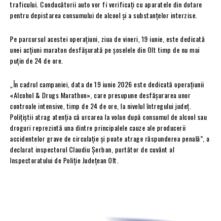
traficului. Conducătorii auto vor fi verificați cu aparatele din dotare
pentru depistarea consumului de alcool și a substanțelor interzise.
Pe parcursul acestei operațiuni, ziua de vineri, 19 iunie, este dedicată
unei acțiuni maraton desfășurată pe șoselele din Olt timp de nu mai
puțin de 24 de ore.
„În cadrul campaniei, data de 19 iunie 2026 este dedicată operațiunii
«Alcohol & Drugs Marathon», care presupune desfășurarea unor
controale intensive, timp de 24 de ore, la nivelul întregului județ.
Polițiștii atrag atenția că urcarea la volan după consumul de alcool sau
droguri reprezintă una dintre principalele cauze ale producerii
accidentelor grave de circulație și poate atrage răspunderea penală”, a
declarat inspectorul Claudiu Șerban, purtător de cuvânt al
Inspectoratului de Poliție Județean Olt.