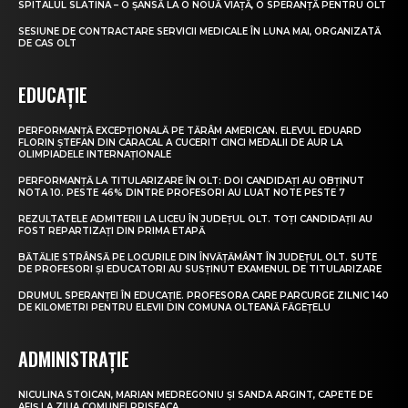
SPITALUL SLATINA – O ȘANSĂ LA O NOUĂ VIAȚĂ, O SPERANȚĂ PENTRU OLT
SESIUNE DE CONTRACTARE SERVICII MEDICALE ÎN LUNA MAI, ORGANIZATĂ
DE CAS OLT
EDUCAȚIE
PERFORMANȚĂ EXCEPȚIONALĂ PE TĂRÂM AMERICAN. ELEVUL EDUARD
FLORIN ȘTEFAN DIN CARACAL A CUCERIT CINCI MEDALII DE AUR LA
OLIMPIADELE INTERNAȚIONALE
PERFORMANȚĂ LA TITULARIZARE ÎN OLT: DOI CANDIDAȚI AU OBȚINUT
NOTA 10. PESTE 46% DINTRE PROFESORI AU LUAT NOTE PESTE 7
REZULTATELE ADMITERII LA LICEU ÎN JUDEȚUL OLT. TOȚI CANDIDAȚII AU
FOST REPARTIZAȚI DIN PRIMA ETAPĂ
BĂTĂLIE STRÂNSĂ PE LOCURILE DIN ÎNVĂȚĂMÂNT ÎN JUDEȚUL OLT. SUTE
DE PROFESORI ȘI EDUCATORI AU SUSȚINUT EXAMENUL DE TITULARIZARE
DRUMUL SPERANȚEI ÎN EDUCAȚIE. PROFESORA CARE PARCURGE ZILNIC 140
DE KILOMETRI PENTRU ELEVII DIN COMUNA OLTEANĂ FĂGEȚELU
ADMINISTRAȚIE
NICULINA STOICAN, MARIAN MEDREGONIU ȘI SANDA ARGINT, CAPETE DE
AFIȘ LA ZIUA COMUNEI PRISEACA