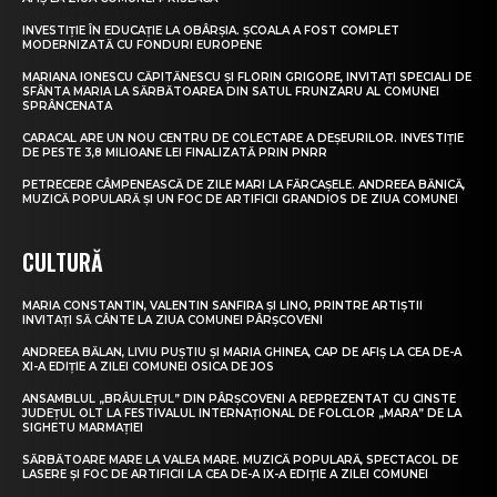
INVESTIȚIE ÎN EDUCAȚIE LA OBÂRȘIA. ȘCOALA A FOST COMPLET
MODERNIZATĂ CU FONDURI EUROPENE
MARIANA IONESCU CĂPITĂNESCU ȘI FLORIN GRIGORE, INVITAȚI SPECIALI DE
SFÂNTA MARIA LA SĂRBĂTOAREA DIN SATUL FRUNZARU AL COMUNEI
SPRÂNCENATA
CARACAL ARE UN NOU CENTRU DE COLECTARE A DEȘEURILOR. INVESTIȚIE
DE PESTE 3,8 MILIOANE LEI FINALIZATĂ PRIN PNRR
PETRECERE CÂMPENEASCĂ DE ZILE MARI LA FĂRCAȘELE. ANDREEA BĂNICĂ,
MUZICĂ POPULARĂ ȘI UN FOC DE ARTIFICII GRANDIOS DE ZIUA COMUNEI
CULTURĂ
MARIA CONSTANTIN, VALENTIN SANFIRA ȘI LINO, PRINTRE ARTIȘTII
INVITAȚI SĂ CÂNTE LA ZIUA COMUNEI PÂRȘCOVENI
ANDREEA BĂLAN, LIVIU PUȘTIU ȘI MARIA GHINEA, CAP DE AFIȘ LA CEA DE-A
XI-A EDIȚIE A ZILEI COMUNEI OSICA DE JOS
ANSAMBLUL „BRÂULEȚUL” DIN PÂRȘCOVENI A REPREZENTAT CU CINSTE
JUDEȚUL OLT LA FESTIVALUL INTERNAȚIONAL DE FOLCLOR „MARA” DE LA
SIGHETU MARMAȚIEI
SĂRBĂTOARE MARE LA VALEA MARE. MUZICĂ POPULARĂ, SPECTACOL DE
LASERE ȘI FOC DE ARTIFICII LA CEA DE-A IX-A EDIȚIE A ZILEI COMUNEI