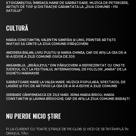
STOICĂNEȘTIUL ÎMBRACĂ HAINE DE SĂRBĂTOARE. MUZICĂ DE PETRECERE,
ARTIȘTI DE TOP ȘI DISTRACȚIE GARANTATĂ LA „ZIUA COMUNEI – FIII
SATULUI”
CULTURĂ
MARIA CONSTANTIN, VALENTIN SANFIRA ȘI LINO, PRINTRE ARTIȘTII
INVITAȚI SĂ CÂNTE LA ZIUA COMUNEI PÂRȘCOVENI
ANDREEA BĂLAN, LIVIU PUȘTIU ȘI MARIA GHINEA, CAP DE AFIȘ LA CEA DE-A
XI-A EDIȚIE A ZILEI COMUNEI OSICA DE JOS
ANSAMBLUL „BRÂULEȚUL” DIN PÂRȘCOVENI A REPREZENTAT CU CINSTE
JUDEȚUL OLT LA FESTIVALUL INTERNAȚIONAL DE FOLCLOR „MARA” DE LA
SIGHETU MARMAȚIEI
SĂRBĂTOARE MARE LA VALEA MARE. MUZICĂ POPULARĂ, SPECTACOL DE
LASERE ȘI FOC DE ARTIFICII LA CEA DE-A IX-A EDIȚIE A ZILEI COMUNEI
SERBARE CÂMPENEASCĂ DE ZILE MARI. IRINA MARIA BIROU, MARIA
CONSTANTIN ȘI LAVINIA BÎRSOGHE, CAP DE AFIȘ LA ZIUA COMUNEI BĂRĂȘTI
NU PIERDE NICIO ȘTIRE
FI LA CURENT CU TOATE ȘTIRILE DE PE GLOB ȘI VEZI CE SE ÎNTÂMPLĂ ÎN
ORAȘUL TĂU.