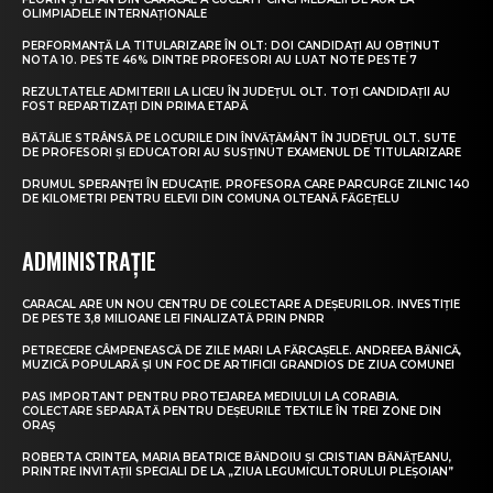
OLIMPIADELE INTERNAȚIONALE
PERFORMANȚĂ LA TITULARIZARE ÎN OLT: DOI CANDIDAȚI AU OBȚINUT
NOTA 10. PESTE 46% DINTRE PROFESORI AU LUAT NOTE PESTE 7
REZULTATELE ADMITERII LA LICEU ÎN JUDEȚUL OLT. TOȚI CANDIDAȚII AU
FOST REPARTIZAȚI DIN PRIMA ETAPĂ
BĂTĂLIE STRÂNSĂ PE LOCURILE DIN ÎNVĂȚĂMÂNT ÎN JUDEȚUL OLT. SUTE
DE PROFESORI ȘI EDUCATORI AU SUSȚINUT EXAMENUL DE TITULARIZARE
DRUMUL SPERANȚEI ÎN EDUCAȚIE. PROFESORA CARE PARCURGE ZILNIC 140
DE KILOMETRI PENTRU ELEVII DIN COMUNA OLTEANĂ FĂGEȚELU
ADMINISTRAȚIE
CARACAL ARE UN NOU CENTRU DE COLECTARE A DEȘEURILOR. INVESTIȚIE
DE PESTE 3,8 MILIOANE LEI FINALIZATĂ PRIN PNRR
PETRECERE CÂMPENEASCĂ DE ZILE MARI LA FĂRCAȘELE. ANDREEA BĂNICĂ,
MUZICĂ POPULARĂ ȘI UN FOC DE ARTIFICII GRANDIOS DE ZIUA COMUNEI
PAS IMPORTANT PENTRU PROTEJAREA MEDIULUI LA CORABIA.
COLECTARE SEPARATĂ PENTRU DEȘEURILE TEXTILE ÎN TREI ZONE DIN
ORAȘ
ROBERTA CRINTEA, MARIA BEATRICE BĂNDOIU ȘI CRISTIAN BĂNĂȚEANU,
PRINTRE INVITAȚII SPECIALI DE LA „ZIUA LEGUMICULTORULUI PLEȘOIAN”