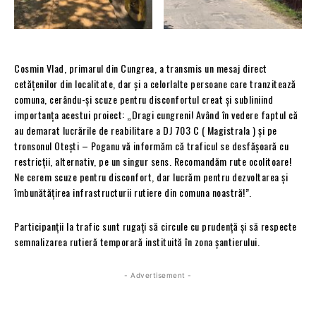
Cosmin Vlad, primarul din Cungrea, a transmis un mesaj direct
cetățenilor din localitate, dar și a celorlalte persoane care tranzitează
comuna, cerându-și scuze pentru disconfortul creat și subliniind
importanța acestui proiect: „Dragi cungreni! Având în vedere faptul că
au demarat lucrările de reabilitare a DJ 703 C ( Magistrala ) și pe
tronsonul Otești – Poganu vă informăm că traficul se desfășoară cu
restricții, alternativ, pe un singur sens. Recomandăm rute ocolitoare!
Ne cerem scuze pentru disconfort, dar lucrăm pentru dezvoltarea și
îmbunătățirea infrastructurii rutiere din comuna noastră!”.
Participanții la trafic sunt rugați să circule cu prudență și să respecte
semnalizarea rutieră temporară instituită în zona șantierului.
- Advertisement -