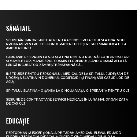
SĂNĂTATE
SCHIMBĂRI IMPORTANTE PENTRU PACIENȚII SPITALULUI SLATINA. NOUL
PROGRAM PENTRU TELEFONUL PACIENTULUI ȘI REGULI SIMPLIFICATE LA
AMBULATORIU
CAMPANIE DE SPRIJIN LA SJU SLATINA PENTRU NOU-NĂSCUȚII PREMATURI
ȘI MAMELE LOR. MANAGERUL COSMIN FLOREANU: „CÂND O MAMĂ AFLATĂ
LÂNGĂ INCUBATOR ZÂMBEȘTE, ÎNSEAMNĂ CĂ...
INSTRUIRE PENTRU PERSONALUL MEDICAL DE LA SPITALUL JUDEȚEAN DE
URGENȚĂ SLATINA ÎN DOMENIUL CODIFICĂRII ȘI FINANȚĂRII CAZURILOR DE
ACUȚI
SPITALUL SLATINA – O ȘANSĂ LA O NOUĂ VIAȚĂ, O SPERANȚĂ PENTRU OLT
SESIUNE DE CONTRACTARE SERVICII MEDICALE ÎN LUNA MAI, ORGANIZATĂ
DE CAS OLT
EDUCAȚIE
PERFORMANȚĂ EXCEPȚIONALĂ PE TĂRÂM AMERICAN. ELEVUL EDUARD
FLORIN ȘTEFAN DIN CARACAL A CUCERIT CINCI MEDALII DE AUR LA