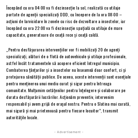
Începând cu ora 04:00 va fi dezinsecție la sol, realizată cu utilaje
purtate de agenții specializați DDD, cu începere de la ora 08:00 –
acțiuni de larvicidare în zonele cu risc de dezvoltare a insectelor, iar
începând cu ora 22:00 va fi dezinsecție spațială cu utilaje de mare
capacitate, generatoare de ceață rece și ceață caldă.
„Pentru desfășurarea intervențiilor vor fi mobilizați 20 de agenți
specializați, alături de o flotă de autovehicule și utilaje profesionale,
astfel încât tratamentele să acopere eficient întregul municipiu.
Combaterea țânțarilor și a insectelor nu înseamnă doar confort, ci și
protejarea sănătății publice. De aceea, aceste intervenții sunt esențiale
pentru menținerea unui mediu curat și sigur pentru întreaga
comunitate. Mulțumim cetățenilor pentru înțelegere și colaborare pe
durata desfășurării lucrărilor. Acționăm preventiv, intervenim
responsabil și avem grijă de orașul nostru. Pentru o Slatina mai curată,
mai sigură și mai prietenoasă pentru fiecare locuitor”, transmit
autoritățile locale.
- Advertisement -