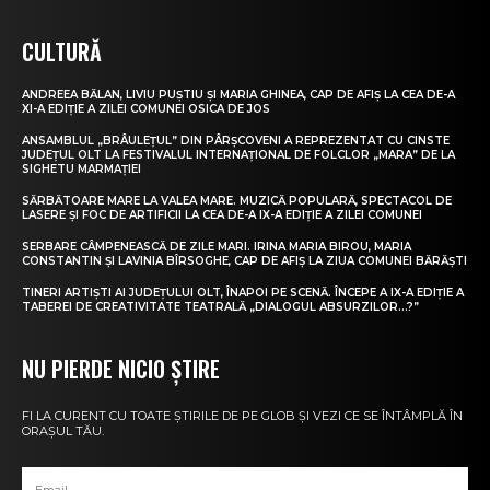
CULTURĂ
ANDREEA BĂLAN, LIVIU PUȘTIU ȘI MARIA GHINEA, CAP DE AFIȘ LA CEA DE-A
XI-A EDIȚIE A ZILEI COMUNEI OSICA DE JOS
ANSAMBLUL „BRÂULEȚUL” DIN PÂRȘCOVENI A REPREZENTAT CU CINSTE
JUDEȚUL OLT LA FESTIVALUL INTERNAȚIONAL DE FOLCLOR „MARA” DE LA
SIGHETU MARMAȚIEI
SĂRBĂTOARE MARE LA VALEA MARE. MUZICĂ POPULARĂ, SPECTACOL DE
LASERE ȘI FOC DE ARTIFICII LA CEA DE-A IX-A EDIȚIE A ZILEI COMUNEI
SERBARE CÂMPENEASCĂ DE ZILE MARI. IRINA MARIA BIROU, MARIA
CONSTANTIN ȘI LAVINIA BÎRSOGHE, CAP DE AFIȘ LA ZIUA COMUNEI BĂRĂȘTI
TINERI ARTIȘTI AI JUDEȚULUI OLT, ÎNAPOI PE SCENĂ. ÎNCEPE A IX-A EDIȚIE A
TABEREI DE CREATIVITATE TEATRALĂ „DIALOGUL ABSURZILOR…?”
NU PIERDE NICIO ȘTIRE
FI LA CURENT CU TOATE ȘTIRILE DE PE GLOB ȘI VEZI CE SE ÎNTÂMPLĂ ÎN
ORAȘUL TĂU.