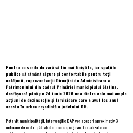
Pentru ca serile de vară să fie mai liniștite, iar spațiile
publice să rămână sigure și confortabile pentru toți
cetățenii, reprezentanții Direcției de Administrare a
Patrimoniului din cadrul Primăriei municipiului Slatina,
desfășoară până pe 24 iunie 2026 una dintre cele mai ample
acțiuni de dezinsecție și larvicidare care a avut loc anul
acesta în urbea reședință a județului Olt.
Potrivit municipalității, intervențiile DAP vor acoperi aproximativ 3
milioane de metri pătrați din municipiu și vor fi realizate cu