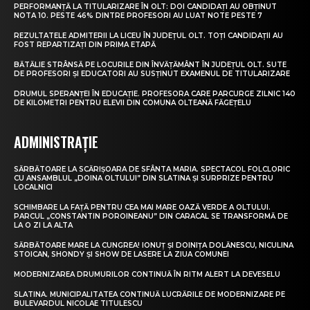
PERFORMANȚĂ LA TITULARIZARE ÎN OLT: DOI CANDIDAȚI AU OBȚINUT
NOTA 10. PESTE 46% DINTRE PROFESORI AU LUAT NOTE PESTE 7
REZULTATELE ADMITERII LA LICEU ÎN JUDEȚUL OLT. TOȚI CANDIDAȚII AU
FOST REPARTIZAȚI DIN PRIMA ETAPĂ
BĂTĂLIE STRÂNSĂ PE LOCURILE DIN ÎNVĂȚĂMÂNT ÎN JUDEȚUL OLT. SUTE
DE PROFESORI ȘI EDUCATORI AU SUSȚINUT EXAMENUL DE TITULARIZARE
DRUMUL SPERANȚEI ÎN EDUCAȚIE. PROFESORA CARE PARCURGE ZILNIC 140
DE KILOMETRI PENTRU ELEVII DIN COMUNA OLTEANĂ FĂGEȚELU
ADMINISTRAȚIE
SĂRBĂTOARE LA SCĂRIȘOARA DE SFÂNTA MARIA. SPECTACOL FOLCLORIC
CU ANSAMBLUL „DOINA OLTULUI” DIN SLATINA ȘI SURPRIZE PENTRU
LOCALNICI
SCHIMBARE LA FAȚĂ PENTRU CEA MAI MARE OAZĂ VERDE A OLTULUI.
PARCUL „CONSTANTIN POROINEANU” DIN CARACAL SE TRANSFORMĂ DE
LA O ZI LA ALTA
SĂRBĂTOARE MARE LA CUNGREA! IONUȚ ȘI DOINIȚA DOLĂNESCU, NICULINA
STOICAN, SHONDY ȘI SHOW DE LASERE LA ZIUA COMUNEI
MODERNIZAREA DRUMURILOR CONTINUĂ ÎN RITM ALERT LA DEVESELU
SLATINA. MUNICIPALITATEA CONTINUĂ LUCRĂRILE DE MODERNIZARE PE
BULEVARDUL NICOLAE TITULESCU