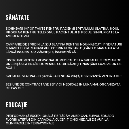
SĂNĂTATE
SCHIMBĂRI IMPORTANTE PENTRU PACIENȚII SPITALULUI SLATINA. NOUL
PROGRAM PENTRU TELEFONUL PACIENTULUI ȘI REGULI SIMPLIFICATE LA
AMBULATORIU
CAMPANIE DE SPRIJIN LA SJU SLATINA PENTRU NOU-NĂSCUȚII PREMATURI
ȘI MAMELE LOR. MANAGERUL COSMIN FLOREANU: „CÂND O MAMĂ AFLATĂ
LÂNGĂ INCUBATOR ZÂMBEȘTE, ÎNSEAMNĂ CĂ...
INSTRUIRE PENTRU PERSONALUL MEDICAL DE LA SPITALUL JUDEȚEAN DE
URGENȚĂ SLATINA ÎN DOMENIUL CODIFICĂRII ȘI FINANȚĂRII CAZURILOR DE
ACUȚI
SPITALUL SLATINA – O ȘANSĂ LA O NOUĂ VIAȚĂ, O SPERANȚĂ PENTRU OLT
SESIUNE DE CONTRACTARE SERVICII MEDICALE ÎN LUNA MAI, ORGANIZATĂ
DE CAS OLT
EDUCAȚIE
PERFORMANȚĂ EXCEPȚIONALĂ PE TĂRÂM AMERICAN. ELEVUL EDUARD
FLORIN ȘTEFAN DIN CARACAL A CUCERIT CINCI MEDALII DE AUR LA
OLIMPIADELE INTERNAȚIONALE