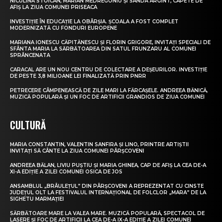
NICULINA STOICAN, MARIAN MEDREGONIU ȘI SANDA ARGINT, CAPETE DE
AFIȘ LA ZIUA COMUNEI PRISEACA
INVESTIȚIE ÎN EDUCAȚIE LA OBÂRȘIA. ȘCOALA A FOST COMPLET
MODERNIZATĂ CU FONDURI EUROPENE
MARIANA IONESCU CĂPITĂNESCU ȘI FLORIN GRIGORE, INVITAȚI SPECIALI DE
SFÂNTA MARIA LA SĂRBĂTOAREA DIN SATUL FRUNZARU AL COMUNEI
SPRÂNCENATA
CARACAL ARE UN NOU CENTRU DE COLECTARE A DEȘEURILOR. INVESTIȚIE
DE PESTE 3,8 MILIOANE LEI FINALIZATĂ PRIN PNRR
PETRECERE CÂMPENEASCĂ DE ZILE MARI LA FĂRCAȘELE. ANDREEA BĂNICĂ,
MUZICĂ POPULARĂ ȘI UN FOC DE ARTIFICII GRANDIOS DE ZIUA COMUNEI
CULTURĂ
MARIA CONSTANTIN, VALENTIN SANFIRA ȘI LINO, PRINTRE ARTIȘTII
INVITAȚI SĂ CÂNTE LA ZIUA COMUNEI PÂRȘCOVENI
ANDREEA BĂLAN, LIVIU PUȘTIU ȘI MARIA GHINEA, CAP DE AFIȘ LA CEA DE-A
XI-A EDIȚIE A ZILEI COMUNEI OSICA DE JOS
ANSAMBLUL „BRÂULEȚUL” DIN PÂRȘCOVENI A REPREZENTAT CU CINSTE
JUDEȚUL OLT LA FESTIVALUL INTERNAȚIONAL DE FOLCLOR „MARA” DE LA
SIGHETU MARMAȚIEI
SĂRBĂTOARE MARE LA VALEA MARE. MUZICĂ POPULARĂ, SPECTACOL DE
LASERE ȘI FOC DE ARTIFICII LA CEA DE-A IX-A EDIȚIE A ZILEI COMUNEI