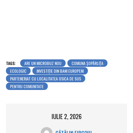
TAGS:
ARE UN MICROBUZ NOU
COMUNA ȘOPÂRLIȚA
ECOLOGIC
INVESTIȚIE DIN BANI EUROPENI
PARTENERIAT CU LOCALITATEA OSICA DE SUS
PENTRU COMUNITATE
IULIE 2, 2026
CĂTĂLIN FIRCOIU