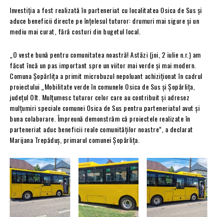
Investiția a fost realizată în parteneriat cu localitatea Osica de Sus și
aduce beneficii directe pe înțelesul tuturor: drumuri mai sigure și un
mediu mai curat, fără costuri din bugetul local.
„O veste bună pentru comunitatea noastră! Astăzi (joi, 2 iulie n.r.) am
făcut încă un pas important spre un viitor mai verde și mai modern.
Comuna Șopârlița a primit microbuzul nepoluant achiziționat în cadrul
proiectului „Mobilitate verde în comunele Osica de Sus și Șopârlița,
județul Olt. Mulțumesc tuturor celor care au contribuit și adresez
mulțumiri speciale comunei Osica de Sus pentru parteneriatul avut și
buna colaborare. Împreună demonstrăm că proiectele realizate în
parteneriat aduc beneficii reale comunităților noastre”, a declarat
Marijana Trepăduș, primarul comunei Șopârlița.