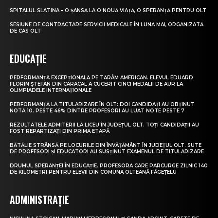
SPITALUL SLATINA – O ȘANSĂ LA O NOUĂ VIAȚĂ, O SPERANȚĂ PENTRU OLT
SESIUNE DE CONTRACTARE SERVICII MEDICALE ÎN LUNA MAI, ORGANIZATĂ
DE CAS OLT
EDUCAȚIE
PERFORMANȚĂ EXCEPȚIONALĂ PE TĂRÂM AMERICAN. ELEVUL EDUARD
FLORIN ȘTEFAN DIN CARACAL A CUCERIT CINCI MEDALII DE AUR LA
OLIMPIADELE INTERNAȚIONALE
PERFORMANȚĂ LA TITULARIZARE ÎN OLT: DOI CANDIDAȚI AU OBȚINUT
NOTA 10. PESTE 46% DINTRE PROFESORI AU LUAT NOTE PESTE 7
REZULTATELE ADMITERII LA LICEU ÎN JUDEȚUL OLT. TOȚI CANDIDAȚII AU
FOST REPARTIZAȚI DIN PRIMA ETAPĂ
BĂTĂLIE STRÂNSĂ PE LOCURILE DIN ÎNVĂȚĂMÂNT ÎN JUDEȚUL OLT. SUTE
DE PROFESORI ȘI EDUCATORI AU SUSȚINUT EXAMENUL DE TITULARIZARE
DRUMUL SPERANȚEI ÎN EDUCAȚIE. PROFESORA CARE PARCURGE ZILNIC 140
DE KILOMETRI PENTRU ELEVII DIN COMUNA OLTEANĂ FĂGEȚELU
ADMINISTRAȚIE