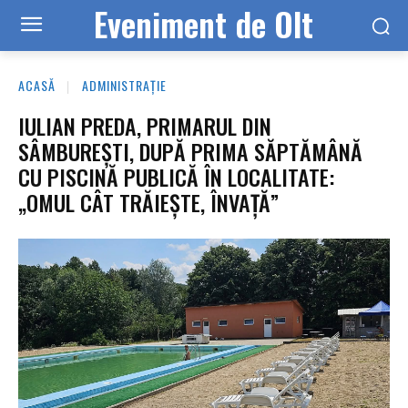
Eveniment de Olt
ACASĂ
ADMINISTRAȚIE
IULIAN PREDA, PRIMARUL DIN
SÂMBUREȘTI, DUPĂ PRIMA SĂPTĂMÂNĂ
CU PISCINĂ PUBLICĂ ÎN LOCALITATE:
„OMUL CÂT TRĂIEȘTE, ÎNVAȚĂ”