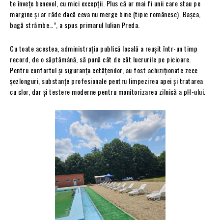
te învețe benevol, cu mici excepții. Plus că ar mai fi unii care stau pe
margine și ar râde dacă ceva nu merge bine (tipic românesc). Bașca,
bagă strâmbe…”, a spus primarul Iulian Preda.
Cu toate acestea, administrația publică locală a reușit într-un timp
record, de o săptămână, să pună cât de cât lucrurile pe picioare.
Pentru confortul și siguranța cetățenilor, au fost achiziționate zece
șezlonguri, substanțe profesionale pentru limpezirea apei și tratarea
cu clor, dar și testere moderne pentru monitorizarea zilnică a pH-ului.