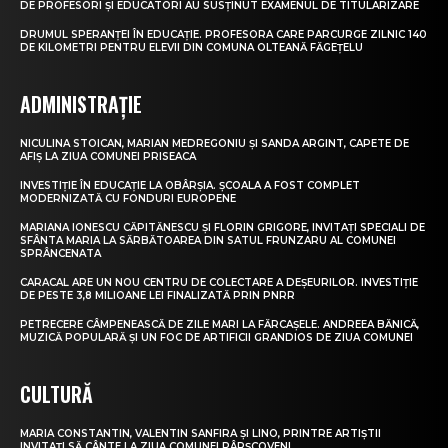
DE PROFESORI ȘI EDUCATORI AU SUSȚINUT EXAMENUL DE TITULARIZARE
DRUMUL SPERANȚEI ÎN EDUCAȚIE. PROFESORA CARE PARCURGE ZILNIC 140
DE KILOMETRI PENTRU ELEVII DIN COMUNA OLTEANĂ FĂGEȚELU
ADMINISTRAȚIE
NICULINA STOICAN, MARIAN MEDREGONIU ȘI SANDA ARGINT, CAPETE DE
AFIȘ LA ZIUA COMUNEI PRISEACA
INVESTIȚIE ÎN EDUCAȚIE LA OBÂRȘIA. ȘCOALA A FOST COMPLET
MODERNIZATĂ CU FONDURI EUROPENE
MARIANA IONESCU CĂPITĂNESCU ȘI FLORIN GRIGORE, INVITAȚI SPECIALI DE
SFÂNTA MARIA LA SĂRBĂTOAREA DIN SATUL FRUNZARU AL COMUNEI
SPRÂNCENATA
CARACAL ARE UN NOU CENTRU DE COLECTARE A DEȘEURILOR. INVESTIȚIE
DE PESTE 3,8 MILIOANE LEI FINALIZATĂ PRIN PNRR
PETRECERE CÂMPENEASCĂ DE ZILE MARI LA FĂRCAȘELE. ANDREEA BĂNICĂ,
MUZICĂ POPULARĂ ȘI UN FOC DE ARTIFICII GRANDIOS DE ZIUA COMUNEI
CULTURĂ
MARIA CONSTANTIN, VALENTIN SANFIRA ȘI LINO, PRINTRE ARTIȘTII
INVITAȚI SĂ CÂNTE LA ZIUA COMUNEI PÂRȘCOVENI