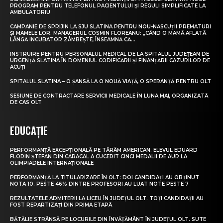
PROGRAM PENTRU TELEFONUL PACIENTULUI ȘI REGULI SIMPLIFICATE LA
AMBULATORIU
CAMPANIE DE SPRIJIN LA SJU SLATINA PENTRU NOU-NĂSCUȚII PREMATURI
ȘI MAMELE LOR. MANAGERUL COSMIN FLOREANU: „CÂND O MAMĂ AFLATĂ
LÂNGĂ INCUBATOR ZÂMBEȘTE, ÎNSEAMNĂ CĂ...
INSTRUIRE PENTRU PERSONALUL MEDICAL DE LA SPITALUL JUDEȚEAN DE
URGENȚĂ SLATINA ÎN DOMENIUL CODIFICĂRII ȘI FINANȚĂRII CAZURILOR DE
ACUȚI
SPITALUL SLATINA – O ȘANSĂ LA O NOUĂ VIAȚĂ, O SPERANȚĂ PENTRU OLT
SESIUNE DE CONTRACTARE SERVICII MEDICALE ÎN LUNA MAI, ORGANIZATĂ
DE CAS OLT
EDUCAȚIE
PERFORMANȚĂ EXCEPȚIONALĂ PE TĂRÂM AMERICAN. ELEVUL EDUARD
FLORIN ȘTEFAN DIN CARACAL A CUCERIT CINCI MEDALII DE AUR LA
OLIMPIADELE INTERNAȚIONALE
PERFORMANȚĂ LA TITULARIZARE ÎN OLT: DOI CANDIDAȚI AU OBȚINUT
NOTA 10. PESTE 46% DINTRE PROFESORI AU LUAT NOTE PESTE 7
REZULTATELE ADMITERII LA LICEU ÎN JUDEȚUL OLT. TOȚI CANDIDAȚII AU
FOST REPARTIZAȚI DIN PRIMA ETAPĂ
BĂTĂLIE STRÂNSĂ PE LOCURILE DIN ÎNVĂȚĂMÂNT ÎN JUDEȚUL OLT. SUTE