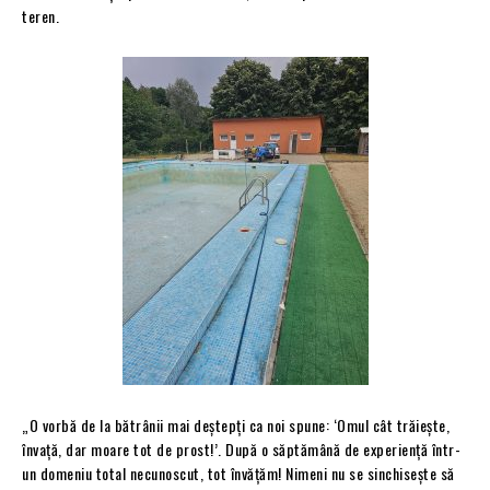
teren.
„O vorbă de la bătrânii mai deștepți ca noi spune: ‘Omul cât trăiește,
învață, dar moare tot de prost!’. După o săptămână de experiență într-
un domeniu total necunoscut, tot învățăm! Nimeni nu se sinchisește să