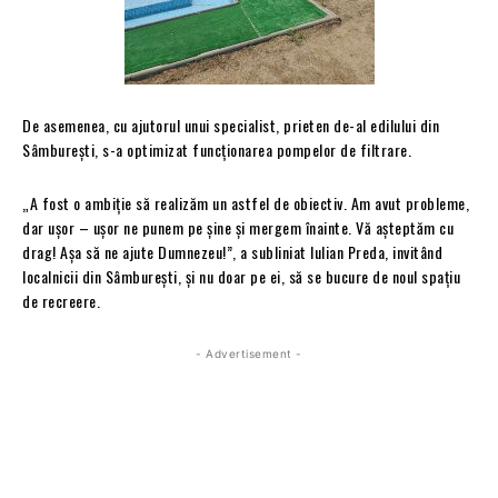
De asemenea, cu ajutorul unui specialist, prieten de-al edilului din
Sâmburești, s-a optimizat funcționarea pompelor de filtrare.
„A fost o ambiție să realizăm un astfel de obiectiv. Am avut probleme,
dar ușor – ușor ne punem pe șine și mergem înainte. Vă așteptăm cu
drag! Așa să ne ajute Dumnezeu!”, a subliniat Iulian Preda, invitând
localnicii din Sâmburești, și nu doar pe ei, să se bucure de noul spațiu
de recreere.
- Advertisement -