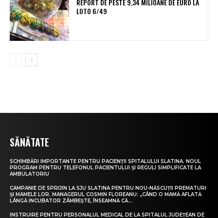
REPORT DE PESTE 9,34 MILIOANE DE EURO LA
LOTO 6/49
SĂNĂTATE
SCHIMBĂRI IMPORTANTE PENTRU PACIENȚII SPITALULUI SLATINA. NOUL
PROGRAM PENTRU TELEFONUL PACIENTULUI ȘI REGULI SIMPLIFICATE LA
AMBULATORIU
CAMPANIE DE SPRIJIN LA SJU SLATINA PENTRU NOU-NĂSCUȚII PREMATURI
ȘI MAMELE LOR. MANAGERUL COSMIN FLOREANU: „CÂND O MAMĂ AFLATĂ
LÂNGĂ INCUBATOR ZÂMBEȘTE, ÎNSEAMNĂ CĂ...
INSTRUIRE PENTRU PERSONALUL MEDICAL DE LA SPITALUL JUDEȚEAN DE