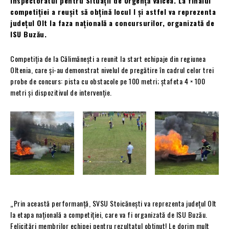
Inspectoratul pentru Situații de Urgență Vâlcea. La finalul
competiției a reușit să obțină locul I și astfel va reprezenta
județul Olt la faza națională a concursurilor, organizată de
ISU Buzău.
Competiția de la Călimănești a reunit la start echipaje din regiunea
Oltenia, care și-au demonstrat nivelul de pregătire în cadrul celor trei
probe de concurs: pista cu obstacole pe 100 metri; ștafeta 4 × 100
metri și dispozitivul de intervenție.
„Prin această performanță, SVSU Stoicănești va reprezenta județul Olt
la etapa națională a competiției, care va fi organizată de ISU Buzău.
Felicitări membrilor echipei pentru rezultatul obținut! Le dorim mult