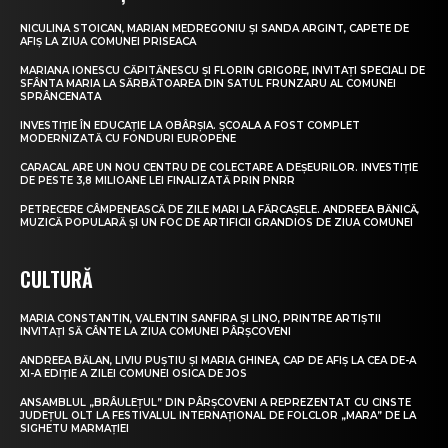
NICULINA STOICAN, MARIAN MEDREGONIU ȘI SANDA ARGINT, CAPETE DE
AFIȘ LA ZIUA COMUNEI PRISEACA
MARIANA IONESCU CĂPITĂNESCU ȘI FLORIN GRIGORE, INVITAȚI SPECIALI DE
SFÂNTA MARIA LA SĂRBĂTOAREA DIN SATUL FRUNZARU AL COMUNEI
SPRÂNCENATA
INVESTIȚIE ÎN EDUCAȚIE LA OBÂRȘIA. ȘCOALA A FOST COMPLET
MODERNIZATĂ CU FONDURI EUROPENE
CARACAL ARE UN NOU CENTRU DE COLECTARE A DEȘEURILOR. INVESTIȚIE
DE PESTE 3,8 MILIOANE LEI FINALIZATĂ PRIN PNRR
PETRECERE CÂMPENEASCĂ DE ZILE MARI LA FĂRCAȘELE. ANDREEA BĂNICĂ,
MUZICĂ POPULARĂ ȘI UN FOC DE ARTIFICII GRANDIOS DE ZIUA COMUNEI
CULTURĂ
MARIA CONSTANTIN, VALENTIN SANFIRA ȘI LINO, PRINTRE ARTIȘTII
INVITAȚI SĂ CÂNTE LA ZIUA COMUNEI PÂRȘCOVENI
ANDREEA BĂLAN, LIVIU PUȘTIU ȘI MARIA GHINEA, CAP DE AFIȘ LA CEA DE-A
XI-A EDIȚIE A ZILEI COMUNEI OSICA DE JOS
ANSAMBLUL „BRÂULEȚUL” DIN PÂRȘCOVENI A REPREZENTAT CU CINSTE
JUDEȚUL OLT LA FESTIVALUL INTERNAȚIONAL DE FOLCLOR „MARA” DE LA
SIGHETU MARMAȚIEI