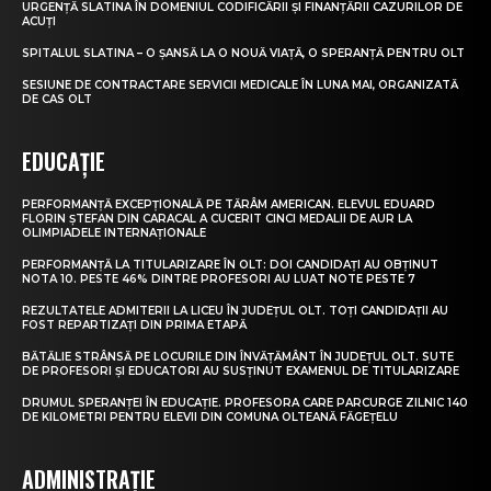
URGENȚĂ SLATINA ÎN DOMENIUL CODIFICĂRII ȘI FINANȚĂRII CAZURILOR DE
ACUȚI
SPITALUL SLATINA – O ȘANSĂ LA O NOUĂ VIAȚĂ, O SPERANȚĂ PENTRU OLT
SESIUNE DE CONTRACTARE SERVICII MEDICALE ÎN LUNA MAI, ORGANIZATĂ
DE CAS OLT
EDUCAȚIE
PERFORMANȚĂ EXCEPȚIONALĂ PE TĂRÂM AMERICAN. ELEVUL EDUARD
FLORIN ȘTEFAN DIN CARACAL A CUCERIT CINCI MEDALII DE AUR LA
OLIMPIADELE INTERNAȚIONALE
PERFORMANȚĂ LA TITULARIZARE ÎN OLT: DOI CANDIDAȚI AU OBȚINUT
NOTA 10. PESTE 46% DINTRE PROFESORI AU LUAT NOTE PESTE 7
REZULTATELE ADMITERII LA LICEU ÎN JUDEȚUL OLT. TOȚI CANDIDAȚII AU
FOST REPARTIZAȚI DIN PRIMA ETAPĂ
BĂTĂLIE STRÂNSĂ PE LOCURILE DIN ÎNVĂȚĂMÂNT ÎN JUDEȚUL OLT. SUTE
DE PROFESORI ȘI EDUCATORI AU SUSȚINUT EXAMENUL DE TITULARIZARE
DRUMUL SPERANȚEI ÎN EDUCAȚIE. PROFESORA CARE PARCURGE ZILNIC 140
DE KILOMETRI PENTRU ELEVII DIN COMUNA OLTEANĂ FĂGEȚELU
ADMINISTRAȚIE