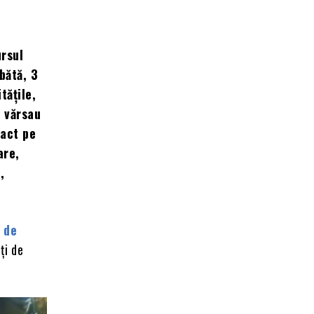
ursul
mbătă, 3
tățile,
i vărsau
xact pe
are,
,
 de
ți de