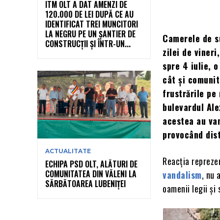
ITM OLT A DAT AMENZI DE
120.000 DE LEI DUPĂ CE AU
IDENTIFICAT TREI MUNCITORI
LA NEGRU PE UN ȘANTIER DE
Camerele de su
CONSTRUCȚII ȘI ÎNTR-UN...
zilei de vineri
spre 4 iulie, 
cât și comunit
frustrările pe
bulevardul Ale
acestea au van
provocând dist
ACTUALITATE
Reacția reprezen
ECHIPA PSD OLT, ALĂTURI DE
COMUNITATEA DIN VĂLENI LA
vandalism
, nu 
SĂRBĂTOAREA LUBENIȚEI
oamenii legii și