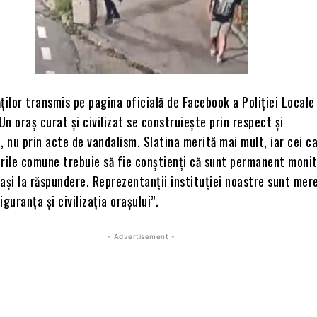
ților transmis pe pagina oficială de Facebook a Poliției Locale
„Un oraș curat și civilizat se construiește prin respect și
, nu prin acte de vandalism. Slatina merită mai mult, iar cei c
rile comune trebuie să fie conștienți că sunt permanent monit
trași la răspundere. Reprezentanții instituției noastre sunt mer
guranța și civilizația orașului”.
- Advertisement -