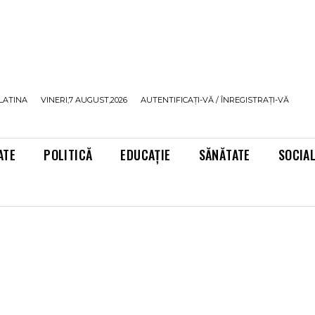
LATINA
VINERI,7 AUGUST,2026
AUTENTIFICAȚI-VĂ / ÎNREGISTRAȚI-VĂ
ATE
POLITICĂ
EDUCAȚIE
SĂNĂTATE
SOCIA