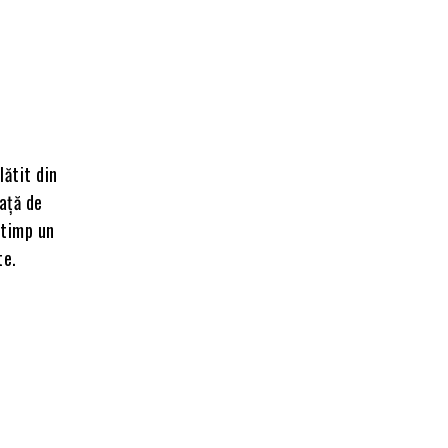
lătit din
față de
 timp un
te.