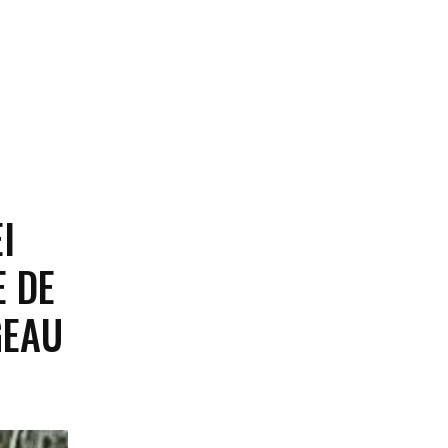
I
E DE
GEAU