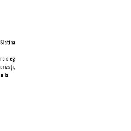
 Slatina
are aleg
orizați,
eu la