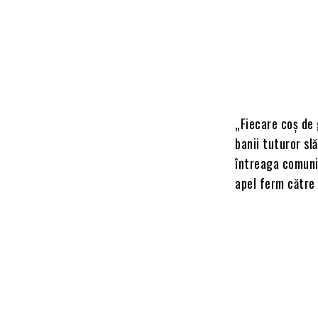
„Fiecare coș de 
banii tuturor sl
întreaga comunit
apel ferm către