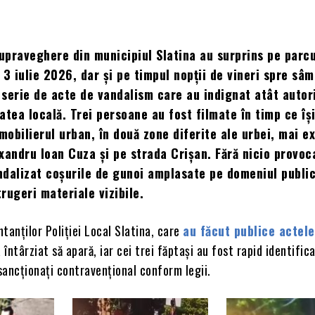
praveghere din municipiul Slatina au surprins pe parc
, 3 iulie 2026, dar și pe timpul nopții de vineri spre sâ
o serie de acte de vandalism care au indignat atât autori
atea locală. Trei persoane au fost filmate în timp ce îș
 mobilierul urban, în două zone diferite ale urbei, mai e
xandru Ioan Cuza și pe strada Crișan. Fără nicio provoc
dalizat coșurile de gunoi amplasate pe domeniul public
rugeri materiale vizibile.
tanților Poliției Local Slatina, care
au făcut publice actele
a întârziat să apară, iar cei trei făptași au fost rapid identifica
 sancționați contravențional conform legii.