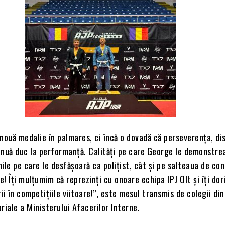
nouă medalie în palmares, ci încă o dovadă că perseverența, dis
inuă duc la performanță. Calități pe care George le demonstrea
unile pe care le desfășoară ca polițist, cât și pe salteaua de co
ge! Îți mulțumim că reprezinți cu onoare echipa IPJ Olt și îți do
ii în competițiile viitoare!”, este mesul transmis de colegii din
oriale a Ministerului Afacerilor Interne.