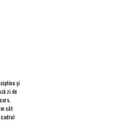
ciplina și
ză zi de
ncurs.
rim cât
 cadrul