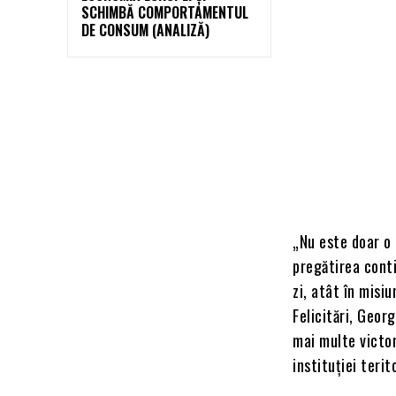
SCHIMBĂ COMPORTAMENTUL
DE CONSUM (ANALIZĂ)
„Nu este doar o 
pregătirea cont
zi, atât în misi
Felicitări, Geor
mai multe victor
instituției terit