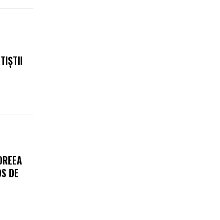
TIȘTII
DREEA
OS DE