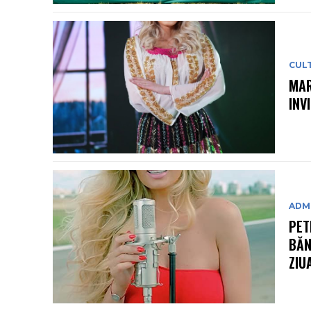
CUL
MAR
INV
ADMI
PET
BĂN
ZIU