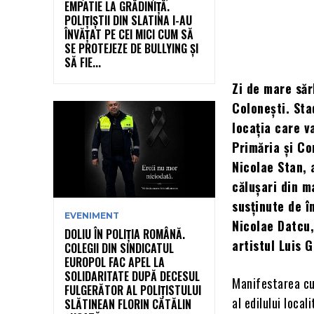
EMPATIE LA GRĂDINIȚĂ.
POLIȚIȘTII DIN SLATINA I-AU
ÎNVĂȚAT PE CEI MICI CUM SĂ
SE PROTEJEZE DE BULLYING ȘI
SĂ FIE...
Zi de mare săr
Colonești. Sta
locația care v
Primăria și Co
Nicolae Stan, 
călușari din ma
susținute de î
EVENIMENT
Nicolae Datcu,
DOLIU ÎN POLIȚIA ROMÂNĂ.
artistul Luis 
COLEGII DIN SINDICATUL
EUROPOL FAC APEL LA
SOLIDARITATE DUPĂ DECESUL
Manifestarea cul
FULGERĂTOR AL POLIȚISTULUI
al edilului local
SLĂTINEAN FLORIN CĂTĂLIN