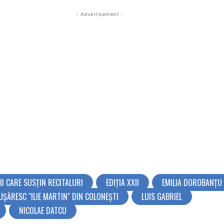
- Advertisement -
II CARE SUSȚIN RECITALURI
EDIȚIA XXII
EMILIA DOROBANŢU
UȘĂRESC "ILIE MARTIN" DIN COLONEȘTI
LUIS GABRIEL
NICOLAE DATCU