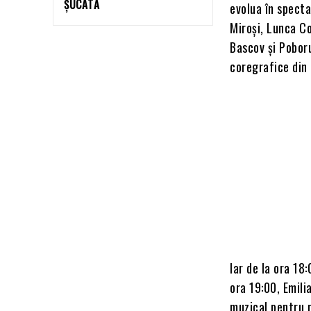
ȘUCATĂ
evolua în spectac
Miroși, Lunca Co
Bascov și Pobor
coregrafice din
Iar de la ora 18
ora 19:00, Emil
muzical pentru m