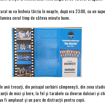
ural se va încheia târziu în noapte, după ora 23:00, cu un sup
a lumina cerul timp de câteva minute bune.
 de anii trecuți, din peisajul serbării câmpenești, din zona stadi
anții de mici și bere, la fel și tarabele cu diverse dulciuri și chi
 va fi amplasat și un parc de distracții pentru copii.