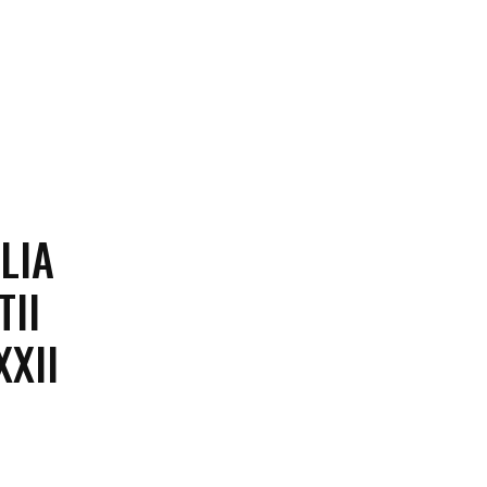
LIA
TII
XXII