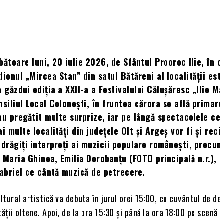
bătoare luni, 20 iulie 2026, de Sfântul Prooroc Ilie, în
dionul „Mircea Stan” din satul Bătăreni al localității es
a găzdui ediția a XXII-a a Festivalului Călușăresc „Ilie M
nsiliul Local Colonești, în fruntea cărora se află primar
au pregătit multe surprize, iar pe lângă spectacolele ce
i multe localități din județele Olt și Argeș vor fi și rec
ndrăgiți interpreți ai muzicii populare românești, precu
 Maria Ghinea, Emilia Dorobanțu (FOTO principală n.r.), 
Gabriel ce cântă muzică de petrecere.
tural artistică va debuta în jurul orei 15:00, cu cuvântul de d
ității oltene. Apoi, de la ora 15:30 și până la ora 18:00 pe scenă