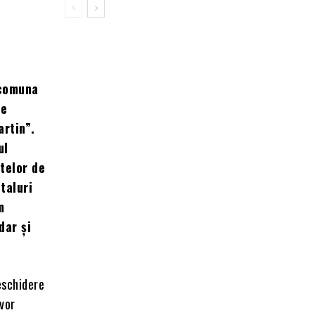
 comuna
te
artin”.
ul
telor de
italuri
m
dar și
eschidere
 vor