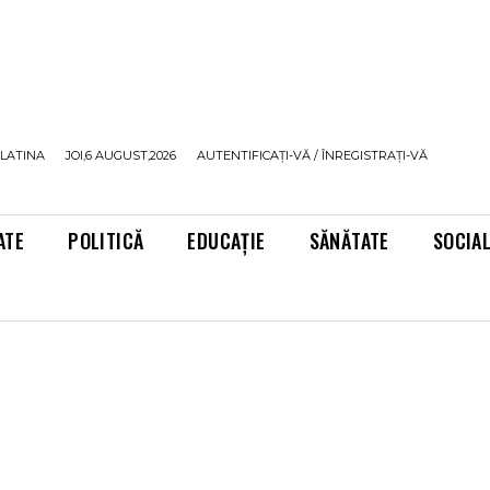
LATINA
JOI,6 AUGUST,2026
AUTENTIFICAȚI-VĂ / ÎNREGISTRAȚI-VĂ
ATE
POLITICĂ
EDUCAȚIE
SĂNĂTATE
SOCIA