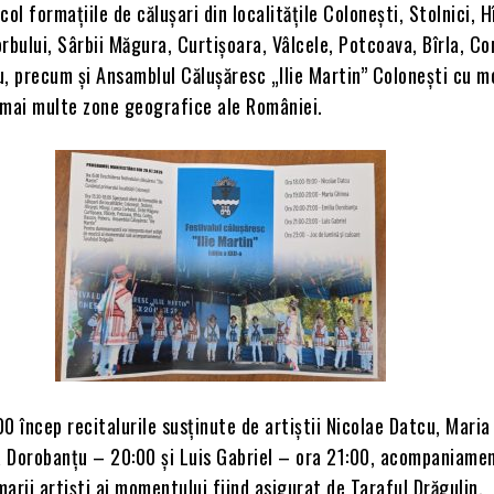
ol formațiile de călușari din localitățile Colonești, Stolnici, H
rbului, Sârbii Măgura, Curtișoara, Vâlcele, Potcoava, Bîrla, Co
u, precum și Ansamblul Călușăresc „Ilie Martin” Colonești cu 
 mai multe zone geografice ale României.
:00 încep recitalurile susținute de artiștii Nicolae Datcu, Mari
ia Dorobanțu – 20:00 și Luis Gabriel – ora 21:00, acompaniame
arii artiști ai momentului fiind asigurat de Taraful Drăgulin.