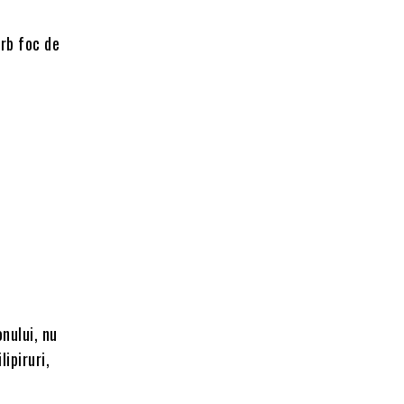
erb foc de
onului, nu
lipiruri,