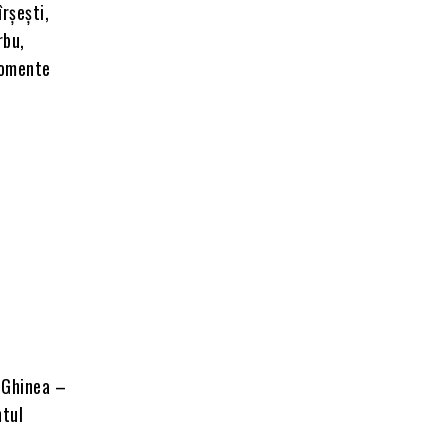
îrșești,
rbu,
momente
a Ghinea –
ntul