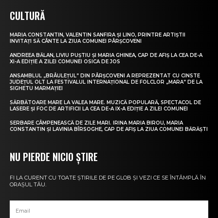
CULTURĂ
MARIA CONSTANTIN, VALENTIN SANFIRA ȘI LINO, PRINTRE ARTIȘTII
INVITAȚI SĂ CÂNTE LA ZIUA COMUNEI PÂRȘCOVENI
ANDREEA BĂLAN, LIVIU PUȘTIU ȘI MARIA GHINEA, CAP DE AFIȘ LA CEA DE-A
XI-A EDIȚIE A ZILEI COMUNEI OSICA DE JOS
ANSAMBLUL „BRÂULEȚUL” DIN PÂRȘCOVENI A REPREZENTAT CU CINSTE
JUDEȚUL OLT LA FESTIVALUL INTERNAȚIONAL DE FOLCLOR „MARA” DE LA
SIGHETU MARMAȚIEI
SĂRBĂTOARE MARE LA VALEA MARE. MUZICĂ POPULARĂ, SPECTACOL DE
LASERE ȘI FOC DE ARTIFICII LA CEA DE-A IX-A EDIȚIE A ZILEI COMUNEI
SERBARE CÂMPENEASCĂ DE ZILE MARI. IRINA MARIA BIROU, MARIA
CONSTANTIN ȘI LAVINIA BÎRSOGHE, CAP DE AFIȘ LA ZIUA COMUNEI BĂRĂȘTI
NU PIERDE NICIO ȘTIRE
FI LA CURENT CU TOATE ȘTIRILE DE PE GLOB ȘI VEZI CE SE ÎNTÂMPLĂ ÎN
ORAȘUL TĂU.