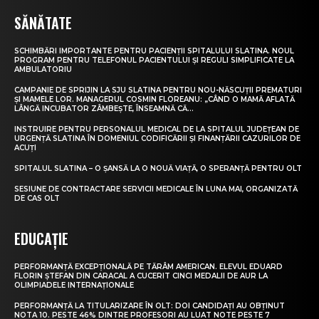
SĂNĂTATE
SCHIMBĂRI IMPORTANTE PENTRU PACIENȚII SPITALULUI SLATINA. NOUL
PROGRAM PENTRU TELEFONUL PACIENTULUI ȘI REGULI SIMPLIFICATE LA
AMBULATORIU
CAMPANIE DE SPRIJIN LA SJU SLATINA PENTRU NOU-NĂSCUȚII PREMATURI
ȘI MAMELE LOR. MANAGERUL COSMIN FLOREANU: „CÂND O MAMĂ AFLATĂ
LÂNGĂ INCUBATOR ZÂMBEȘTE, ÎNSEAMNĂ CĂ...
INSTRUIRE PENTRU PERSONALUL MEDICAL DE LA SPITALUL JUDEȚEAN DE
URGENȚĂ SLATINA ÎN DOMENIUL CODIFICĂRII ȘI FINANȚĂRII CAZURILOR DE
ACUȚI
SPITALUL SLATINA – O ȘANSĂ LA O NOUĂ VIAȚĂ, O SPERANȚĂ PENTRU OLT
SESIUNE DE CONTRACTARE SERVICII MEDICALE ÎN LUNA MAI, ORGANIZATĂ
DE CAS OLT
EDUCAȚIE
PERFORMANȚĂ EXCEPȚIONALĂ PE TĂRÂM AMERICAN. ELEVUL EDUARD
FLORIN ȘTEFAN DIN CARACAL A CUCERIT CINCI MEDALII DE AUR LA
OLIMPIADELE INTERNAȚIONALE
PERFORMANȚĂ LA TITULARIZARE ÎN OLT: DOI CANDIDAȚI AU OBȚINUT
NOTA 10. PESTE 46% DINTRE PROFESORI AU LUAT NOTE PESTE 7