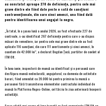
au constatat aproape 270 de deficiențe, pentru cele mai
grave dintre ele fiind date peste o sută de sancțiuni
contravenționale, din care cinci amenzi, una fiind dată
pentru identificarea unui angajat la negru.
„În total, în a șasea lună a anului 2026, au fost efectuate 227 de
controale, s-au identificat 267 deficiențe pentru care s-au dispus
măsuri de remediere, iar pentru cele mai grave dintre ele au fost
aplicate 116 sancțiuni, din care 111 avertismente și cinci amenzi, în
cuantum de 42.000 lei”, a declarat Bogdan Țucă, purtător de cuvânt al
ITM Olt.
În luna iunie, inspectorii de muncă au identificat și o persoană care
desfășura muncă nedeclarată, angajatorul, cu domeniu de activitate
baruri, fiind amendat cu 20.000 lei pentru primirea la muncă a
persoanei fără transmiterea elementelor contractului individual de
muncă în Platforma Reges-Online, cel târziu în ziua anterioară începerii
activității.
Sursa citată mai spune că luna trecută au fost comunicate ITM Olt un