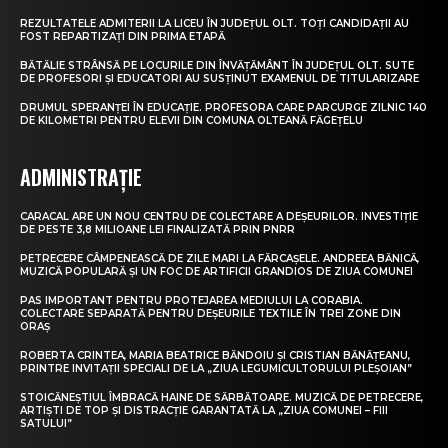
REZULTATELE ADMITERII LA LICEU ÎN JUDEȚUL OLT. TOȚI CANDIDAȚII AU
FOST REPARTIZAȚI DIN PRIMA ETAPĂ
BĂTĂLIE STRÂNSĂ PE LOCURILE DIN ÎNVĂȚĂMÂNT ÎN JUDEȚUL OLT. SUTE
DE PROFESORI ȘI EDUCATORI AU SUSȚINUT EXAMENUL DE TITULARIZARE
DRUMUL SPERANȚEI ÎN EDUCAȚIE. PROFESORA CARE PARCURGE ZILNIC 140
DE KILOMETRI PENTRU ELEVII DIN COMUNA OLTEANĂ FĂGEȚELU
ADMINISTRAȚIE
CARACAL ARE UN NOU CENTRU DE COLECTARE A DEȘEURILOR. INVESTIȚIE
DE PESTE 3,8 MILIOANE LEI FINALIZATĂ PRIN PNRR
PETRECERE CÂMPENEASCĂ DE ZILE MARI LA FĂRCAȘELE. ANDREEA BĂNICĂ,
MUZICĂ POPULARĂ ȘI UN FOC DE ARTIFICII GRANDIOS DE ZIUA COMUNEI
PAS IMPORTANT PENTRU PROTEJAREA MEDIULUI LA CORABIA.
COLECTARE SEPARATĂ PENTRU DEȘEURILE TEXTILE ÎN TREI ZONE DIN
ORAȘ
ROBERTA CRINTEA, MARIA BEATRICE BĂNDOIU ȘI CRISTIAN BĂNĂȚEANU,
PRINTRE INVITAȚII SPECIALI DE LA „ZIUA LEGUMICULTORULUI PLEȘOIAN”
STOICĂNEȘTIUL ÎMBRACĂ HAINE DE SĂRBĂTOARE. MUZICĂ DE PETRECERE,
ARTIȘTI DE TOP ȘI DISTRACȚIE GARANTATĂ LA „ZIUA COMUNEI – FIII
SATULUI”