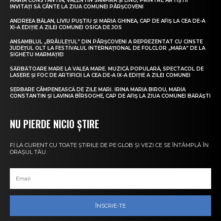
MARIA CONSTANTIN, VALENTIN SANFIRA ȘI LINO, PRINTRE ARTIȘTII
INVITAȚI SĂ CÂNTE LA ZIUA COMUNEI PÂRȘCOVENI
ANDREEA BĂLAN, LIVIU PUȘTIU ȘI MARIA GHINEA, CAP DE AFIȘ LA CEA DE-A
XI-A EDIȚIE A ZILEI COMUNEI OSICA DE JOS
ANSAMBLUL „BRÂULEȚUL” DIN PÂRȘCOVENI A REPREZENTAT CU CINSTE
JUDEȚUL OLT LA FESTIVALUL INTERNAȚIONAL DE FOLCLOR „MARA” DE LA
SIGHETU MARMAȚIEI
SĂRBĂTOARE MARE LA VALEA MARE. MUZICĂ POPULARĂ, SPECTACOL DE
LASERE ȘI FOC DE ARTIFICII LA CEA DE-A IX-A EDIȚIE A ZILEI COMUNEI
SERBARE CÂMPENEASCĂ DE ZILE MARI. IRINA MARIA BIROU, MARIA
CONSTANTIN ȘI LAVINIA BÎRSOGHE, CAP DE AFIȘ LA ZIUA COMUNEI BĂRĂȘTI
NU PIERDE NICIO ȘTIRE
FI LA CURENT CU TOATE ȘTIRILE DE PE GLOB ȘI VEZI CE SE ÎNTÂMPLĂ ÎN
ORAȘUL TĂU.
ÎNSCRIE-TE