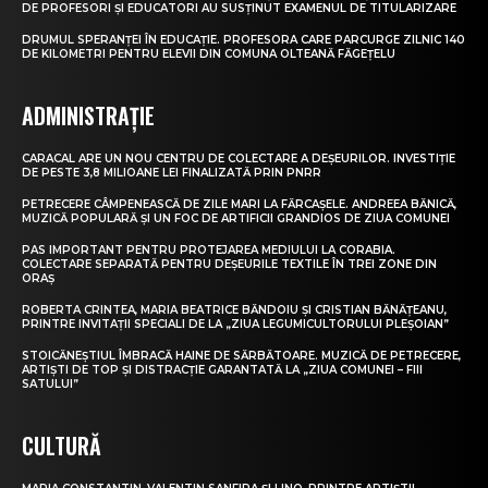
DE PROFESORI ȘI EDUCATORI AU SUSȚINUT EXAMENUL DE TITULARIZARE
DRUMUL SPERANȚEI ÎN EDUCAȚIE. PROFESORA CARE PARCURGE ZILNIC 140
DE KILOMETRI PENTRU ELEVII DIN COMUNA OLTEANĂ FĂGEȚELU
ADMINISTRAȚIE
CARACAL ARE UN NOU CENTRU DE COLECTARE A DEȘEURILOR. INVESTIȚIE
DE PESTE 3,8 MILIOANE LEI FINALIZATĂ PRIN PNRR
PETRECERE CÂMPENEASCĂ DE ZILE MARI LA FĂRCAȘELE. ANDREEA BĂNICĂ,
MUZICĂ POPULARĂ ȘI UN FOC DE ARTIFICII GRANDIOS DE ZIUA COMUNEI
PAS IMPORTANT PENTRU PROTEJAREA MEDIULUI LA CORABIA.
COLECTARE SEPARATĂ PENTRU DEȘEURILE TEXTILE ÎN TREI ZONE DIN
ORAȘ
ROBERTA CRINTEA, MARIA BEATRICE BĂNDOIU ȘI CRISTIAN BĂNĂȚEANU,
PRINTRE INVITAȚII SPECIALI DE LA „ZIUA LEGUMICULTORULUI PLEȘOIAN”
STOICĂNEȘTIUL ÎMBRACĂ HAINE DE SĂRBĂTOARE. MUZICĂ DE PETRECERE,
ARTIȘTI DE TOP ȘI DISTRACȚIE GARANTATĂ LA „ZIUA COMUNEI – FIII
SATULUI”
CULTURĂ