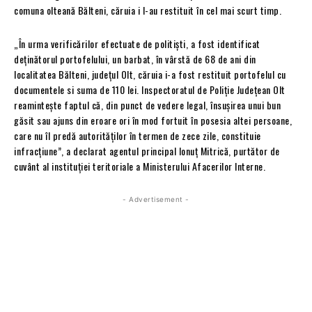
comuna olteană Bălteni, căruia i l-au restituit în cel mai scurt timp.
„În urma verificărilor efectuate de politiști, a fost identificat
deținătorul portofelului, un barbat, în vârstă de 68 de ani din
localitatea Bălteni, județul Olt, căruia i-a fost restituit portofelul cu
documentele si suma de 110 lei. Inspectoratul de Poliție Județean Olt
reamintește faptul că, din punct de vedere legal, însuşirea unui bun
găsit sau ajuns din eroare ori în mod fortuit în posesia altei persoane,
care nu îl predă autorităților în termen de zece zile, constituie
infracțiune”, a declarat agentul principal Ionuț Mitrică, purtător de
cuvânt al instituției teritoriale a Ministerului Afacerilor Interne.
- Advertisement -