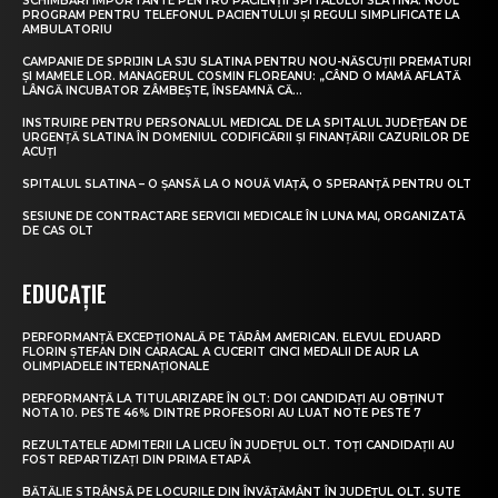
SCHIMBĂRI IMPORTANTE PENTRU PACIENȚII SPITALULUI SLATINA. NOUL
PROGRAM PENTRU TELEFONUL PACIENTULUI ȘI REGULI SIMPLIFICATE LA
AMBULATORIU
CAMPANIE DE SPRIJIN LA SJU SLATINA PENTRU NOU-NĂSCUȚII PREMATURI
ȘI MAMELE LOR. MANAGERUL COSMIN FLOREANU: „CÂND O MAMĂ AFLATĂ
LÂNGĂ INCUBATOR ZÂMBEȘTE, ÎNSEAMNĂ CĂ...
INSTRUIRE PENTRU PERSONALUL MEDICAL DE LA SPITALUL JUDEȚEAN DE
URGENȚĂ SLATINA ÎN DOMENIUL CODIFICĂRII ȘI FINANȚĂRII CAZURILOR DE
ACUȚI
SPITALUL SLATINA – O ȘANSĂ LA O NOUĂ VIAȚĂ, O SPERANȚĂ PENTRU OLT
SESIUNE DE CONTRACTARE SERVICII MEDICALE ÎN LUNA MAI, ORGANIZATĂ
DE CAS OLT
EDUCAȚIE
PERFORMANȚĂ EXCEPȚIONALĂ PE TĂRÂM AMERICAN. ELEVUL EDUARD
FLORIN ȘTEFAN DIN CARACAL A CUCERIT CINCI MEDALII DE AUR LA
OLIMPIADELE INTERNAȚIONALE
PERFORMANȚĂ LA TITULARIZARE ÎN OLT: DOI CANDIDAȚI AU OBȚINUT
NOTA 10. PESTE 46% DINTRE PROFESORI AU LUAT NOTE PESTE 7
REZULTATELE ADMITERII LA LICEU ÎN JUDEȚUL OLT. TOȚI CANDIDAȚII AU
FOST REPARTIZAȚI DIN PRIMA ETAPĂ
BĂTĂLIE STRÂNSĂ PE LOCURILE DIN ÎNVĂȚĂMÂNT ÎN JUDEȚUL OLT. SUTE