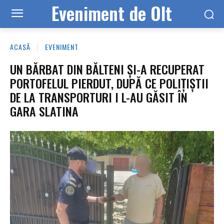
Eveniment de Olt
ACASĂ
EVENIMENT
UN BĂRBAT DIN BĂLTENI ȘI-A RECUPERAT
PORTOFELUL PIERDUT, DUPĂ CE POLIȚIȘTII
DE LA TRANSPORTURI I L-AU GĂSIT ÎN
GARA SLATINA