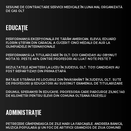
SESIUNE DE CONTRACTARE SERVICII MEDICALE ÎN LUNA MAI, ORGANIZATĂ
DE CAS OLT
EDUCAȚIE
PERFORMANȚĂ EXCEPȚIONALĂ PE TĂRÂM AMERICAN. ELEVUL EDUARD
FLORIN ȘTEFAN DIN CARACAL A CUCERIT CINCI MEDALII DE AUR LA
OLIMPIADELE INTERNAȚIONALE
PERFORMANȚĂ LA TITULARIZARE ÎN OLT: DOI CANDIDAȚI AU OBȚINUT
NOTA 10. PESTE 46% DINTRE PROFESORI AU LUAT NOTE PESTE 7
REZULTATELE ADMITERII LA LICEU ÎN JUDEȚUL OLT. TOȚI CANDIDAȚII AU
FOST REPARTIZAȚI DIN PRIMA ETAPĂ
BĂTĂLIE STRÂNSĂ PE LOCURILE DIN ÎNVĂȚĂMÂNT ÎN JUDEȚUL OLT. SUTE
DE PROFESORI ȘI EDUCATORI AU SUSȚINUT EXAMENUL DE TITULARIZARE
DRUMUL SPERANȚEI ÎN EDUCAȚIE. PROFESORA CARE PARCURGE ZILNIC 140
DE KILOMETRI PENTRU ELEVII DIN COMUNA OLTEANĂ FĂGEȚELU
ADMINISTRAȚIE
PETRECERE CÂMPENEASCĂ DE ZILE MARI LA FĂRCAȘELE. ANDREEA BĂNICĂ,
MUZICĂ POPULARĂ ȘI UN FOC DE ARTIFICII GRANDIOS DE ZIUA COMUNEI