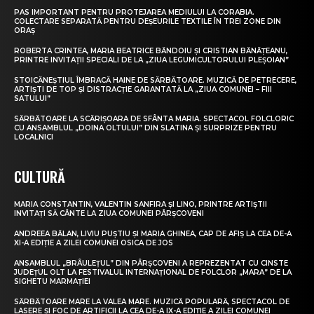
PAS IMPORTANT PENTRU PROTEJAREA MEDIULUI LA CORABIA.
COLECTARE SEPARATĂ PENTRU DEȘEURILE TEXTILE ÎN TREI ZONE DIN
ORAȘ
ROBERTA CRINTEA, MARIA BEATRICE BĂNDOIU ȘI CRISTIAN BĂNĂȚEANU,
PRINTRE INVITAȚII SPECIALI DE LA „ZIUA LEGUMICULTORULUI PLEȘOIAN”
STOICĂNEȘTIUL ÎMBRACĂ HAINE DE SĂRBĂTOARE. MUZICĂ DE PETRECERE,
ARTIȘTI DE TOP ȘI DISTRACȚIE GARANTATĂ LA „ZIUA COMUNEI – FIII
SATULUI”
SĂRBĂTOARE LA SCĂRIȘOARA DE SFÂNTA MARIA. SPECTACOL FOLCLORIC
CU ANSAMBLUL „DOINA OLTULUI” DIN SLATINA ȘI SURPRIZE PENTRU
LOCALNICI
CULTURĂ
MARIA CONSTANTIN, VALENTIN SANFIRA ȘI LINO, PRINTRE ARTIȘTII
INVITAȚI SĂ CÂNTE LA ZIUA COMUNEI PÂRȘCOVENI
ANDREEA BĂLAN, LIVIU PUȘTIU ȘI MARIA GHINEA, CAP DE AFIȘ LA CEA DE-A
XI-A EDIȚIE A ZILEI COMUNEI OSICA DE JOS
ANSAMBLUL „BRÂULEȚUL” DIN PÂRȘCOVENI A REPREZENTAT CU CINSTE
JUDEȚUL OLT LA FESTIVALUL INTERNAȚIONAL DE FOLCLOR „MARA” DE LA
SIGHETU MARMAȚIEI
SĂRBĂTOARE MARE LA VALEA MARE. MUZICĂ POPULARĂ, SPECTACOL DE
LASERE ȘI FOC DE ARTIFICII LA CEA DE-A IX-A EDIȚIE A ZILEI COMUNEI