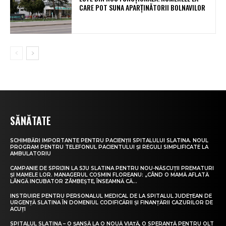
CARE POT SUNA APARȚINĂTORII BOLNAVILOR
SĂNĂTATE
SCHIMBĂRI IMPORTANTE PENTRU PACIENȚII SPITALULUI SLATINA. NOUL
PROGRAM PENTRU TELEFONUL PACIENTULUI ȘI REGULI SIMPLIFICATE LA
AMBULATORIU
CAMPANIE DE SPRIJIN LA SJU SLATINA PENTRU NOU-NĂSCUȚII PREMATURI
ȘI MAMELE LOR. MANAGERUL COSMIN FLOREANU: „CÂND O MAMĂ AFLATĂ
LÂNGĂ INCUBATOR ZÂMBEȘTE, ÎNSEAMNĂ CĂ...
INSTRUIRE PENTRU PERSONALUL MEDICAL DE LA SPITALUL JUDEȚEAN DE
URGENȚĂ SLATINA ÎN DOMENIUL CODIFICĂRII ȘI FINANȚĂRII CAZURILOR DE
ACUȚI
SPITALUL SLATINA – O ȘANSĂ LA O NOUĂ VIAȚĂ, O SPERANȚĂ PENTRU OLT