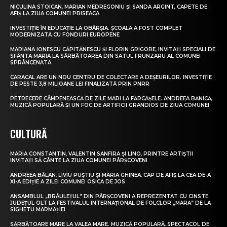
NICULINA STOICAN, MARIAN MEDREGONIU ȘI SANDA ARGINT, CAPETE DE
AFIȘ LA ZIUA COMUNEI PRISEACA
INVESTIȚIE ÎN EDUCAȚIE LA OBÂRȘIA. ȘCOALA A FOST COMPLET
MODERNIZATĂ CU FONDURI EUROPENE
MARIANA IONESCU CĂPITĂNESCU ȘI FLORIN GRIGORE, INVITAȚI SPECIALI DE
SFÂNTA MARIA LA SĂRBĂTOAREA DIN SATUL FRUNZARU AL COMUNEI
SPRÂNCENATA
CARACAL ARE UN NOU CENTRU DE COLECTARE A DEȘEURILOR. INVESTIȚIE
DE PESTE 3,8 MILIOANE LEI FINALIZATĂ PRIN PNRR
PETRECERE CÂMPENEASCĂ DE ZILE MARI LA FĂRCAȘELE. ANDREEA BĂNICĂ,
MUZICĂ POPULARĂ ȘI UN FOC DE ARTIFICII GRANDIOS DE ZIUA COMUNEI
CULTURĂ
MARIA CONSTANTIN, VALENTIN SANFIRA ȘI LINO, PRINTRE ARTIȘTII
INVITAȚI SĂ CÂNTE LA ZIUA COMUNEI PÂRȘCOVENI
ANDREEA BĂLAN, LIVIU PUȘTIU ȘI MARIA GHINEA, CAP DE AFIȘ LA CEA DE-A
XI-A EDIȚIE A ZILEI COMUNEI OSICA DE JOS
ANSAMBLUL „BRÂULEȚUL” DIN PÂRȘCOVENI A REPREZENTAT CU CINSTE
JUDEȚUL OLT LA FESTIVALUL INTERNAȚIONAL DE FOLCLOR „MARA” DE LA
SIGHETU MARMAȚIEI
SĂRBĂTOARE MARE LA VALEA MARE. MUZICĂ POPULARĂ, SPECTACOL DE