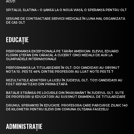
ACUȚI
SPITALUL SLATINA – O ȘANSĂ LA O NOUĂ VIAȚĂ, O SPERANȚĂ PENTRU OLT
SESIUNE DE CONTRACTARE SERVICII MEDICALE ÎN LUNA MAI, ORGANIZATĂ
DE CAS OLT
EDUCAȚIE
PERFORMANȚĂ EXCEPȚIONALĂ PE TĂRÂM AMERICAN. ELEVUL EDUARD
FLORIN ȘTEFAN DIN CARACAL A CUCERIT CINCI MEDALII DE AUR LA
OLIMPIADELE INTERNAȚIONALE
PERFORMANȚĂ LA TITULARIZARE ÎN OLT: DOI CANDIDAȚI AU OBȚINUT
NOTA 10. PESTE 46% DINTRE PROFESORI AU LUAT NOTE PESTE 7
REZULTATELE ADMITERII LA LICEU ÎN JUDEȚUL OLT. TOȚI CANDIDAȚII AU
FOST REPARTIZAȚI DIN PRIMA ETAPĂ
BĂTĂLIE STRÂNSĂ PE LOCURILE DIN ÎNVĂȚĂMÂNT ÎN JUDEȚUL OLT. SUTE
DE PROFESORI ȘI EDUCATORI AU SUSȚINUT EXAMENUL DE TITULARIZARE
DRUMUL SPERANȚEI ÎN EDUCAȚIE. PROFESORA CARE PARCURGE ZILNIC 140
DE KILOMETRI PENTRU ELEVII DIN COMUNA OLTEANĂ FĂGEȚELU
ADMINISTRAȚIE