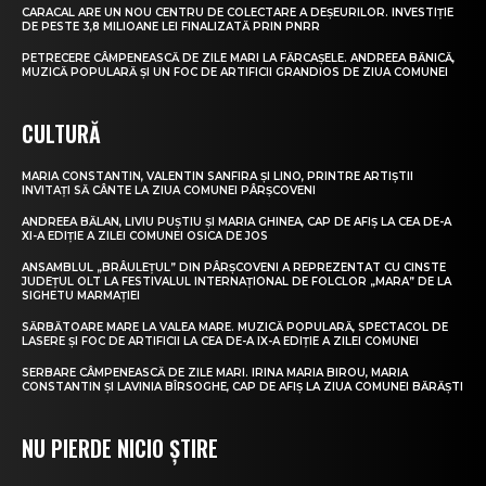
CARACAL ARE UN NOU CENTRU DE COLECTARE A DEȘEURILOR. INVESTIȚIE
DE PESTE 3,8 MILIOANE LEI FINALIZATĂ PRIN PNRR
PETRECERE CÂMPENEASCĂ DE ZILE MARI LA FĂRCAȘELE. ANDREEA BĂNICĂ,
MUZICĂ POPULARĂ ȘI UN FOC DE ARTIFICII GRANDIOS DE ZIUA COMUNEI
CULTURĂ
MARIA CONSTANTIN, VALENTIN SANFIRA ȘI LINO, PRINTRE ARTIȘTII
INVITAȚI SĂ CÂNTE LA ZIUA COMUNEI PÂRȘCOVENI
ANDREEA BĂLAN, LIVIU PUȘTIU ȘI MARIA GHINEA, CAP DE AFIȘ LA CEA DE-A
XI-A EDIȚIE A ZILEI COMUNEI OSICA DE JOS
ANSAMBLUL „BRÂULEȚUL” DIN PÂRȘCOVENI A REPREZENTAT CU CINSTE
JUDEȚUL OLT LA FESTIVALUL INTERNAȚIONAL DE FOLCLOR „MARA” DE LA
SIGHETU MARMAȚIEI
SĂRBĂTOARE MARE LA VALEA MARE. MUZICĂ POPULARĂ, SPECTACOL DE
LASERE ȘI FOC DE ARTIFICII LA CEA DE-A IX-A EDIȚIE A ZILEI COMUNEI
SERBARE CÂMPENEASCĂ DE ZILE MARI. IRINA MARIA BIROU, MARIA
CONSTANTIN ȘI LAVINIA BÎRSOGHE, CAP DE AFIȘ LA ZIUA COMUNEI BĂRĂȘTI
NU PIERDE NICIO ȘTIRE