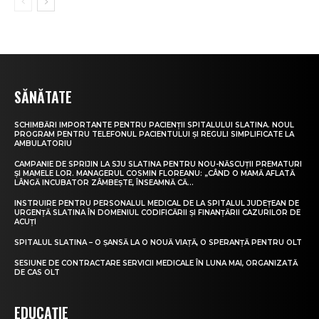
SĂNĂTATE
SCHIMBĂRI IMPORTANTE PENTRU PACIENȚII SPITALULUI SLATINA. NOUL
PROGRAM PENTRU TELEFONUL PACIENTULUI ȘI REGULI SIMPLIFICATE LA
AMBULATORIU
CAMPANIE DE SPRIJIN LA SJU SLATINA PENTRU NOU-NĂSCUȚII PREMATURI
ȘI MAMELE LOR. MANAGERUL COSMIN FLOREANU: „CÂND O MAMĂ AFLATĂ
LÂNGĂ INCUBATOR ZÂMBEȘTE, ÎNSEAMNĂ CĂ...
INSTRUIRE PENTRU PERSONALUL MEDICAL DE LA SPITALUL JUDEȚEAN DE
URGENȚĂ SLATINA ÎN DOMENIUL CODIFICĂRII ȘI FINANȚĂRII CAZURILOR DE
ACUȚI
SPITALUL SLATINA – O ȘANSĂ LA O NOUĂ VIAȚĂ, O SPERANȚĂ PENTRU OLT
SESIUNE DE CONTRACTARE SERVICII MEDICALE ÎN LUNA MAI, ORGANIZATĂ
DE CAS OLT
EDUCAȚIE