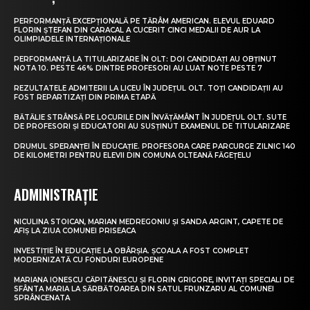
PERFORMANȚĂ EXCEPȚIONALĂ PE TĂRÂM AMERICAN. ELEVUL EDUARD
FLORIN ȘTEFAN DIN CARACAL A CUCERIT CINCI MEDALII DE AUR LA
OLIMPIADELE INTERNAȚIONALE
PERFORMANȚĂ LA TITULARIZARE ÎN OLT: DOI CANDIDAȚI AU OBȚINUT
NOTA 10. PESTE 46% DINTRE PROFESORI AU LUAT NOTE PESTE 7
REZULTATELE ADMITERII LA LICEU ÎN JUDEȚUL OLT. TOȚI CANDIDAȚII AU
FOST REPARTIZAȚI DIN PRIMA ETAPĂ
BĂTĂLIE STRÂNSĂ PE LOCURILE DIN ÎNVĂȚĂMÂNT ÎN JUDEȚUL OLT. SUTE
DE PROFESORI ȘI EDUCATORI AU SUSȚINUT EXAMENUL DE TITULARIZARE
DRUMUL SPERANȚEI ÎN EDUCAȚIE. PROFESORA CARE PARCURGE ZILNIC 140
DE KILOMETRI PENTRU ELEVII DIN COMUNA OLTEANĂ FĂGEȚELU
ADMINISTRAȚIE
NICULINA STOICAN, MARIAN MEDREGONIU ȘI SANDA ARGINT, CAPETE DE
AFIȘ LA ZIUA COMUNEI PRISEACA
INVESTIȚIE ÎN EDUCAȚIE LA OBÂRȘIA. ȘCOALA A FOST COMPLET
MODERNIZATĂ CU FONDURI EUROPENE
MARIANA IONESCU CĂPITĂNESCU ȘI FLORIN GRIGORE, INVITAȚI SPECIALI DE
SFÂNTA MARIA LA SĂRBĂTOAREA DIN SATUL FRUNZARU AL COMUNEI
SPRÂNCENATA