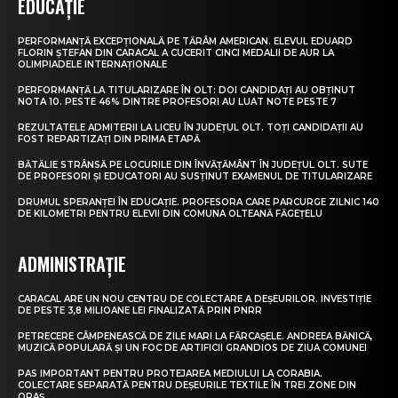
EDUCAȚIE
PERFORMANȚĂ EXCEPȚIONALĂ PE TĂRÂM AMERICAN. ELEVUL EDUARD
FLORIN ȘTEFAN DIN CARACAL A CUCERIT CINCI MEDALII DE AUR LA
OLIMPIADELE INTERNAȚIONALE
PERFORMANȚĂ LA TITULARIZARE ÎN OLT: DOI CANDIDAȚI AU OBȚINUT
NOTA 10. PESTE 46% DINTRE PROFESORI AU LUAT NOTE PESTE 7
REZULTATELE ADMITERII LA LICEU ÎN JUDEȚUL OLT. TOȚI CANDIDAȚII AU
FOST REPARTIZAȚI DIN PRIMA ETAPĂ
BĂTĂLIE STRÂNSĂ PE LOCURILE DIN ÎNVĂȚĂMÂNT ÎN JUDEȚUL OLT. SUTE
DE PROFESORI ȘI EDUCATORI AU SUSȚINUT EXAMENUL DE TITULARIZARE
DRUMUL SPERANȚEI ÎN EDUCAȚIE. PROFESORA CARE PARCURGE ZILNIC 140
DE KILOMETRI PENTRU ELEVII DIN COMUNA OLTEANĂ FĂGEȚELU
ADMINISTRAȚIE
CARACAL ARE UN NOU CENTRU DE COLECTARE A DEȘEURILOR. INVESTIȚIE
DE PESTE 3,8 MILIOANE LEI FINALIZATĂ PRIN PNRR
PETRECERE CÂMPENEASCĂ DE ZILE MARI LA FĂRCAȘELE. ANDREEA BĂNICĂ,
MUZICĂ POPULARĂ ȘI UN FOC DE ARTIFICII GRANDIOS DE ZIUA COMUNEI
PAS IMPORTANT PENTRU PROTEJAREA MEDIULUI LA CORABIA.
COLECTARE SEPARATĂ PENTRU DEȘEURILE TEXTILE ÎN TREI ZONE DIN
ORAȘ