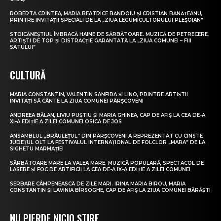
ROBERTA CRINTEA, MARIA BEATRICE BĂNDOIU ȘI CRISTIAN BĂNĂȚEANU,
PRINTRE INVITAȚII SPECIALI DE LA „ZIUA LEGUMICULTORULUI PLEȘOIAN”
STOICĂNEȘTIUL ÎMBRACĂ HAINE DE SĂRBĂTOARE. MUZICĂ DE PETRECERE,
ARTIȘTI DE TOP ȘI DISTRACȚIE GARANTATĂ LA „ZIUA COMUNEI – FIII
SATULUI”
CULTURĂ
MARIA CONSTANTIN, VALENTIN SANFIRA ȘI LINO, PRINTRE ARTIȘTII
INVITAȚI SĂ CÂNTE LA ZIUA COMUNEI PÂRȘCOVENI
ANDREEA BĂLAN, LIVIU PUȘTIU ȘI MARIA GHINEA, CAP DE AFIȘ LA CEA DE-A
XI-A EDIȚIE A ZILEI COMUNEI OSICA DE JOS
ANSAMBLUL „BRÂULEȚUL” DIN PÂRȘCOVENI A REPREZENTAT CU CINSTE
JUDEȚUL OLT LA FESTIVALUL INTERNAȚIONAL DE FOLCLOR „MARA” DE LA
SIGHETU MARMAȚIEI
SĂRBĂTOARE MARE LA VALEA MARE. MUZICĂ POPULARĂ, SPECTACOL DE
LASERE ȘI FOC DE ARTIFICII LA CEA DE-A IX-A EDIȚIE A ZILEI COMUNEI
SERBARE CÂMPENEASCĂ DE ZILE MARI. IRINA MARIA BIROU, MARIA
CONSTANTIN ȘI LAVINIA BÎRSOGHE, CAP DE AFIȘ LA ZIUA COMUNEI BĂRĂȘTI
NU PIERDE NICIO ȘTIRE