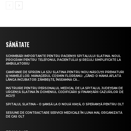
SĂNĂTATE
SCHIMBĂRI IMPORTANTE PENTRU PACIENȚII SPITALULUI SLATINA. NOUL
PROGRAM PENTRU TELEFONUL PACIENTULUI ȘI REGULI SIMPLIFICATE LA
AMBULATORIU
CAMPANIE DE SPRIJIN LA SJU SLATINA PENTRU NOU-NĂSCUȚII PREMATURI
ȘI MAMELE LOR. MANAGERUL COSMIN FLOREANU: „CÂND O MAMĂ AFLATĂ
LÂNGĂ INCUBATOR ZÂMBEȘTE, ÎNSEAMNĂ CĂ...
INSTRUIRE PENTRU PERSONALUL MEDICAL DE LA SPITALUL JUDEȚEAN DE
URGENȚĂ SLATINA ÎN DOMENIUL CODIFICĂRII ȘI FINANȚĂRII CAZURILOR DE
ACUȚI
SPITALUL SLATINA – O ȘANSĂ LA O NOUĂ VIAȚĂ, O SPERANȚĂ PENTRU OLT
SESIUNE DE CONTRACTARE SERVICII MEDICALE ÎN LUNA MAI, ORGANIZATĂ
DE CAS OLT