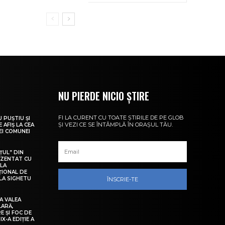
NU PIERDE NICIO ȘTIRE
FI LA CURENT CU TOATE ȘTIRILE DE PE GLOB
U PUȘTIU ȘI
ȘI VEZI CE SE ÎNTÂMPLĂ ÎN ORAȘUL TĂU.
 AFIȘ LA CEA
LEI COMUNEI
ȚUL” DIN
EZENTAT CU
 LA
ȚIONAL DE
LA SIGHETU
ÎNSCRIE-TE
A VALEA
LARĂ,
E ȘI FOC DE
IX-A EDIȚIE A