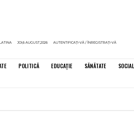
LATINA
JOI,6 AUGUST,2026
AUTENTIFICAȚI-VĂ / ÎNREGISTRAȚI-VĂ
ATE
POLITICĂ
EDUCAȚIE
SĂNĂTATE
SOCIA