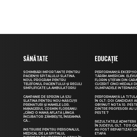
SĂNĂTATE
EDUCAȚIE
SCHIMBĂRI IMPORTANTE PENTRU
PERFORMANȚĂ EXCEPȚIO
PACIENȚII SPITALULUI SLATINA.
TĂRÂM AMERICAN. ELEV
NOUL PROGRAM PENTRU
FLORIN ȘTEFAN DIN CARA
TELEFONUL PACIENTULUI ȘI REGULI
CUCERIT CINCI MEDALII D
SIMPLIFICATE LA AMBULATORIU
OLIMPIADELE INTERNAȚI
CAMPANIE DE SPRIJIN LA SJU
PERFORMANȚĂ LA TITUL
SLATINA PENTRU NOU-NĂSCUȚII
ÎN OLT: DOI CANDIDAȚI A
PREMATURI ȘI MAMELE LOR.
OBȚINUT NOTA 10. PEST
MANAGERUL COSMIN FLOREANU:
DINTRE PROFESORI AU 
„CÂND O MAMĂ AFLATĂ LÂNGĂ
PESTE 7
INCUBATOR ZÂMBEȘTE, ÎNSEAMNĂ
CĂ...
REZULTATELE ADMITERII 
ÎN JUDEȚUL OLT. TOȚI CA
INSTRUIRE PENTRU PERSONALUL
AU FOST REPARTIZAȚI D
MEDICAL DE LA SPITALUL
ETAPĂ