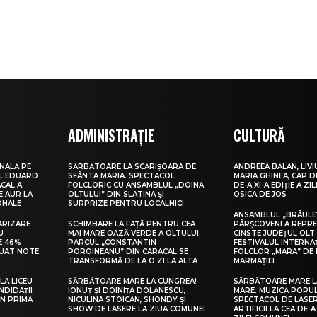
ADMINISTRAȚIE
CULTURĂ
NALĂ PE
SĂRBĂTOARE LA SCĂRIȘOARA DE
ANDREEA BĂLAN, LIVI
UL EDUARD
SFÂNTA MARIA. SPECTACOL
MARIA GHINEA, CAP DE
CAL A
FOLCLORIC CU ANSAMBLUL „DOINA
DE-A XI-A EDIȚIE A ZI
E AUR LA
OLTULUI” DIN SLATINA ȘI
OSICA DE JOS
ONALE
SURPRIZE PENTRU LOCALNICI
ANSAMBLUL „BRÂULE
ARIZARE
SCHIMBARE LA FAȚĂ PENTRU CEA
PÂRȘCOVENI A REPR
U
MAI MARE OAZĂ VERDE A OLTULUI.
CINSTE JUDEȚUL OLT
E 46%
PARCUL „CONSTANTIN
FESTIVALUL INTERNA
LUAT NOTE
POROINEANU” DIN CARACAL SE
FOLCLOR „MARA” DE 
TRANSFORMĂ DE LA O ZI LA ALTA
MARMAȚIEI
LA LICEU
SĂRBĂTOARE MARE LA CUNGREA!
SĂRBĂTOARE MARE L
NDIDAȚII
IONUȚ ȘI DOINIȚA DOLĂNESCU,
MARE. MUZICĂ POPU
IN PRIMA
NICULINA STOICAN, SHONDY ȘI
SPECTACOL DE LASER
SHOW DE LASERE LA ZIUA COMUNEI
ARTIFICII LA CEA DE-A 