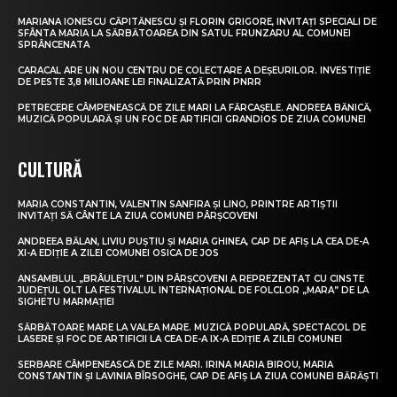
MARIANA IONESCU CĂPITĂNESCU ȘI FLORIN GRIGORE, INVITAȚI SPECIALI DE
SFÂNTA MARIA LA SĂRBĂTOAREA DIN SATUL FRUNZARU AL COMUNEI
SPRÂNCENATA
CARACAL ARE UN NOU CENTRU DE COLECTARE A DEȘEURILOR. INVESTIȚIE
DE PESTE 3,8 MILIOANE LEI FINALIZATĂ PRIN PNRR
PETRECERE CÂMPENEASCĂ DE ZILE MARI LA FĂRCAȘELE. ANDREEA BĂNICĂ,
MUZICĂ POPULARĂ ȘI UN FOC DE ARTIFICII GRANDIOS DE ZIUA COMUNEI
CULTURĂ
MARIA CONSTANTIN, VALENTIN SANFIRA ȘI LINO, PRINTRE ARTIȘTII
INVITAȚI SĂ CÂNTE LA ZIUA COMUNEI PÂRȘCOVENI
ANDREEA BĂLAN, LIVIU PUȘTIU ȘI MARIA GHINEA, CAP DE AFIȘ LA CEA DE-A
XI-A EDIȚIE A ZILEI COMUNEI OSICA DE JOS
ANSAMBLUL „BRÂULEȚUL” DIN PÂRȘCOVENI A REPREZENTAT CU CINSTE
JUDEȚUL OLT LA FESTIVALUL INTERNAȚIONAL DE FOLCLOR „MARA” DE LA
SIGHETU MARMAȚIEI
SĂRBĂTOARE MARE LA VALEA MARE. MUZICĂ POPULARĂ, SPECTACOL DE
LASERE ȘI FOC DE ARTIFICII LA CEA DE-A IX-A EDIȚIE A ZILEI COMUNEI
SERBARE CÂMPENEASCĂ DE ZILE MARI. IRINA MARIA BIROU, MARIA
CONSTANTIN ȘI LAVINIA BÎRSOGHE, CAP DE AFIȘ LA ZIUA COMUNEI BĂRĂȘTI