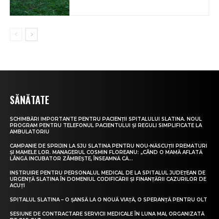
SĂNĂTATE
SCHIMBĂRI IMPORTANTE PENTRU PACIENȚII SPITALULUI SLATINA. NOUL
PROGRAM PENTRU TELEFONUL PACIENTULUI ȘI REGULI SIMPLIFICATE LA
AMBULATORIU
CAMPANIE DE SPRIJIN LA SJU SLATINA PENTRU NOU-NĂSCUȚII PREMATURI
ȘI MAMELE LOR. MANAGERUL COSMIN FLOREANU: „CÂND O MAMĂ AFLATĂ
LÂNGĂ INCUBATOR ZÂMBEȘTE, ÎNSEAMNĂ CĂ...
INSTRUIRE PENTRU PERSONALUL MEDICAL DE LA SPITALUL JUDEȚEAN DE
URGENȚĂ SLATINA ÎN DOMENIUL CODIFICĂRII ȘI FINANȚĂRII CAZURILOR DE
ACUȚI
SPITALUL SLATINA – O ȘANSĂ LA O NOUĂ VIAȚĂ, O SPERANȚĂ PENTRU OLT
SESIUNE DE CONTRACTARE SERVICII MEDICALE ÎN LUNA MAI, ORGANIZATĂ