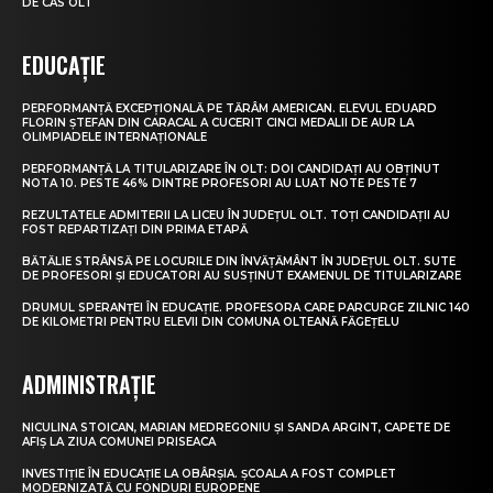
DE CAS OLT
EDUCAȚIE
PERFORMANȚĂ EXCEPȚIONALĂ PE TĂRÂM AMERICAN. ELEVUL EDUARD
FLORIN ȘTEFAN DIN CARACAL A CUCERIT CINCI MEDALII DE AUR LA
OLIMPIADELE INTERNAȚIONALE
PERFORMANȚĂ LA TITULARIZARE ÎN OLT: DOI CANDIDAȚI AU OBȚINUT
NOTA 10. PESTE 46% DINTRE PROFESORI AU LUAT NOTE PESTE 7
REZULTATELE ADMITERII LA LICEU ÎN JUDEȚUL OLT. TOȚI CANDIDAȚII AU
FOST REPARTIZAȚI DIN PRIMA ETAPĂ
BĂTĂLIE STRÂNSĂ PE LOCURILE DIN ÎNVĂȚĂMÂNT ÎN JUDEȚUL OLT. SUTE
DE PROFESORI ȘI EDUCATORI AU SUSȚINUT EXAMENUL DE TITULARIZARE
DRUMUL SPERANȚEI ÎN EDUCAȚIE. PROFESORA CARE PARCURGE ZILNIC 140
DE KILOMETRI PENTRU ELEVII DIN COMUNA OLTEANĂ FĂGEȚELU
ADMINISTRAȚIE
NICULINA STOICAN, MARIAN MEDREGONIU ȘI SANDA ARGINT, CAPETE DE
AFIȘ LA ZIUA COMUNEI PRISEACA
INVESTIȚIE ÎN EDUCAȚIE LA OBÂRȘIA. ȘCOALA A FOST COMPLET
MODERNIZATĂ CU FONDURI EUROPENE