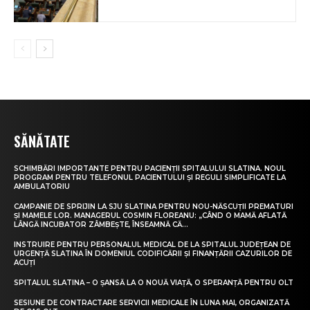
SĂNĂTATE
SCHIMBĂRI IMPORTANTE PENTRU PACIENȚII SPITALULUI SLATINA. NOUL
PROGRAM PENTRU TELEFONUL PACIENTULUI ȘI REGULI SIMPLIFICATE LA
AMBULATORIU
CAMPANIE DE SPRIJIN LA SJU SLATINA PENTRU NOU-NĂSCUȚII PREMATURI
ȘI MAMELE LOR. MANAGERUL COSMIN FLOREANU: „CÂND O MAMĂ AFLATĂ
LÂNGĂ INCUBATOR ZÂMBEȘTE, ÎNSEAMNĂ CĂ...
INSTRUIRE PENTRU PERSONALUL MEDICAL DE LA SPITALUL JUDEȚEAN DE
URGENȚĂ SLATINA ÎN DOMENIUL CODIFICĂRII ȘI FINANȚĂRII CAZURILOR DE
ACUȚI
SPITALUL SLATINA – O ȘANSĂ LA O NOUĂ VIAȚĂ, O SPERANȚĂ PENTRU OLT
SESIUNE DE CONTRACTARE SERVICII MEDICALE ÎN LUNA MAI, ORGANIZATĂ