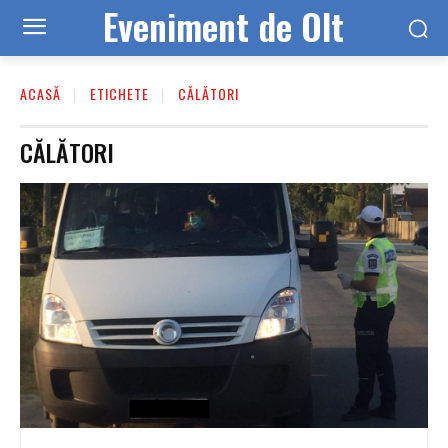
Eveniment de Olt
ACASĂ
ETICHETE
CĂLĂTORI
CĂLĂTORI