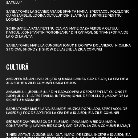
SATULUI”
SĂRBĂTOARE LA SCĂRIȘOARA DE SFÂNTA MARIA. SPECTACOL FOLCLORIC
CU ANSAMBLUL „DOINA OLTULUI” DIN SLATINA ȘI SURPRIZE PENTRU
LOCALNICI
SCHIMBARE LA FAȚĂ PENTRU CEA MAI MARE OAZĂ VERDE A OLTULUI.
PARCUL „CONSTANTIN POROINEANU” DIN CARACAL SE TRANSFORMĂ DE
LA O ZI LA ALTA
SĂRBĂTOARE MARE LA CUNGREA! IONUȚ ȘI DOINIȚA DOLĂNESCU, NICULINA
STOICAN, SHONDY ȘI SHOW DE LASERE LA ZIUA COMUNEI
CULTURĂ
ANDREEA BĂLAN, LIVIU PUȘTIU ȘI MARIA GHINEA, CAP DE AFIȘ LA CEA DE-A
XI-A EDIȚIE A ZILEI COMUNEI OSICA DE JOS
ANSAMBLUL „BRÂULEȚUL” DIN PÂRȘCOVENI A REPREZENTAT CU CINSTE
JUDEȚUL OLT LA FESTIVALUL INTERNAȚIONAL DE FOLCLOR „MARA” DE LA
SIGHETU MARMAȚIEI
SĂRBĂTOARE MARE LA VALEA MARE. MUZICĂ POPULARĂ, SPECTACOL DE
LASERE ȘI FOC DE ARTIFICII LA CEA DE-A IX-A EDIȚIE A ZILEI COMUNEI
SERBARE CÂMPENEASCĂ DE ZILE MARI. IRINA MARIA BIROU, MARIA
CONSTANTIN ȘI LAVINIA BÎRSOGHE, CAP DE AFIȘ LA ZIUA COMUNEI BĂRĂȘTI
TINERI ARTIȘTI AI JUDEȚULUI OLT, ÎNAPOI PE SCENĂ. ÎNCEPE A IX-A EDIȚIE A