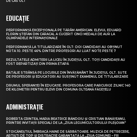
DE CAS OLT
EDUCAȚIE
PERFORMANȚĂ EXCEPȚIONALĂ PE TĂRÂM AMERICAN. ELEVUL EDUARD
FLORIN ȘTEFAN DIN CARACAL A CUCERIT CINCI MEDALII DE AUR LA
OLIMPIADELE INTERNAȚIONALE
PERFORMANȚĂ LA TITULARIZARE ÎN OLT: DOI CANDIDAȚI AU OBȚINUT
NOTA 10. PESTE 46% DINTRE PROFESORI AU LUAT NOTE PESTE 7
REZULTATELE ADMITERII LA LICEU ÎN JUDEȚUL OLT. TOȚI CANDIDAȚII AU
FOST REPARTIZAȚI DIN PRIMA ETAPĂ
BĂTĂLIE STRÂNSĂ PE LOCURILE DIN ÎNVĂȚĂMÂNT ÎN JUDEȚUL OLT. SUTE
DE PROFESORI ȘI EDUCATORI AU SUSȚINUT EXAMENUL DE TITULARIZARE
DRUMUL SPERANȚEI ÎN EDUCAȚIE. PROFESORA CARE PARCURGE ZILNIC 140
DE KILOMETRI PENTRU ELEVII DIN COMUNA OLTEANĂ FĂGEȚELU
ADMINISTRAȚIE
ROBERTA CRINTEA, MARIA BEATRICE BĂNDOIU ȘI CRISTIAN BĂNĂȚEANU,
PRINTRE INVITAȚII SPECIALI DE LA „ZIUA LEGUMICULTORULUI PLEȘOIAN”
STOICĂNEȘTIUL ÎMBRACĂ HAINE DE SĂRBĂTOARE. MUZICĂ DE PETRECERE,
ARTIȘTI DE TOP ȘI DISTRACȚIE GARANTATĂ LA „ZIUA COMUNEI – FIII