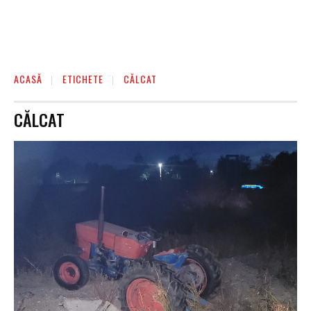
ACASĂ
ETICHETE
CĂLCAT
CĂLCAT