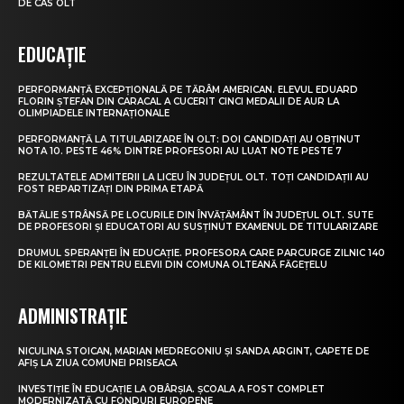
DE CAS OLT
EDUCAȚIE
PERFORMANȚĂ EXCEPȚIONALĂ PE TĂRÂM AMERICAN. ELEVUL EDUARD
FLORIN ȘTEFAN DIN CARACAL A CUCERIT CINCI MEDALII DE AUR LA
OLIMPIADELE INTERNAȚIONALE
PERFORMANȚĂ LA TITULARIZARE ÎN OLT: DOI CANDIDAȚI AU OBȚINUT
NOTA 10. PESTE 46% DINTRE PROFESORI AU LUAT NOTE PESTE 7
REZULTATELE ADMITERII LA LICEU ÎN JUDEȚUL OLT. TOȚI CANDIDAȚII AU
FOST REPARTIZAȚI DIN PRIMA ETAPĂ
BĂTĂLIE STRÂNSĂ PE LOCURILE DIN ÎNVĂȚĂMÂNT ÎN JUDEȚUL OLT. SUTE
DE PROFESORI ȘI EDUCATORI AU SUSȚINUT EXAMENUL DE TITULARIZARE
DRUMUL SPERANȚEI ÎN EDUCAȚIE. PROFESORA CARE PARCURGE ZILNIC 140
DE KILOMETRI PENTRU ELEVII DIN COMUNA OLTEANĂ FĂGEȚELU
ADMINISTRAȚIE
NICULINA STOICAN, MARIAN MEDREGONIU ȘI SANDA ARGINT, CAPETE DE
AFIȘ LA ZIUA COMUNEI PRISEACA
INVESTIȚIE ÎN EDUCAȚIE LA OBÂRȘIA. ȘCOALA A FOST COMPLET
MODERNIZATĂ CU FONDURI EUROPENE