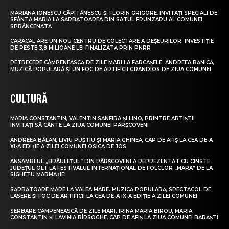
MARIANA IONESCU CĂPITĂNESCU ȘI FLORIN GRIGORE, INVITAȚI SPECIALI DE
SFÂNTA MARIA LA SĂRBĂTOAREA DIN SATUL FRUNZARU AL COMUNEI
SPRÂNCENATA
CARACAL ARE UN NOU CENTRU DE COLECTARE A DEȘEURILOR. INVESTIȚIE
DE PESTE 3,8 MILIOANE LEI FINALIZATĂ PRIN PNRR
PETRECERE CÂMPENEASCĂ DE ZILE MARI LA FĂRCAȘELE. ANDREEA BĂNICĂ,
MUZICĂ POPULARĂ ȘI UN FOC DE ARTIFICII GRANDIOS DE ZIUA COMUNEI
CULTURĂ
MARIA CONSTANTIN, VALENTIN SANFIRA ȘI LINO, PRINTRE ARTIȘTII
INVITAȚI SĂ CÂNTE LA ZIUA COMUNEI PÂRȘCOVENI
ANDREEA BĂLAN, LIVIU PUȘTIU ȘI MARIA GHINEA, CAP DE AFIȘ LA CEA DE-A
XI-A EDIȚIE A ZILEI COMUNEI OSICA DE JOS
ANSAMBLUL „BRÂULEȚUL” DIN PÂRȘCOVENI A REPREZENTAT CU CINSTE
JUDEȚUL OLT LA FESTIVALUL INTERNAȚIONAL DE FOLCLOR „MARA” DE LA
SIGHETU MARMAȚIEI
SĂRBĂTOARE MARE LA VALEA MARE. MUZICĂ POPULARĂ, SPECTACOL DE
LASERE ȘI FOC DE ARTIFICII LA CEA DE-A IX-A EDIȚIE A ZILEI COMUNEI
SERBARE CÂMPENEASCĂ DE ZILE MARI. IRINA MARIA BIROU, MARIA
CONSTANTIN ȘI LAVINIA BÎRSOGHE, CAP DE AFIȘ LA ZIUA COMUNEI BĂRĂȘTI