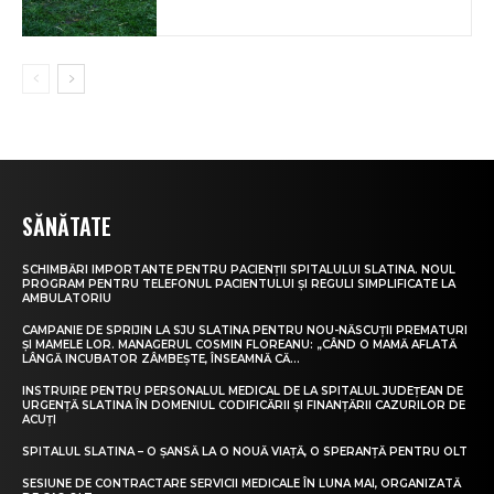
SĂNĂTATE
SCHIMBĂRI IMPORTANTE PENTRU PACIENȚII SPITALULUI SLATINA. NOUL
PROGRAM PENTRU TELEFONUL PACIENTULUI ȘI REGULI SIMPLIFICATE LA
AMBULATORIU
CAMPANIE DE SPRIJIN LA SJU SLATINA PENTRU NOU-NĂSCUȚII PREMATURI
ȘI MAMELE LOR. MANAGERUL COSMIN FLOREANU: „CÂND O MAMĂ AFLATĂ
LÂNGĂ INCUBATOR ZÂMBEȘTE, ÎNSEAMNĂ CĂ...
INSTRUIRE PENTRU PERSONALUL MEDICAL DE LA SPITALUL JUDEȚEAN DE
URGENȚĂ SLATINA ÎN DOMENIUL CODIFICĂRII ȘI FINANȚĂRII CAZURILOR DE
ACUȚI
SPITALUL SLATINA – O ȘANSĂ LA O NOUĂ VIAȚĂ, O SPERANȚĂ PENTRU OLT
SESIUNE DE CONTRACTARE SERVICII MEDICALE ÎN LUNA MAI, ORGANIZATĂ