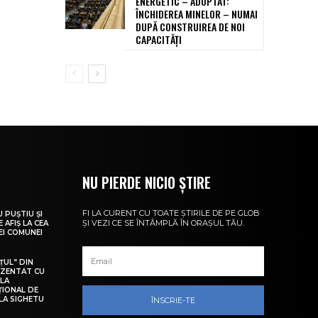
ENERGETIC – ADOPTAT:
ÎNCHIDEREA MINELOR – NUMAI
DUPĂ CONSTRUIREA DE NOI
CAPACITĂȚI
NU PIERDE NICIO ȘTIRE
FI LA CURENT CU TOATE ȘTIRILE DE PE GLOB
U PUȘTIU ȘI
ȘI VEZI CE SE ÎNTÂMPLĂ ÎN ORAȘUL TĂU.
 AFIȘ LA CEA
LEI COMUNEI
ȚUL” DIN
EZENTAT CU
 LA
ȚIONAL DE
LA SIGHETU
ÎNSCRIE-TE