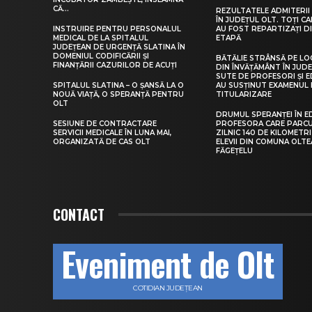
CĂ...
REZULTATELE ADMITERII 
ÎN JUDEȚUL OLT. TOȚI CA
INSTRUIRE PENTRU PERSONALUL
AU FOST REPARTIZAȚI D
MEDICAL DE LA SPITALUL
ETAPĂ
JUDEȚEAN DE URGENȚĂ SLATINA ÎN
DOMENIUL CODIFICĂRII ȘI
BĂTĂLIE STRÂNSĂ PE LO
FINANȚĂRII CAZURILOR DE ACUȚI
DIN ÎNVĂȚĂMÂNT ÎN JUDE
SUTE DE PROFESORI ȘI 
SPITALUL SLATINA – O ȘANSĂ LA O
AU SUSȚINUT EXAMENUL 
NOUĂ VIAȚĂ, O SPERANȚĂ PENTRU
TITULARIZARE
OLT
DRUMUL SPERANȚEI ÎN E
SESIUNE DE CONTRACTARE
PROFESORA CARE PARC
SERVICII MEDICALE ÎN LUNA MAI,
ZILNIC 140 DE KILOMETR
ORGANIZATĂ DE CAS OLT
ELEVII DIN COMUNA OLT
FĂGEȚELU
CONTACT
Eveniment de Olt
COTIDIAN JUDEȚEAN