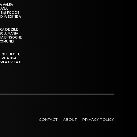
A VALEA
LARĂ,
E ȘI FOC DE
IX-A EDIȚIE A
Ă DE ZILE
IROU, MARIA
IA BÎRSOGHE,
 COMUNEI
DEȚULUI OLT,
EPE A IX-A
 CREATIVITATE
L
CONTACT
ABOUT
PRIVACY POLICY