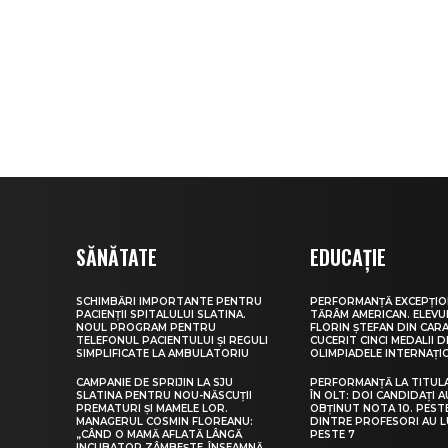
SĂNĂTATE
EDUCAȚIE
SCHIMBĂRI IMPORTANTE PENTRU
PERFORMANȚĂ EXCEPȚIO
PACIENȚII SPITALULUI SLATINA.
TĂRÂM AMERICAN. ELEV
NOUL PROGRAM PENTRU
FLORIN ȘTEFAN DIN CARA
TELEFONUL PACIENTULUI ȘI REGULI
CUCERIT CINCI MEDALII D
SIMPLIFICATE LA AMBULATORIU
OLIMPIADELE INTERNAȚI
CAMPANIE DE SPRIJIN LA SJU
PERFORMANȚĂ LA TITUL
SLATINA PENTRU NOU-NĂSCUȚII
ÎN OLT: DOI CANDIDAȚI A
PREMATURI ȘI MAMELE LOR.
OBȚINUT NOTA 10. PEST
MANAGERUL COSMIN FLOREANU:
DINTRE PROFESORI AU 
„CÂND O MAMĂ AFLATĂ LÂNGĂ
PESTE 7
INCUBATOR ZÂMBEȘTE, ÎNSEAMNĂ