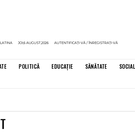
LATINA
JOI,6 AUGUST,2026
AUTENTIFICAȚI-VĂ / ÎNREGISTRAȚI-VĂ
ATE
POLITICĂ
EDUCAȚIE
SĂNĂTATE
SOCIA
RT