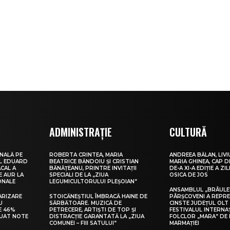
ADMINISTRAȚIE
CULTURĂ
NALĂ PE
ROBERTA CRINTEA, MARIA
ANDREEA BĂLAN, LIVI
UL EDUARD
BEATRICE BĂNDOIU ȘI CRISTIAN
MARIA GHINEA, CAP DE
CAL A
BĂNĂȚEANU, PRINTRE INVITAȚII
DE-A XI-A EDIȚIE A ZI
E AUR LA
SPECIALI DE LA „ZIUA
OSICA DE JOS
ONALE
LEGUMICULTORULUI PLEȘOIAN”
ANSAMBLUL „BRÂULE
ARIZARE
STOICĂNEȘTIUL ÎMBRACĂ HAINE DE
PÂRȘCOVENI A REPR
U
SĂRBĂTOARE. MUZICĂ DE
CINSTE JUDEȚUL OLT
E 46%
PETRECERE, ARTIȘTI DE TOP ȘI
FESTIVALUL INTERNA
LUAT NOTE
DISTRACȚIE GARANTATĂ LA „ZIUA
FOLCLOR „MARA” DE 
COMUNEI – FIII SATULUI”
MARMAȚIEI