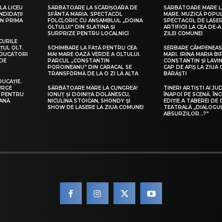
LA LICEU
SĂRBĂTOARE LA SCĂRIȘOARA DE
SĂRBĂTOARE MARE L
NDIDAȚII
SFÂNTA MARIA. SPECTACOL
MARE. MUZICĂ POPU
IN PRIMA
FOLCLORIC CU ANSAMBLUL „DOINA
SPECTACOL DE LASER
OLTULUI” DIN SLATINA ȘI
ARTIFICII LA CEA DE-A 
SURPRIZE PENTRU LOCALNICI
ZILEI COMUNEI
CURILE
ȚUL OLT.
SCHIMBARE LA FAȚĂ PENTRU CEA
SERBARE CÂMPENEASC
EDUCATORI
MAI MARE OAZĂ VERDE A OLTULUI.
MARI. IRINA MARIA B
DE
PARCUL „CONSTANTIN
CONSTANTIN ȘI LAVIN
POROINEANU” DIN CARACAL SE
CAP DE AFIȘ LA ZIUA
TRANSFORMĂ DE LA O ZI LA ALTA
BĂRĂȘTI
DUCAȚIE.
URGE
SĂRBĂTOARE MARE LA CUNGREA!
TINERI ARTIȘTI AI JU
I PENTRU
IONUȚ ȘI DOINIȚA DOLĂNESCU,
ÎNAPOI PE SCENĂ. ÎNC
EANĂ
NICULINA STOICAN, SHONDY ȘI
EDIȚIE A TABEREI DE
SHOW DE LASERE LA ZIUA COMUNEI
TEATRALĂ „DIALOGU
ABSURZILOR…?”