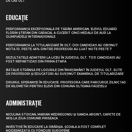
DE CAS OLT
EDUCAȚIE
PERFORMANȚĂ EXCEPȚIONALĂ PE TĂRÂM AMERICAN. ELEVUL EDUARD
FLORIN ȘTEFAN DIN CARACAL A CUCERIT CINCI MEDALII DE AUR LA
OLIMPIADELE INTERNAȚIONALE
PERFORMANȚĂ LA TITULARIZARE ÎN OLT: DOI CANDIDAȚI AU OBȚINUT
NOTA 10. PESTE 46% DINTRE PROFESORI AU LUAT NOTE PESTE 7
REZULTATELE ADMITERII LA LICEU ÎN JUDEȚUL OLT. TOȚI CANDIDAȚII AU
FOST REPARTIZAȚI DIN PRIMA ETAPĂ
BĂTĂLIE STRÂNSĂ PE LOCURILE DIN ÎNVĂȚĂMÂNT ÎN JUDEȚUL OLT. SUTE
DE PROFESORI ȘI EDUCATORI AU SUSȚINUT EXAMENUL DE TITULARIZARE
DRUMUL SPERANȚEI ÎN EDUCAȚIE. PROFESORA CARE PARCURGE ZILNIC 140
DE KILOMETRI PENTRU ELEVII DIN COMUNA OLTEANĂ FĂGEȚELU
ADMINISTRAȚIE
NICULINA STOICAN, MARIAN MEDREGONIU ȘI SANDA ARGINT, CAPETE DE
AFIȘ LA ZIUA COMUNEI PRISEACA
INVESTIȚIE ÎN EDUCAȚIE LA OBÂRȘIA. ȘCOALA A FOST COMPLET
MODERNIZATĂ CU FONDURI EUROPENE