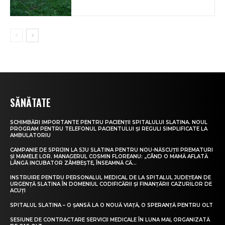
SĂNĂTATE
SCHIMBĂRI IMPORTANTE PENTRU PACIENȚII SPITALULUI SLATINA. NOUL
PROGRAM PENTRU TELEFONUL PACIENTULUI ȘI REGULI SIMPLIFICATE LA
AMBULATORIU
CAMPANIE DE SPRIJIN LA SJU SLATINA PENTRU NOU-NĂSCUȚII PREMATURI
ȘI MAMELE LOR. MANAGERUL COSMIN FLOREANU: „CÂND O MAMĂ AFLATĂ
LÂNGĂ INCUBATOR ZÂMBEȘTE, ÎNSEAMNĂ CĂ...
INSTRUIRE PENTRU PERSONALUL MEDICAL DE LA SPITALUL JUDEȚEAN DE
URGENȚĂ SLATINA ÎN DOMENIUL CODIFICĂRII ȘI FINANȚĂRII CAZURILOR DE
ACUȚI
SPITALUL SLATINA – O ȘANSĂ LA O NOUĂ VIAȚĂ, O SPERANȚĂ PENTRU OLT
SESIUNE DE CONTRACTARE SERVICII MEDICALE ÎN LUNA MAI, ORGANIZATĂ