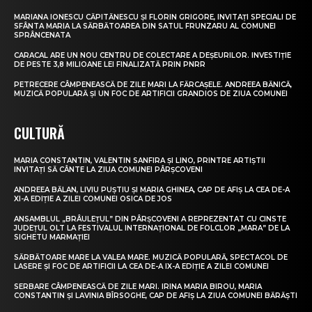
MARIANA IONESCU CĂPITĂNESCU ȘI FLORIN GRIGORE, INVITAȚI SPECIALI DE
SFÂNTA MARIA LA SĂRBĂTOAREA DIN SATUL FRUNZARU AL COMUNEI
SPRÂNCENATA
CARACAL ARE UN NOU CENTRU DE COLECTARE A DEȘEURILOR. INVESTIȚIE
DE PESTE 3,8 MILIOANE LEI FINALIZATĂ PRIN PNRR
PETRECERE CÂMPENEASCĂ DE ZILE MARI LA FĂRCAȘELE. ANDREEA BĂNICĂ,
MUZICĂ POPULARĂ ȘI UN FOC DE ARTIFICII GRANDIOS DE ZIUA COMUNEI
CULTURĂ
MARIA CONSTANTIN, VALENTIN SANFIRA ȘI LINO, PRINTRE ARTIȘTII
INVITAȚI SĂ CÂNTE LA ZIUA COMUNEI PÂRȘCOVENI
ANDREEA BĂLAN, LIVIU PUȘTIU ȘI MARIA GHINEA, CAP DE AFIȘ LA CEA DE-A
XI-A EDIȚIE A ZILEI COMUNEI OSICA DE JOS
ANSAMBLUL „BRÂULEȚUL” DIN PÂRȘCOVENI A REPREZENTAT CU CINSTE
JUDEȚUL OLT LA FESTIVALUL INTERNAȚIONAL DE FOLCLOR „MARA” DE LA
SIGHETU MARMAȚIEI
SĂRBĂTOARE MARE LA VALEA MARE. MUZICĂ POPULARĂ, SPECTACOL DE
LASERE ȘI FOC DE ARTIFICII LA CEA DE-A IX-A EDIȚIE A ZILEI COMUNEI
SERBARE CÂMPENEASCĂ DE ZILE MARI. IRINA MARIA BIROU, MARIA
CONSTANTIN ȘI LAVINIA BÎRSOGHE, CAP DE AFIȘ LA ZIUA COMUNEI BĂRĂȘTI