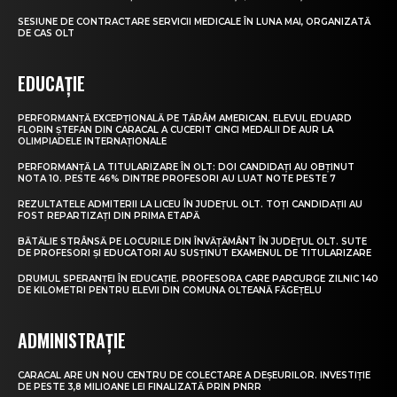
SESIUNE DE CONTRACTARE SERVICII MEDICALE ÎN LUNA MAI, ORGANIZATĂ
DE CAS OLT
EDUCAȚIE
PERFORMANȚĂ EXCEPȚIONALĂ PE TĂRÂM AMERICAN. ELEVUL EDUARD
FLORIN ȘTEFAN DIN CARACAL A CUCERIT CINCI MEDALII DE AUR LA
OLIMPIADELE INTERNAȚIONALE
PERFORMANȚĂ LA TITULARIZARE ÎN OLT: DOI CANDIDAȚI AU OBȚINUT
NOTA 10. PESTE 46% DINTRE PROFESORI AU LUAT NOTE PESTE 7
REZULTATELE ADMITERII LA LICEU ÎN JUDEȚUL OLT. TOȚI CANDIDAȚII AU
FOST REPARTIZAȚI DIN PRIMA ETAPĂ
BĂTĂLIE STRÂNSĂ PE LOCURILE DIN ÎNVĂȚĂMÂNT ÎN JUDEȚUL OLT. SUTE
DE PROFESORI ȘI EDUCATORI AU SUSȚINUT EXAMENUL DE TITULARIZARE
DRUMUL SPERANȚEI ÎN EDUCAȚIE. PROFESORA CARE PARCURGE ZILNIC 140
DE KILOMETRI PENTRU ELEVII DIN COMUNA OLTEANĂ FĂGEȚELU
ADMINISTRAȚIE
CARACAL ARE UN NOU CENTRU DE COLECTARE A DEȘEURILOR. INVESTIȚIE
DE PESTE 3,8 MILIOANE LEI FINALIZATĂ PRIN PNRR