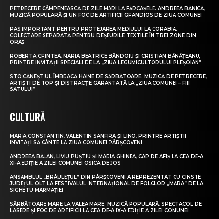
PETRECERE CÂMPENEASCĂ DE ZILE MARI LA FĂRCAȘELE. ANDREEA BĂNICĂ,
MUZICĂ POPULARĂ ȘI UN FOC DE ARTIFICII GRANDIOS DE ZIUA COMUNEI
PAS IMPORTANT PENTRU PROTEJAREA MEDIULUI LA CORABIA.
COLECTARE SEPARATĂ PENTRU DEȘEURILE TEXTILE ÎN TREI ZONE DIN
ORAȘ
ROBERTA CRINTEA, MARIA BEATRICE BĂNDOIU ȘI CRISTIAN BĂNĂȚEANU,
PRINTRE INVITAȚII SPECIALI DE LA „ZIUA LEGUMICULTORULUI PLEȘOIAN”
STOICĂNEȘTIUL ÎMBRACĂ HAINE DE SĂRBĂTOARE. MUZICĂ DE PETRECERE,
ARTIȘTI DE TOP ȘI DISTRACȚIE GARANTATĂ LA „ZIUA COMUNEI – FIII
SATULUI”
CULTURĂ
MARIA CONSTANTIN, VALENTIN SANFIRA ȘI LINO, PRINTRE ARTIȘTII
INVITAȚI SĂ CÂNTE LA ZIUA COMUNEI PÂRȘCOVENI
ANDREEA BĂLAN, LIVIU PUȘTIU ȘI MARIA GHINEA, CAP DE AFIȘ LA CEA DE-A
XI-A EDIȚIE A ZILEI COMUNEI OSICA DE JOS
ANSAMBLUL „BRÂULEȚUL” DIN PÂRȘCOVENI A REPREZENTAT CU CINSTE
JUDEȚUL OLT LA FESTIVALUL INTERNAȚIONAL DE FOLCLOR „MARA” DE LA
SIGHETU MARMAȚIEI
SĂRBĂTOARE MARE LA VALEA MARE. MUZICĂ POPULARĂ, SPECTACOL DE
LASERE ȘI FOC DE ARTIFICII LA CEA DE-A IX-A EDIȚIE A ZILEI COMUNEI