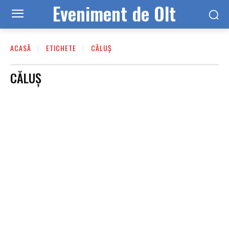
Eveniment de Olt
ACASĂ
ETICHETE
CĂLUȘ
CĂLUȘ