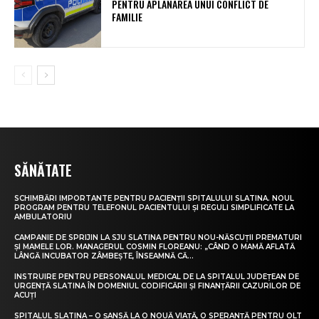
PENTRU APLANAREA UNUI CONFLICT DE
FAMILIE
SĂNĂTATE
SCHIMBĂRI IMPORTANTE PENTRU PACIENȚII SPITALULUI SLATINA. NOUL
PROGRAM PENTRU TELEFONUL PACIENTULUI ȘI REGULI SIMPLIFICATE LA
AMBULATORIU
CAMPANIE DE SPRIJIN LA SJU SLATINA PENTRU NOU-NĂSCUȚII PREMATURI
ȘI MAMELE LOR. MANAGERUL COSMIN FLOREANU: „CÂND O MAMĂ AFLATĂ
LÂNGĂ INCUBATOR ZÂMBEȘTE, ÎNSEAMNĂ CĂ...
INSTRUIRE PENTRU PERSONALUL MEDICAL DE LA SPITALUL JUDEȚEAN DE
URGENȚĂ SLATINA ÎN DOMENIUL CODIFICĂRII ȘI FINANȚĂRII CAZURILOR DE
ACUȚI
SPITALUL SLATINA – O ȘANSĂ LA O NOUĂ VIAȚĂ, O SPERANȚĂ PENTRU OLT