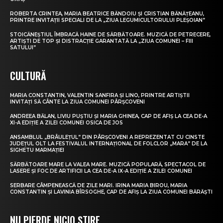
ROBERTA CRINTEA, MARIA BEATRICE BĂNDOIU ȘI CRISTIAN BĂNĂȚEANU,
PRINTRE INVITAȚII SPECIALI DE LA „ZIUA LEGUMICULTORULUI PLEȘOIAN”
STOICĂNEȘTIUL ÎMBRACĂ HAINE DE SĂRBĂTOARE. MUZICĂ DE PETRECERE,
ARTIȘTI DE TOP ȘI DISTRACȚIE GARANTATĂ LA „ZIUA COMUNEI – FIII
SATULUI”
CULTURĂ
MARIA CONSTANTIN, VALENTIN SANFIRA ȘI LINO, PRINTRE ARTIȘTII
INVITAȚI SĂ CÂNTE LA ZIUA COMUNEI PÂRȘCOVENI
ANDREEA BĂLAN, LIVIU PUȘTIU ȘI MARIA GHINEA, CAP DE AFIȘ LA CEA DE-A
XI-A EDIȚIE A ZILEI COMUNEI OSICA DE JOS
ANSAMBLUL „BRÂULEȚUL” DIN PÂRȘCOVENI A REPREZENTAT CU CINSTE
JUDEȚUL OLT LA FESTIVALUL INTERNAȚIONAL DE FOLCLOR „MARA” DE LA
SIGHETU MARMAȚIEI
SĂRBĂTOARE MARE LA VALEA MARE. MUZICĂ POPULARĂ, SPECTACOL DE
LASERE ȘI FOC DE ARTIFICII LA CEA DE-A IX-A EDIȚIE A ZILEI COMUNEI
SERBARE CÂMPENEASCĂ DE ZILE MARI. IRINA MARIA BIROU, MARIA
CONSTANTIN ȘI LAVINIA BÎRSOGHE, CAP DE AFIȘ LA ZIUA COMUNEI BĂRĂȘTI
NU PIERDE NICIO ȘTIRE