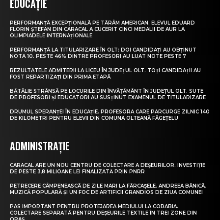
EDUCAȚIE
PERFORMANȚĂ EXCEPȚIONALĂ PE TĂRÂM AMERICAN. ELEVUL EDUARD
FLORIN ȘTEFAN DIN CARACAL A CUCERIT CINCI MEDALII DE AUR LA
OLIMPIADELE INTERNAȚIONALE
PERFORMANȚĂ LA TITULARIZARE ÎN OLT: DOI CANDIDAȚI AU OBȚINUT
NOTA 10. PESTE 46% DINTRE PROFESORI AU LUAT NOTE PESTE 7
REZULTATELE ADMITERII LA LICEU ÎN JUDEȚUL OLT. TOȚI CANDIDAȚII AU
FOST REPARTIZAȚI DIN PRIMA ETAPĂ
BĂTĂLIE STRÂNSĂ PE LOCURILE DIN ÎNVĂȚĂMÂNT ÎN JUDEȚUL OLT. SUTE
DE PROFESORI ȘI EDUCATORI AU SUSȚINUT EXAMENUL DE TITULARIZARE
DRUMUL SPERANȚEI ÎN EDUCAȚIE. PROFESORA CARE PARCURGE ZILNIC 140
DE KILOMETRI PENTRU ELEVII DIN COMUNA OLTEANĂ FĂGEȚELU
ADMINISTRAȚIE
CARACAL ARE UN NOU CENTRU DE COLECTARE A DEȘEURILOR. INVESTIȚIE
DE PESTE 3,8 MILIOANE LEI FINALIZATĂ PRIN PNRR
PETRECERE CÂMPENEASCĂ DE ZILE MARI LA FĂRCAȘELE. ANDREEA BĂNICĂ,
MUZICĂ POPULARĂ ȘI UN FOC DE ARTIFICII GRANDIOS DE ZIUA COMUNEI
PAS IMPORTANT PENTRU PROTEJAREA MEDIULUI LA CORABIA.
COLECTARE SEPARATĂ PENTRU DEȘEURILE TEXTILE ÎN TREI ZONE DIN
ORAȘ