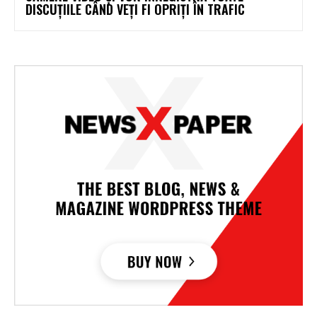
DISCUŢIILE CÂND VEŢI FI OPRIŢI ÎN TRAFIC