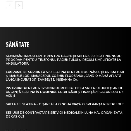
SĂNĂTATE
SCHIMBĂRI IMPORTANTE PENTRU PACIENȚII SPITALULUI SLATINA. NOUL
PROGRAM PENTRU TELEFONUL PACIENTULUI ȘI REGULI SIMPLIFICATE LA
AMBULATORIU
CAMPANIE DE SPRIJIN LA SJU SLATINA PENTRU NOU-NĂSCUȚII PREMATURI
ȘI MAMELE LOR. MANAGERUL COSMIN FLOREANU: „CÂND O MAMĂ AFLATĂ
LÂNGĂ INCUBATOR ZÂMBEȘTE, ÎNSEAMNĂ CĂ...
INSTRUIRE PENTRU PERSONALUL MEDICAL DE LA SPITALUL JUDEȚEAN DE
URGENȚĂ SLATINA ÎN DOMENIUL CODIFICĂRII ȘI FINANȚĂRII CAZURILOR DE
ACUȚI
SPITALUL SLATINA – O ȘANSĂ LA O NOUĂ VIAȚĂ, O SPERANȚĂ PENTRU OLT
SESIUNE DE CONTRACTARE SERVICII MEDICALE ÎN LUNA MAI, ORGANIZATĂ
DE CAS OLT