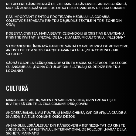
PETRECERE CÂMPENEASCĂ DE ZILE MARI LA FĂRCAȘELE. ANDREEA BĂNICĂ,
MUZICĂ POPULARĂ ȘI UN FOC DE ARTIFICII GRANDIOS DE ZIUA COMUNEI
PAS IMPORTANT PENTRU PROTEJAREA MEDIULUI LA CORABIA.
COLECTARE SEPARATĂ PENTRU DEȘEURILE TEXTILE ÎN TREI ZONE DIN
ORAȘ
ROBERTA CRINTEA, MARIA BEATRICE BĂNDOIU ȘI CRISTIAN BĂNĂȚEANU,
PRINTRE INVITAȚII SPECIALI DE LA „ZIUA LEGUMICULTORULUI PLEȘOIAN”
STOICĂNEȘTIUL ÎMBRACĂ HAINE DE SĂRBĂTOARE. MUZICĂ DE PETRECERE,
ARTIȘTI DE TOP ȘI DISTRACȚIE GARANTATĂ LA „ZIUA COMUNEI – FIII
SATULUI”
SĂRBĂTOARE LA SCĂRIȘOARA DE SFÂNTA MARIA. SPECTACOL FOLCLORIC
CU ANSAMBLUL „DOINA OLTULUI” DIN SLATINA ȘI SURPRIZE PENTRU
LOCALNICI
CULTURĂ
MARIA CONSTANTIN, VALENTIN SANFIRA ȘI LINO, PRINTRE ARTIȘTII
INVITAȚI SĂ CÂNTE LA ZIUA COMUNEI PÂRȘCOVENI
ANDREEA BĂLAN, LIVIU PUȘTIU ȘI MARIA GHINEA, CAP DE AFIȘ LA CEA DE-A
XI-A EDIȚIE A ZILEI COMUNEI OSICA DE JOS
ANSAMBLUL „BRÂULEȚUL” DIN PÂRȘCOVENI A REPREZENTAT CU CINSTE
JUDEȚUL OLT LA FESTIVALUL INTERNAȚIONAL DE FOLCLOR „MARA” DE LA
SIGHETU MARMAȚIEI