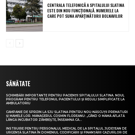
CENTRALA TELEFONICĂ A SPITALULUI SLATINA
ESTE DIN NOU FUNCȚIONALĂ. NUMERELE LA
CARE POT SUNA APARȚINĂTORII BOLNAVILOR
SĂNĂTATE
SCHIMBĂRI IMPORTANTE PENTRU PACIENȚII SPITALULUI SLATINA. NOUL
PROGRAM PENTRU TELEFONUL PACIENTULUI ȘI REGULI SIMPLIFICATE LA
AMBULATORIU
CAMPANIE DE SPRIJIN LA SJU SLATINA PENTRU NOU-NĂSCUȚII PREMATURI
ȘI MAMELE LOR. MANAGERUL COSMIN FLOREANU: „CÂND O MAMĂ AFLATĂ
LÂNGĂ INCUBATOR ZÂMBEȘTE, ÎNSEAMNĂ CĂ...
INSTRUIRE PENTRU PERSONALUL MEDICAL DE LA SPITALUL JUDEȚEAN DE
URGENȚĂ SLATINA ÎN DOMENIUL CODIFICĂRII ȘI FINANȚĂRII CAZURILOR DE