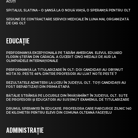
ACUȚI
SPITALUL SLATINA – O ȘANSĂ LA O NOUĂ VIAȚĂ, O SPERANȚĂ PENTRU OLT
SESIUNE DE CONTRACTARE SERVICII MEDICALE ÎN LUNA MAI, ORGANIZATĂ
DE CAS OLT
EDUCAȚIE
PERFORMANȚĂ EXCEPȚIONALĂ PE TĂRÂM AMERICAN. ELEVUL EDUARD
FLORIN ȘTEFAN DIN CARACAL A CUCERIT CINCI MEDALII DE AUR LA
OLIMPIADELE INTERNAȚIONALE
PERFORMANȚĂ LA TITULARIZARE ÎN OLT: DOI CANDIDAȚI AU OBȚINUT
NOTA 10. PESTE 46% DINTRE PROFESORI AU LUAT NOTE PESTE 7
REZULTATELE ADMITERII LA LICEU ÎN JUDEȚUL OLT. TOȚI CANDIDAȚII AU
FOST REPARTIZAȚI DIN PRIMA ETAPĂ
BĂTĂLIE STRÂNSĂ PE LOCURILE DIN ÎNVĂȚĂMÂNT ÎN JUDEȚUL OLT. SUTE
DE PROFESORI ȘI EDUCATORI AU SUSȚINUT EXAMENUL DE TITULARIZARE
DRUMUL SPERANȚEI ÎN EDUCAȚIE. PROFESORA CARE PARCURGE ZILNIC 140
DE KILOMETRI PENTRU ELEVII DIN COMUNA OLTEANĂ FĂGEȚELU
ADMINISTRAȚIE