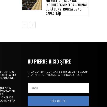
ENERGETIC – ADOPTAT:
ÎNCHIDEREA MINELOR – NUMAI
DUPĂ CONSTRUIREA DE NOI
CAPACITĂȚI
NU PIERDE NICIO ȘTIRE
FI LA CURENT CU TOATE ȘTIRILE DE PE GLOB
U PUȘTIU ȘI
ȘI VEZI CE SE ÎNTÂMPLĂ ÎN ORAȘUL TĂU.
 AFIȘ LA CEA
LEI COMUNEI
ȚUL” DIN
EZENTAT CU
 LA
ȚIONAL DE
LA SIGHETU
ÎNSCRIE-TE