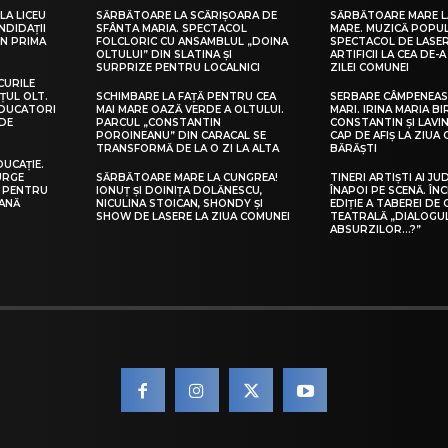
LA LICEU
SĂRBĂTOARE LA SCĂRIȘOARA DE
SĂRBĂTOARE MARE L
NDIDAȚII
SFÂNTA MARIA. SPECTACOL
MARE. MUZICĂ POPU
IN PRIMA
FOLCLORIC CU ANSAMBLUL „DOINA
SPECTACOL DE LASER
OLTULUI” DIN SLATINA ȘI
ARTIFICII LA CEA DE-A 
SURPRIZE PENTRU LOCALNICI
ZILEI COMUNEI
CURILE
ȚUL OLT.
SCHIMBARE LA FAȚĂ PENTRU CEA
SERBARE CÂMPENEASC
EDUCATORI
MAI MARE OAZĂ VERDE A OLTULUI.
MARI. IRINA MARIA B
DE
PARCUL „CONSTANTIN
CONSTANTIN ȘI LAVIN
POROINEANU” DIN CARACAL SE
CAP DE AFIȘ LA ZIUA
TRANSFORMĂ DE LA O ZI LA ALTA
BĂRĂȘTI
DUCAȚIE.
URGE
SĂRBĂTOARE MARE LA CUNGREA!
TINERI ARTIȘTI AI JU
I PENTRU
IONUȚ ȘI DOINIȚA DOLĂNESCU,
ÎNAPOI PE SCENĂ. ÎNC
EANĂ
NICULINA STOICAN, SHONDY ȘI
EDIȚIE A TABEREI DE
SHOW DE LASERE LA ZIUA COMUNEI
TEATRALĂ „DIALOGU
ABSURZILOR…?”