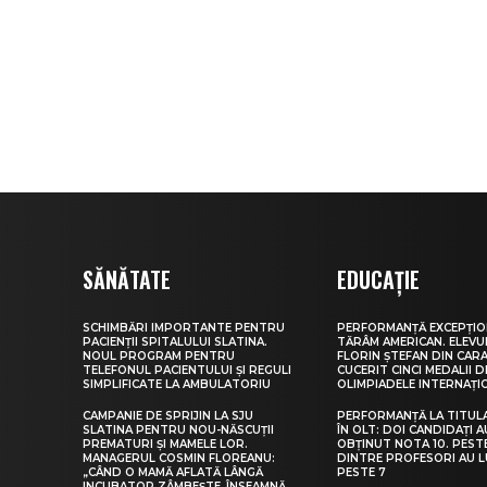
SĂNĂTATE
EDUCAȚIE
SCHIMBĂRI IMPORTANTE PENTRU
PERFORMANȚĂ EXCEPȚIO
PACIENȚII SPITALULUI SLATINA.
TĂRÂM AMERICAN. ELEV
NOUL PROGRAM PENTRU
FLORIN ȘTEFAN DIN CARA
TELEFONUL PACIENTULUI ȘI REGULI
CUCERIT CINCI MEDALII D
SIMPLIFICATE LA AMBULATORIU
OLIMPIADELE INTERNAȚI
CAMPANIE DE SPRIJIN LA SJU
PERFORMANȚĂ LA TITUL
SLATINA PENTRU NOU-NĂSCUȚII
ÎN OLT: DOI CANDIDAȚI A
PREMATURI ȘI MAMELE LOR.
OBȚINUT NOTA 10. PEST
MANAGERUL COSMIN FLOREANU:
DINTRE PROFESORI AU 
„CÂND O MAMĂ AFLATĂ LÂNGĂ
PESTE 7
INCUBATOR ZÂMBEȘTE, ÎNSEAMNĂ