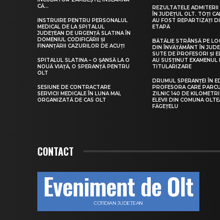
CĂ...
REZULTATELE ADMITERII 
ÎN JUDEȚUL OLT. TOȚI CA
INSTRUIRE PENTRU PERSONALUL
AU FOST REPARTIZAȚI D
MEDICAL DE LA SPITALUL
ETAPĂ
JUDEȚEAN DE URGENȚĂ SLATINA ÎN
DOMENIUL CODIFICĂRII ȘI
BĂTĂLIE STRÂNSĂ PE LO
FINANȚĂRII CAZURILOR DE ACUȚI
DIN ÎNVĂȚĂMÂNT ÎN JUDE
SUTE DE PROFESORI ȘI 
SPITALUL SLATINA – O ȘANSĂ LA O
AU SUSȚINUT EXAMENUL 
NOUĂ VIAȚĂ, O SPERANȚĂ PENTRU
TITULARIZARE
OLT
DRUMUL SPERANȚEI ÎN E
SESIUNE DE CONTRACTARE
PROFESORA CARE PARC
SERVICII MEDICALE ÎN LUNA MAI,
ZILNIC 140 DE KILOMETR
ORGANIZATĂ DE CAS OLT
ELEVII DIN COMUNA OLT
FĂGEȚELU
CONTACT
Eveniment de Olt
COTIDIAN JUDEȚEAN