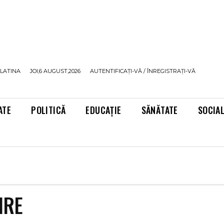
LATINA
JOI,6 AUGUST,2026
AUTENTIFICAȚI-VĂ / ÎNREGISTRAȚI-VĂ
ATE
POLITICĂ
EDUCAȚIE
SĂNĂTATE
SOCIA
IRE