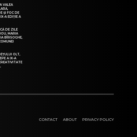
A VALEA
LARĂ,
E ȘI FOC DE
IX-A EDIȚIE A
Ă DE ZILE
IROU, MARIA
IA BÎRSOGHE,
 COMUNEI
DEȚULUI OLT,
EPE A IX-A
 CREATIVITATE
L
CONTACT
ABOUT
PRIVACY POLICY