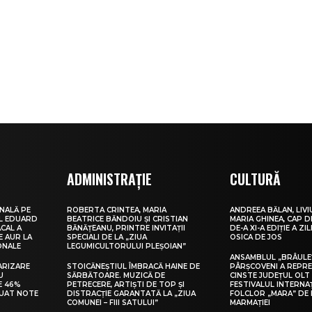
ADMINISTRAȚIE
CULTURĂ
NALĂ PE
ROBERTA CRINTEA, MARIA
ANDREEA BĂLAN, LIVI
UL EDUARD
BEATRICE BĂNDOIU ȘI CRISTIAN
MARIA GHINEA, CAP DE
CAL A
BĂNĂȚEANU, PRINTRE INVITAȚII
DE-A XI-A EDIȚIE A ZI
E AUR LA
SPECIALI DE LA „ZIUA
OSICA DE JOS
ONALE
LEGUMICULTORULUI PLEȘOIAN”
ANSAMBLUL „BRÂULE
ARIZARE
STOICĂNEȘTIUL ÎMBRACĂ HAINE DE
PÂRȘCOVENI A REPR
U
SĂRBĂTOARE. MUZICĂ DE
CINSTE JUDEȚUL OLT
E 46%
PETRECERE, ARTIȘTI DE TOP ȘI
FESTIVALUL INTERNA
LUAT NOTE
DISTRACȚIE GARANTATĂ LA „ZIUA
FOLCLOR „MARA” DE 
COMUNEI – FIII SATULUI”
MARMAȚIEI