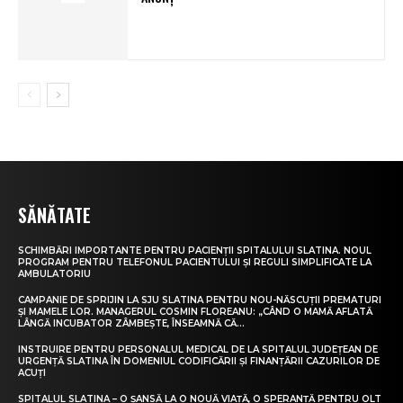
SĂNĂTATE
SCHIMBĂRI IMPORTANTE PENTRU PACIENȚII SPITALULUI SLATINA. NOUL
PROGRAM PENTRU TELEFONUL PACIENTULUI ȘI REGULI SIMPLIFICATE LA
AMBULATORIU
CAMPANIE DE SPRIJIN LA SJU SLATINA PENTRU NOU-NĂSCUȚII PREMATURI
ȘI MAMELE LOR. MANAGERUL COSMIN FLOREANU: „CÂND O MAMĂ AFLATĂ
LÂNGĂ INCUBATOR ZÂMBEȘTE, ÎNSEAMNĂ CĂ...
INSTRUIRE PENTRU PERSONALUL MEDICAL DE LA SPITALUL JUDEȚEAN DE
URGENȚĂ SLATINA ÎN DOMENIUL CODIFICĂRII ȘI FINANȚĂRII CAZURILOR DE
ACUȚI
SPITALUL SLATINA – O ȘANSĂ LA O NOUĂ VIAȚĂ, O SPERANȚĂ PENTRU OLT