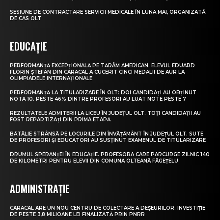
SESIUNE DE CONTRACTARE SERVICII MEDICALE ÎN LUNA MAI, ORGANIZATĂ
DE CAS OLT
EDUCAȚIE
PERFORMANȚĂ EXCEPȚIONALĂ PE TĂRÂM AMERICAN. ELEVUL EDUARD
FLORIN ȘTEFAN DIN CARACAL A CUCERIT CINCI MEDALII DE AUR LA
OLIMPIADELE INTERNAȚIONALE
PERFORMANȚĂ LA TITULARIZARE ÎN OLT: DOI CANDIDAȚI AU OBȚINUT
NOTA 10. PESTE 46% DINTRE PROFESORI AU LUAT NOTE PESTE 7
REZULTATELE ADMITERII LA LICEU ÎN JUDEȚUL OLT. TOȚI CANDIDAȚII AU
FOST REPARTIZAȚI DIN PRIMA ETAPĂ
BĂTĂLIE STRÂNSĂ PE LOCURILE DIN ÎNVĂȚĂMÂNT ÎN JUDEȚUL OLT. SUTE
DE PROFESORI ȘI EDUCATORI AU SUSȚINUT EXAMENUL DE TITULARIZARE
DRUMUL SPERANȚEI ÎN EDUCAȚIE. PROFESORA CARE PARCURGE ZILNIC 140
DE KILOMETRI PENTRU ELEVII DIN COMUNA OLTEANĂ FĂGEȚELU
ADMINISTRAȚIE
CARACAL ARE UN NOU CENTRU DE COLECTARE A DEȘEURILOR. INVESTIȚIE
DE PESTE 3,8 MILIOANE LEI FINALIZATĂ PRIN PNRR