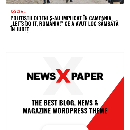
SOCIAL
POLIȚIȘTII OLTENI S-AU IMPLICAT ÎN CAMPANIA
„LET’S DO IT, ROMÂNIA!” CE A AVUT LOC SÂMBĂTĂ
ÎN JUDEȚ