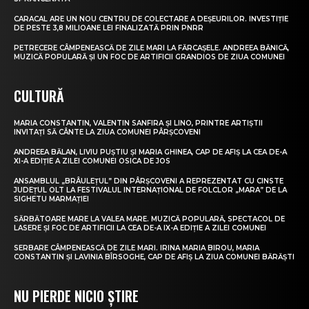
CARACAL ARE UN NOU CENTRU DE COLECTARE A DEȘEURILOR. INVESTIȚIE
DE PESTE 3,8 MILIOANE LEI FINALIZATĂ PRIN PNRR
PETRECERE CÂMPENEASCĂ DE ZILE MARI LA FĂRCAȘELE. ANDREEA BĂNICĂ,
MUZICĂ POPULARĂ ȘI UN FOC DE ARTIFICII GRANDIOS DE ZIUA COMUNEI
CULTURĂ
MARIA CONSTANTIN, VALENTIN SANFIRA ȘI LINO, PRINTRE ARTIȘTII
INVITAȚI SĂ CÂNTE LA ZIUA COMUNEI PÂRȘCOVENI
ANDREEA BĂLAN, LIVIU PUȘTIU ȘI MARIA GHINEA, CAP DE AFIȘ LA CEA DE-A
XI-A EDIȚIE A ZILEI COMUNEI OSICA DE JOS
ANSAMBLUL „BRÂULEȚUL” DIN PÂRȘCOVENI A REPREZENTAT CU CINSTE
JUDEȚUL OLT LA FESTIVALUL INTERNAȚIONAL DE FOLCLOR „MARA” DE LA
SIGHETU MARMAȚIEI
SĂRBĂTOARE MARE LA VALEA MARE. MUZICĂ POPULARĂ, SPECTACOL DE
LASERE ȘI FOC DE ARTIFICII LA CEA DE-A IX-A EDIȚIE A ZILEI COMUNEI
SERBARE CÂMPENEASCĂ DE ZILE MARI. IRINA MARIA BIROU, MARIA
CONSTANTIN ȘI LAVINIA BÎRSOGHE, CAP DE AFIȘ LA ZIUA COMUNEI BĂRĂȘTI
NU PIERDE NICIO ȘTIRE