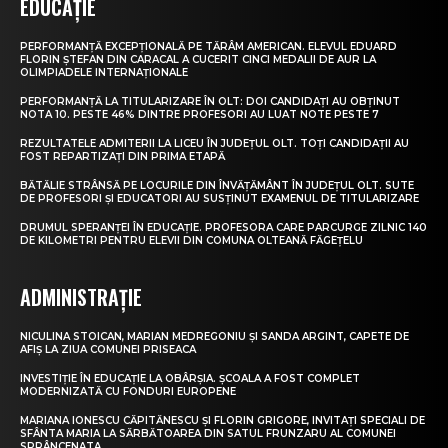
EDUCAȚIE
PERFORMANȚĂ EXCEPȚIONALĂ PE TĂRÂM AMERICAN. ELEVUL EDUARD
FLORIN ȘTEFAN DIN CARACAL A CUCERIT CINCI MEDALII DE AUR LA
OLIMPIADELE INTERNAȚIONALE
PERFORMANȚĂ LA TITULARIZARE ÎN OLT: DOI CANDIDAȚI AU OBȚINUT
NOTA 10. PESTE 46% DINTRE PROFESORI AU LUAT NOTE PESTE 7
REZULTATELE ADMITERII LA LICEU ÎN JUDEȚUL OLT. TOȚI CANDIDAȚII AU
FOST REPARTIZAȚI DIN PRIMA ETAPĂ
BĂTĂLIE STRÂNSĂ PE LOCURILE DIN ÎNVĂȚĂMÂNT ÎN JUDEȚUL OLT. SUTE
DE PROFESORI ȘI EDUCATORI AU SUSȚINUT EXAMENUL DE TITULARIZARE
DRUMUL SPERANȚEI ÎN EDUCAȚIE. PROFESORA CARE PARCURGE ZILNIC 140
DE KILOMETRI PENTRU ELEVII DIN COMUNA OLTEANĂ FĂGEȚELU
ADMINISTRAȚIE
NICULINA STOICAN, MARIAN MEDREGONIU ȘI SANDA ARGINT, CAPETE DE
AFIȘ LA ZIUA COMUNEI PRISEACA
INVESTIȚIE ÎN EDUCAȚIE LA OBÂRȘIA. ȘCOALA A FOST COMPLET
MODERNIZATĂ CU FONDURI EUROPENE
MARIANA IONESCU CĂPITĂNESCU ȘI FLORIN GRIGORE, INVITAȚI SPECIALI DE
SFÂNTA MARIA LA SĂRBĂTOAREA DIN SATUL FRUNZARU AL COMUNEI
SPRÂNCENATA