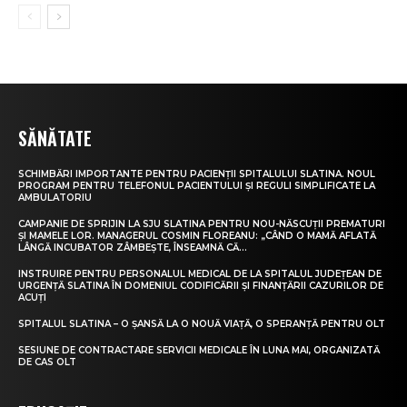
SĂNĂTATE
SCHIMBĂRI IMPORTANTE PENTRU PACIENȚII SPITALULUI SLATINA. NOUL
PROGRAM PENTRU TELEFONUL PACIENTULUI ȘI REGULI SIMPLIFICATE LA
AMBULATORIU
CAMPANIE DE SPRIJIN LA SJU SLATINA PENTRU NOU-NĂSCUȚII PREMATURI
ȘI MAMELE LOR. MANAGERUL COSMIN FLOREANU: „CÂND O MAMĂ AFLATĂ
LÂNGĂ INCUBATOR ZÂMBEȘTE, ÎNSEAMNĂ CĂ...
INSTRUIRE PENTRU PERSONALUL MEDICAL DE LA SPITALUL JUDEȚEAN DE
URGENȚĂ SLATINA ÎN DOMENIUL CODIFICĂRII ȘI FINANȚĂRII CAZURILOR DE
ACUȚI
SPITALUL SLATINA – O ȘANSĂ LA O NOUĂ VIAȚĂ, O SPERANȚĂ PENTRU OLT
SESIUNE DE CONTRACTARE SERVICII MEDICALE ÎN LUNA MAI, ORGANIZATĂ
DE CAS OLT