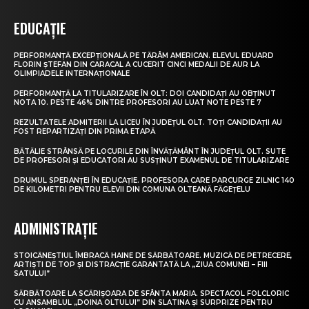
EDUCAȚIE
PERFORMANȚĂ EXCEPȚIONALĂ PE TĂRÂM AMERICAN. ELEVUL EDUARD
FLORIN ȘTEFAN DIN CARACAL A CUCERIT CINCI MEDALII DE AUR LA
OLIMPIADELE INTERNAȚIONALE
PERFORMANȚĂ LA TITULARIZARE ÎN OLT: DOI CANDIDAȚI AU OBȚINUT
NOTA 10. PESTE 46% DINTRE PROFESORI AU LUAT NOTE PESTE 7
REZULTATELE ADMITERII LA LICEU ÎN JUDEȚUL OLT. TOȚI CANDIDAȚII AU
FOST REPARTIZAȚI DIN PRIMA ETAPĂ
BĂTĂLIE STRÂNSĂ PE LOCURILE DIN ÎNVĂȚĂMÂNT ÎN JUDEȚUL OLT. SUTE
DE PROFESORI ȘI EDUCATORI AU SUSȚINUT EXAMENUL DE TITULARIZARE
DRUMUL SPERANȚEI ÎN EDUCAȚIE. PROFESORA CARE PARCURGE ZILNIC 140
DE KILOMETRI PENTRU ELEVII DIN COMUNA OLTEANĂ FĂGEȚELU
ADMINISTRAȚIE
STOICĂNEȘTIUL ÎMBRACĂ HAINE DE SĂRBĂTOARE. MUZICĂ DE PETRECERE,
ARTIȘTI DE TOP ȘI DISTRACȚIE GARANTATĂ LA „ZIUA COMUNEI – FIII
SATULUI”
SĂRBĂTOARE LA SCĂRIȘOARA DE SFÂNTA MARIA. SPECTACOL FOLCLORIC
CU ANSAMBLUL „DOINA OLTULUI” DIN SLATINA ȘI SURPRIZE PENTRU