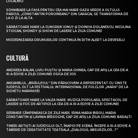
LOCALNICI
SCHIMBARE LA FAȚĂ PENTRU CEA MAI MARE OAZĂ VERDE A OLTULUI.
PARCUL „CONSTANTIN POROINEANU” DIN CARACAL SE TRANSFORMĂ DE
LA O ZI LA ALTA
SĂRBĂTOARE MARE LA CUNGREA! IONUȚ ȘI DOINIȚA DOLĂNESCU, NICULINA
STOICAN, SHONDY ȘI SHOW DE LASERE LA ZIUA COMUNEI
MODERNIZAREA DRUMURILOR CONTINUĂ ÎN RITM ALERT LA DEVESELU
CULTURĂ
ANDREEA BĂLAN, LIVIU PUȘTIU ȘI MARIA GHINEA, CAP DE AFIȘ LA CEA DE-A
XI-A EDIȚIE A ZILEI COMUNEI OSICA DE JOS
ANSAMBLUL „BRÂULEȚUL” DIN PÂRȘCOVENI A REPREZENTAT CU CINSTE
JUDEȚUL OLT LA FESTIVALUL INTERNAȚIONAL DE FOLCLOR „MARA” DE LA
SIGHETU MARMAȚIEI
SĂRBĂTOARE MARE LA VALEA MARE. MUZICĂ POPULARĂ, SPECTACOL DE
LASERE ȘI FOC DE ARTIFICII LA CEA DE-A IX-A EDIȚIE A ZILEI COMUNEI
SERBARE CÂMPENEASCĂ DE ZILE MARI. IRINA MARIA BIROU, MARIA
CONSTANTIN ȘI LAVINIA BÎRSOGHE, CAP DE AFIȘ LA ZIUA COMUNEI BĂRĂȘTI
TINERI ARTIȘTI AI JUDEȚULUI OLT, ÎNAPOI PE SCENĂ. ÎNCEPE A IX-A EDIȚIE A
TABEREI DE CREATIVITATE TEATRALĂ „DIALOGUL ABSURZILOR…?”