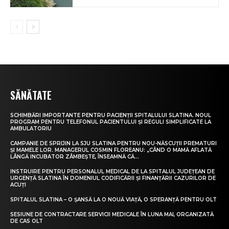
SĂNĂTATE
SCHIMBĂRI IMPORTANTE PENTRU PACIENȚII SPITALULUI SLATINA. NOUL
PROGRAM PENTRU TELEFONUL PACIENTULUI ȘI REGULI SIMPLIFICATE LA
AMBULATORIU
CAMPANIE DE SPRIJIN LA SJU SLATINA PENTRU NOU-NĂSCUȚII PREMATURI
ȘI MAMELE LOR. MANAGERUL COSMIN FLOREANU: „CÂND O MAMĂ AFLATĂ
LÂNGĂ INCUBATOR ZÂMBEȘTE, ÎNSEAMNĂ CĂ...
INSTRUIRE PENTRU PERSONALUL MEDICAL DE LA SPITALUL JUDEȚEAN DE
URGENȚĂ SLATINA ÎN DOMENIUL CODIFICĂRII ȘI FINANȚĂRII CAZURILOR DE
ACUȚI
SPITALUL SLATINA – O ȘANSĂ LA O NOUĂ VIAȚĂ, O SPERANȚĂ PENTRU OLT
SESIUNE DE CONTRACTARE SERVICII MEDICALE ÎN LUNA MAI, ORGANIZATĂ
DE CAS OLT