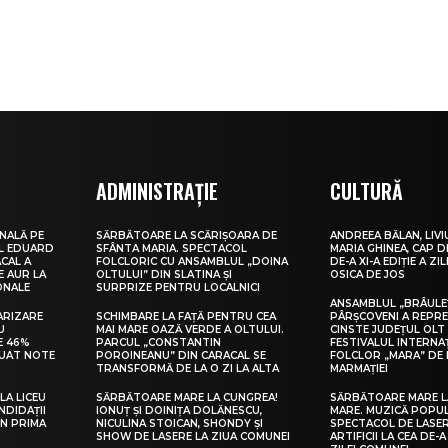
ADMINISTRAȚIE
CULTURĂ
NALĂ PE
SĂRBĂTOARE LA SCĂRIȘOARA DE
ANDREEA BĂLAN, LIVI
UL EDUARD
SFÂNTA MARIA. SPECTACOL
MARIA GHINEA, CAP DE
CAL A
FOLCLORIC CU ANSAMBLUL „DOINA
DE-A XI-A EDIȚIE A ZI
E AUR LA
OLTULUI” DIN SLATINA ȘI
OSICA DE JOS
ONALE
SURPRIZE PENTRU LOCALNICI
ANSAMBLUL „BRÂULE
ARIZARE
SCHIMBARE LA FAȚĂ PENTRU CEA
PÂRȘCOVENI A REPR
U
MAI MARE OAZĂ VERDE A OLTULUI.
CINSTE JUDEȚUL OLT
E 46%
PARCUL „CONSTANTIN
FESTIVALUL INTERNA
LUAT NOTE
POROINEANU” DIN CARACAL SE
FOLCLOR „MARA” DE 
TRANSFORMĂ DE LA O ZI LA ALTA
MARMAȚIEI
LA LICEU
SĂRBĂTOARE MARE LA CUNGREA!
SĂRBĂTOARE MARE L
NDIDAȚII
IONUȚ ȘI DOINIȚA DOLĂNESCU,
MARE. MUZICĂ POPU
IN PRIMA
NICULINA STOICAN, SHONDY ȘI
SPECTACOL DE LASER
SHOW DE LASERE LA ZIUA COMUNEI
ARTIFICII LA CEA DE-A 