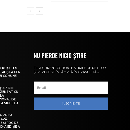
NU PIERDE NICIO ȘTIRE
FI LA CURENT CU TOATE ȘTIRILE DE PE GLOB
U PUȘTIU ȘI
ȘI VEZI CE SE ÎNTÂMPLĂ ÎN ORAȘUL TĂU.
 AFIȘ LA CEA
LEI COMUNEI
ȚUL” DIN
EZENTAT CU
 LA
ȚIONAL DE
LA SIGHETU
ÎNSCRIE-TE
A VALEA
LARĂ,
E ȘI FOC DE
IX-A EDIȚIE A