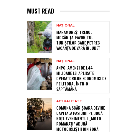
MUST READ
NAȚIONAL
MARAMUREȘ: TRENUL
MOCĂNIȚA, FAVORITUL
TURIȘTILOR CARE PETREC
VACANȚA DE VARĂ ÎN JUDEȚ
NAȚIONAL
ANPC: AMENZI DE 1,44
MILIOANE LEI APLICATE
OPERATORILOR ECONOMICI DE
PE LITORAL ÎNTR-O
SĂPTĂMÂNĂ
ACTUALITATE
COMUNA SCĂRIȘOARA DEVINE
CAPITALA PASIUNII PE DOUĂ
ROȚI. EVENIMENTUL „MOTO
ROMANAȚI” ADUNĂ
MOTOCICLIȘTII DIN ZONĂ