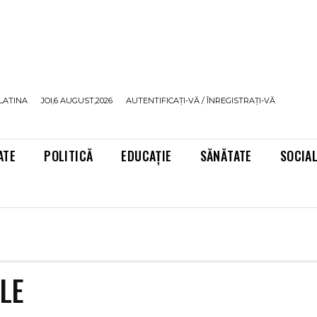
LATINA
JOI,6 AUGUST,2026
AUTENTIFICAȚI-VĂ / ÎNREGISTRAȚI-VĂ
ATE
POLITICĂ
EDUCAȚIE
SĂNĂTATE
SOCIA
LE