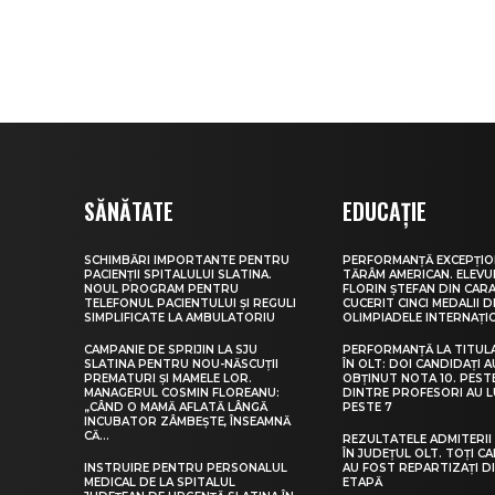
SĂNĂTATE
EDUCAȚIE
SCHIMBĂRI IMPORTANTE PENTRU
PERFORMANȚĂ EXCEPȚIO
PACIENȚII SPITALULUI SLATINA.
TĂRÂM AMERICAN. ELEV
NOUL PROGRAM PENTRU
FLORIN ȘTEFAN DIN CARA
TELEFONUL PACIENTULUI ȘI REGULI
CUCERIT CINCI MEDALII D
SIMPLIFICATE LA AMBULATORIU
OLIMPIADELE INTERNAȚI
CAMPANIE DE SPRIJIN LA SJU
PERFORMANȚĂ LA TITUL
SLATINA PENTRU NOU-NĂSCUȚII
ÎN OLT: DOI CANDIDAȚI A
PREMATURI ȘI MAMELE LOR.
OBȚINUT NOTA 10. PEST
MANAGERUL COSMIN FLOREANU:
DINTRE PROFESORI AU 
„CÂND O MAMĂ AFLATĂ LÂNGĂ
PESTE 7
INCUBATOR ZÂMBEȘTE, ÎNSEAMNĂ
CĂ...
REZULTATELE ADMITERII 
ÎN JUDEȚUL OLT. TOȚI CA
INSTRUIRE PENTRU PERSONALUL
AU FOST REPARTIZAȚI D
MEDICAL DE LA SPITALUL
ETAPĂ