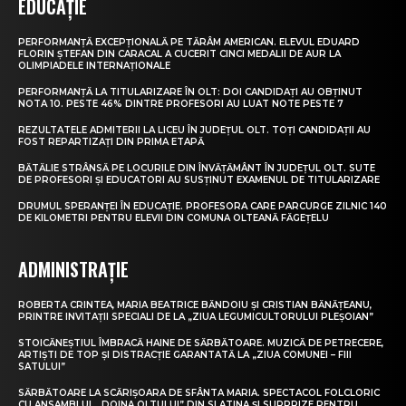
EDUCAȚIE
PERFORMANȚĂ EXCEPȚIONALĂ PE TĂRÂM AMERICAN. ELEVUL EDUARD
FLORIN ȘTEFAN DIN CARACAL A CUCERIT CINCI MEDALII DE AUR LA
OLIMPIADELE INTERNAȚIONALE
PERFORMANȚĂ LA TITULARIZARE ÎN OLT: DOI CANDIDAȚI AU OBȚINUT
NOTA 10. PESTE 46% DINTRE PROFESORI AU LUAT NOTE PESTE 7
REZULTATELE ADMITERII LA LICEU ÎN JUDEȚUL OLT. TOȚI CANDIDAȚII AU
FOST REPARTIZAȚI DIN PRIMA ETAPĂ
BĂTĂLIE STRÂNSĂ PE LOCURILE DIN ÎNVĂȚĂMÂNT ÎN JUDEȚUL OLT. SUTE
DE PROFESORI ȘI EDUCATORI AU SUSȚINUT EXAMENUL DE TITULARIZARE
DRUMUL SPERANȚEI ÎN EDUCAȚIE. PROFESORA CARE PARCURGE ZILNIC 140
DE KILOMETRI PENTRU ELEVII DIN COMUNA OLTEANĂ FĂGEȚELU
ADMINISTRAȚIE
ROBERTA CRINTEA, MARIA BEATRICE BĂNDOIU ȘI CRISTIAN BĂNĂȚEANU,
PRINTRE INVITAȚII SPECIALI DE LA „ZIUA LEGUMICULTORULUI PLEȘOIAN”
STOICĂNEȘTIUL ÎMBRACĂ HAINE DE SĂRBĂTOARE. MUZICĂ DE PETRECERE,
ARTIȘTI DE TOP ȘI DISTRACȚIE GARANTATĂ LA „ZIUA COMUNEI – FIII
SATULUI”
SĂRBĂTOARE LA SCĂRIȘOARA DE SFÂNTA MARIA. SPECTACOL FOLCLORIC
CU ANSAMBLUL „DOINA OLTULUI” DIN SLATINA ȘI SURPRIZE PENTRU