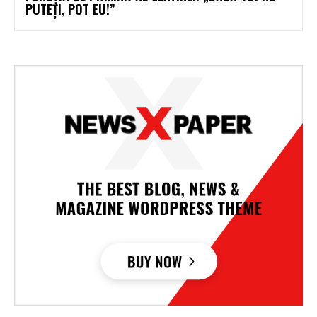
PUTEȚI, POT EU!”