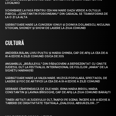
LOCALNICI
SCHIMBARE LA FAȚĂ PENTRU CEA MAI MARE OAZĂ VERDE A OLTULUI.
PARCUL „CONSTANTIN POROINEANU” DIN CARACAL SE TRANSFORMĂ DE
LA O ZI LA ALTA
SĂRBĂTOARE MARE LA CUNGREA! IONUȚ ȘI DOINIȚA DOLĂNESCU, NICULINA
STOICAN, SHONDY ȘI SHOW DE LASERE LA ZIUA COMUNEI
CULTURĂ
ANDREEA BĂLAN, LIVIU PUȘTIU ȘI MARIA GHINEA, CAP DE AFIȘ LA CEA DE-A
XI-A EDIȚIE A ZILEI COMUNEI OSICA DE JOS
ANSAMBLUL „BRÂULEȚUL” DIN PÂRȘCOVENI A REPREZENTAT CU CINSTE
JUDEȚUL OLT LA FESTIVALUL INTERNAȚIONAL DE FOLCLOR „MARA” DE LA
SIGHETU MARMAȚIEI
SĂRBĂTOARE MARE LA VALEA MARE. MUZICĂ POPULARĂ, SPECTACOL DE
LASERE ȘI FOC DE ARTIFICII LA CEA DE-A IX-A EDIȚIE A ZILEI COMUNEI
SERBARE CÂMPENEASCĂ DE ZILE MARI. IRINA MARIA BIROU, MARIA
CONSTANTIN ȘI LAVINIA BÎRSOGHE, CAP DE AFIȘ LA ZIUA COMUNEI BĂRĂȘTI
TINERI ARTIȘTI AI JUDEȚULUI OLT, ÎNAPOI PE SCENĂ. ÎNCEPE A IX-A EDIȚIE A
TABEREI DE CREATIVITATE TEATRALĂ „DIALOGUL ABSURZILOR…?”