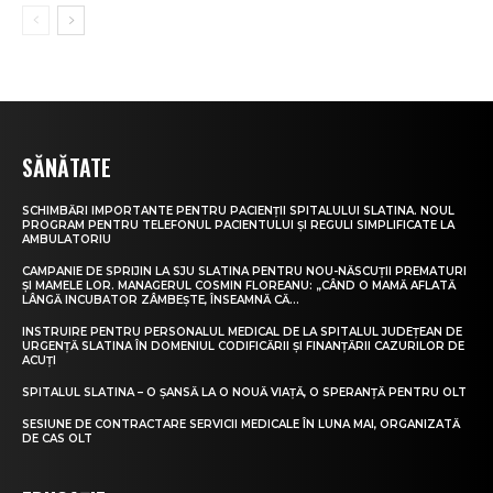
SĂNĂTATE
SCHIMBĂRI IMPORTANTE PENTRU PACIENȚII SPITALULUI SLATINA. NOUL
PROGRAM PENTRU TELEFONUL PACIENTULUI ȘI REGULI SIMPLIFICATE LA
AMBULATORIU
CAMPANIE DE SPRIJIN LA SJU SLATINA PENTRU NOU-NĂSCUȚII PREMATURI
ȘI MAMELE LOR. MANAGERUL COSMIN FLOREANU: „CÂND O MAMĂ AFLATĂ
LÂNGĂ INCUBATOR ZÂMBEȘTE, ÎNSEAMNĂ CĂ...
INSTRUIRE PENTRU PERSONALUL MEDICAL DE LA SPITALUL JUDEȚEAN DE
URGENȚĂ SLATINA ÎN DOMENIUL CODIFICĂRII ȘI FINANȚĂRII CAZURILOR DE
ACUȚI
SPITALUL SLATINA – O ȘANSĂ LA O NOUĂ VIAȚĂ, O SPERANȚĂ PENTRU OLT
SESIUNE DE CONTRACTARE SERVICII MEDICALE ÎN LUNA MAI, ORGANIZATĂ
DE CAS OLT