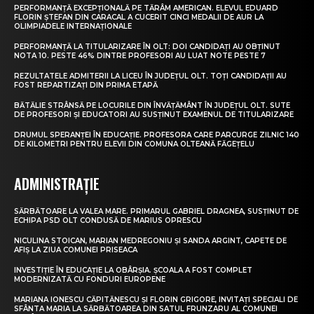
PERFORMANȚĂ EXCEPȚIONALĂ PE TĂRÂM AMERICAN. ELEVUL EDUARD
FLORIN ȘTEFAN DIN CARACAL A CUCERIT CINCI MEDALII DE AUR LA
OLIMPIADELE INTERNAȚIONALE
PERFORMANȚĂ LA TITULARIZARE ÎN OLT: DOI CANDIDAȚI AU OBȚINUT
NOTA 10. PESTE 46% DINTRE PROFESORI AU LUAT NOTE PESTE 7
REZULTATELE ADMITERII LA LICEU ÎN JUDEȚUL OLT. TOȚI CANDIDAȚII AU
FOST REPARTIZAȚI DIN PRIMA ETAPĂ
BĂTĂLIE STRÂNSĂ PE LOCURILE DIN ÎNVĂȚĂMÂNT ÎN JUDEȚUL OLT. SUTE
DE PROFESORI ȘI EDUCATORI AU SUSȚINUT EXAMENUL DE TITULARIZARE
DRUMUL SPERANȚEI ÎN EDUCAȚIE. PROFESORA CARE PARCURGE ZILNIC 140
DE KILOMETRI PENTRU ELEVII DIN COMUNA OLTEANĂ FĂGEȚELU
ADMINISTRAȚIE
SĂRBĂTOARE LA VALEA MARE. PRIMARUL GABRIEL DRAGNEA, SUSȚINUT DE
ECHIPA PSD OLT CONDUSĂ DE MARIUS OPRESCU
NICULINA STOICAN, MARIAN MEDREGONIU ȘI SANDA ARGINT, CAPETE DE
AFIȘ LA ZIUA COMUNEI PRISEACA
INVESTIȚIE ÎN EDUCAȚIE LA OBÂRȘIA. ȘCOALA A FOST COMPLET
MODERNIZATĂ CU FONDURI EUROPENE
MARIANA IONESCU CĂPITĂNESCU ȘI FLORIN GRIGORE, INVITAȚI SPECIALI DE
SFÂNTA MARIA LA SĂRBĂTOAREA DIN SATUL FRUNZARU AL COMUNEI