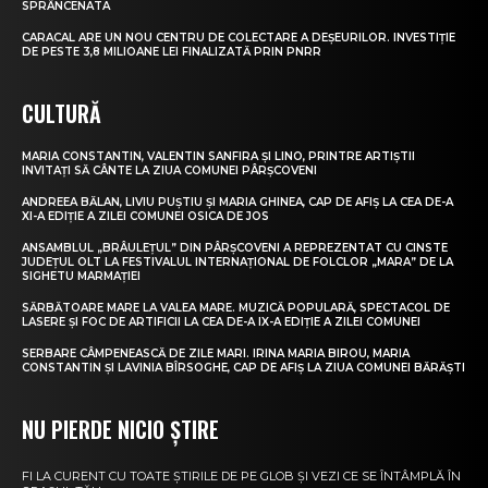
SPRÂNCENATA
CARACAL ARE UN NOU CENTRU DE COLECTARE A DEȘEURILOR. INVESTIȚIE
DE PESTE 3,8 MILIOANE LEI FINALIZATĂ PRIN PNRR
CULTURĂ
MARIA CONSTANTIN, VALENTIN SANFIRA ȘI LINO, PRINTRE ARTIȘTII
INVITAȚI SĂ CÂNTE LA ZIUA COMUNEI PÂRȘCOVENI
ANDREEA BĂLAN, LIVIU PUȘTIU ȘI MARIA GHINEA, CAP DE AFIȘ LA CEA DE-A
XI-A EDIȚIE A ZILEI COMUNEI OSICA DE JOS
ANSAMBLUL „BRÂULEȚUL” DIN PÂRȘCOVENI A REPREZENTAT CU CINSTE
JUDEȚUL OLT LA FESTIVALUL INTERNAȚIONAL DE FOLCLOR „MARA” DE LA
SIGHETU MARMAȚIEI
SĂRBĂTOARE MARE LA VALEA MARE. MUZICĂ POPULARĂ, SPECTACOL DE
LASERE ȘI FOC DE ARTIFICII LA CEA DE-A IX-A EDIȚIE A ZILEI COMUNEI
SERBARE CÂMPENEASCĂ DE ZILE MARI. IRINA MARIA BIROU, MARIA
CONSTANTIN ȘI LAVINIA BÎRSOGHE, CAP DE AFIȘ LA ZIUA COMUNEI BĂRĂȘTI
NU PIERDE NICIO ȘTIRE
FI LA CURENT CU TOATE ȘTIRILE DE PE GLOB ȘI VEZI CE SE ÎNTÂMPLĂ ÎN