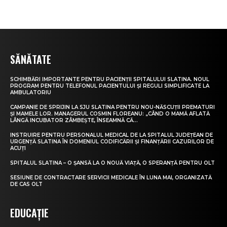
SĂNĂTATE
SCHIMBĂRI IMPORTANTE PENTRU PACIENȚII SPITALULUI SLATINA. NOUL
PROGRAM PENTRU TELEFONUL PACIENTULUI ȘI REGULI SIMPLIFICATE LA
AMBULATORIU
CAMPANIE DE SPRIJIN LA SJU SLATINA PENTRU NOU-NĂSCUȚII PREMATURI
ȘI MAMELE LOR. MANAGERUL COSMIN FLOREANU: „CÂND O MAMĂ AFLATĂ
LÂNGĂ INCUBATOR ZÂMBEȘTE, ÎNSEAMNĂ CĂ...
INSTRUIRE PENTRU PERSONALUL MEDICAL DE LA SPITALUL JUDEȚEAN DE
URGENȚĂ SLATINA ÎN DOMENIUL CODIFICĂRII ȘI FINANȚĂRII CAZURILOR DE
ACUȚI
SPITALUL SLATINA – O ȘANSĂ LA O NOUĂ VIAȚĂ, O SPERANȚĂ PENTRU OLT
SESIUNE DE CONTRACTARE SERVICII MEDICALE ÎN LUNA MAI, ORGANIZATĂ
DE CAS OLT
EDUCAȚIE